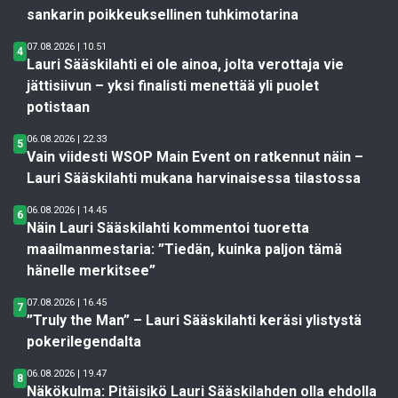
sankarin poikkeuksellinen tuhkimotarina
07.08.2026 | 10.51
4
Lauri Sääskilahti ei ole ainoa, jolta verottaja vie
jättisiivun – yksi finalisti menettää yli puolet
potistaan
06.08.2026 | 22.33
5
Vain viidesti WSOP Main Event on ratkennut näin –
Lauri Sääskilahti mukana harvinaisessa tilastossa
06.08.2026 | 14.45
6
Näin Lauri Sääskilahti kommentoi tuoretta
maailmanmestaria: ”Tiedän, kuinka paljon tämä
hänelle merkitsee”
07.08.2026 | 16.45
7
”Truly the Man” – Lauri Sääskilahti keräsi ylistystä
pokerilegendalta
06.08.2026 | 19.47
8
Näkökulma: Pitäisikö Lauri Sääskilahden olla ehdolla