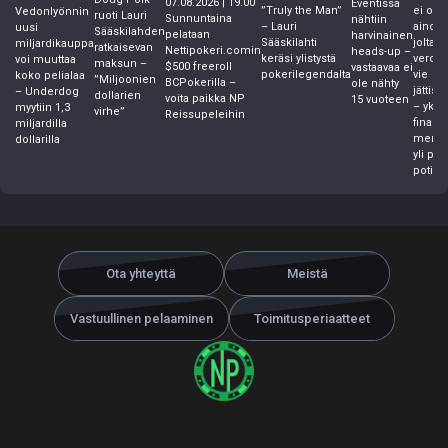
07.08.2026 | 19.00
Eventissa
”Truly the Man”
ei ole
Vedonlyönnin
ruoti Lauri
Sunnuntaina
nähtiin
– Lauri
ainoa,
uusi
Sääskilahden
pelataan
harvinainen
Sääskilahti
jolta
miljardikauppa
ratkaisevan
Nettipokeri.comin
heads-up –
keräsi ylistystä
verotta
voi muuttaa
maksun –
$500 freeroll
vastaavaa ei
pokerilegendalta
vie
koko pelialaa
”Miljoonien
BCPokerilla –
ole nähty
jättisi
– Underdog
dollarien
voita paikka NP
15 vuoteen
– yksi
myytiin 1,3
virhe”
Reissupeleihin
finalist
miljardilla
menet
dollarilla
yli puo
potist
Ota yhteyttä
Meistä
Vastuullinen pelaaminen
Toimitusperiaatteet