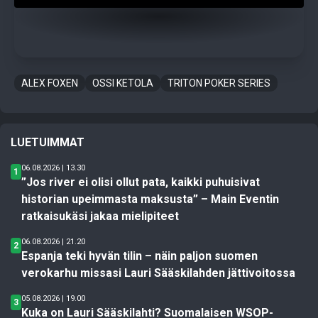
ALEX FOXEN
OSSI KETOLA
TRITON POKER SERIES
LUETUIMMAT
06.08.2026 | 13.30
1
”Jos river ei olisi ollut pata, kaikki puhuisivat
historian upeimmasta maksusta” – Main Eventin
ratkaisukäsi jakaa mielipiteet
06.08.2026 | 21.20
2
Espanja teki hyvän tilin – näin paljon suomen
verokarhu missasi Lauri Sääskilahden jättivoitossa
05.08.2026 | 19.00
3
Kuka on Lauri Sääskilahti? Suomalaisen WSOP-