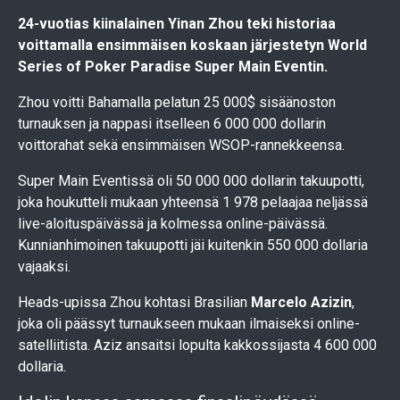
24-vuotias kiinalainen Yinan Zhou teki historiaa
voittamalla ensimmäisen koskaan järjestetyn World
Series of Poker Paradise Super Main Eventin.
Zhou voitti Bahamalla pelatun 25 000$ sisäänoston
turnauksen ja nappasi itselleen 6 000 000 dollarin
voittorahat sekä ensimmäisen WSOP-rannekkeensa.
Super Main Eventissä oli 50 000 000 dollarin takuupotti,
joka houkutteli mukaan yhteensä 1 978 pelaajaa neljässä
live-aloituspäivässä ja kolmessa online-päivässä.
Kunnianhimoinen takuupotti jäi kuitenkin 550 000 dollaria
vajaaksi.
Heads-upissa Zhou kohtasi Brasilian
Marcelo Azizin
,
joka oli päässyt turnaukseen mukaan ilmaiseksi online-
satelliitista. Aziz ansaitsi lopulta kakkossijasta 4 600 000
dollaria.