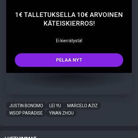
1€ TALLETUKSELLA 10€ ARVOINEN
KÄTEISKIERROS!
Ei kierrätystä!
PELAA NYT
JUSTIN BONOMO
LEI YU
MARCELO AZIZ
WSOP PARADISE
YINAN ZHOU