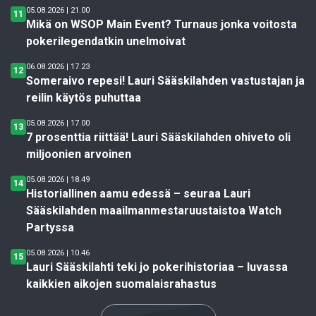
05.08.2026 | 21.00
11
Mikä on WSOP Main Event? Turnaus jonka voitosta
pokerilegendatkin unelmoivat
06.08.2026 | 17.23
12
Someraivo repesi! Lauri Sääskilahden vastustajan ja
reilin käytös puhuttaa
05.08.2026 | 17.00
13
7 prosenttia riittää! Lauri Sääskilahden ohiveto oli
miljoonien arvoinen
05.08.2026 | 18.49
14
Historiallinen aamu edessä – seuraa Lauri
Sääskilahden maailmanmestaruustaistoa Watch
Partyssa
05.08.2026 | 10.46
15
Lauri Sääskilahti teki jo pokerihistoriaa – luvassa
kaikkien aikojen suomalaisrahastus