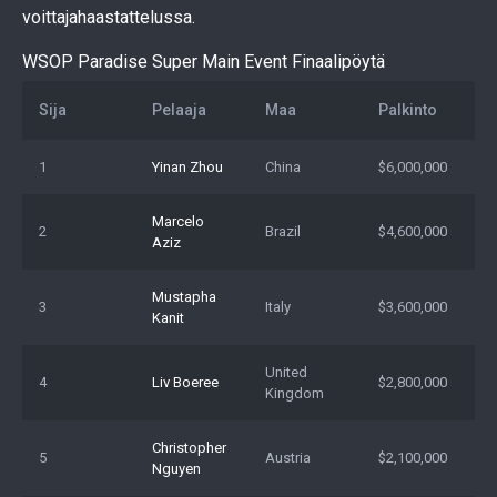
voittajahaastattelussa.
WSOP Paradise Super Main Event Finaalipöytä
Sija
Pelaaja
Maa
Palkinto
1
Yinan Zhou
China
$6,000,000
Marcelo
2
Brazil
$4,600,000
Aziz
Mustapha
3
Italy
$3,600,000
Kanit
United
4
Liv Boeree
$2,800,000
Kingdom
Christopher
5
Austria
$2,100,000
Nguyen