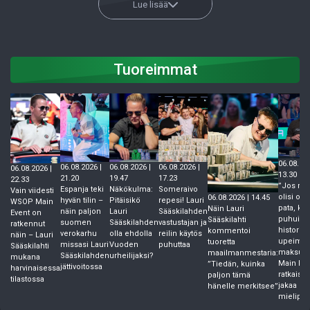
Lue lisää
Tuoreimmat
06.08.202
06.08.2026 |
06.08.2026 |
06.08.2026 |
06.08.2026 |
13.30
21.20
19.47
17.23
22.33
”Jos rive
Espanja teki
Näkökulma:
Someraivo
Vain viidesti
olisi ollu
06.08.2026 | 14.45
hyvän tilin –
Pitäisikö
repesi! Lauri
WSOP Main
pata, kai
Näin Lauri
näin paljon
Lauri
Sääskilahden
Event on
puhuisiv
Sääskilahti
suomen
Sääskilahden
vastustajan ja
ratkennut
historian
kommentoi
verokarhu
olla ehdolla
reilin käytös
näin – Lauri
upeimm
tuoretta
missasi Lauri
Vuoden
puhuttaa
Sääskilahti
maksust
maailmanmestaria:
Sääskilahden
urheilijaksi?
mukana
Main Eve
”Tiedän, kuinka
jättivoitossa
harvinaisessa
ratkaisu
paljon tämä
tilastossa
jakaa
hänelle merkitsee”
mielipit