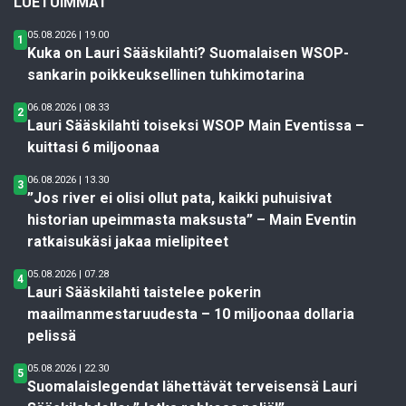
LUETUIMMAT
05.08.2026 | 19.00
1
Kuka on Lauri Sääskilahti? Suomalaisen WSOP-
sankarin poikkeuksellinen tuhkimotarina
06.08.2026 | 08.33
2
Lauri Sääskilahti toiseksi WSOP Main Eventissa –
kuittasi 6 miljoonaa
06.08.2026 | 13.30
3
”Jos river ei olisi ollut pata, kaikki puhuisivat
historian upeimmasta maksusta” – Main Eventin
ratkaisukäsi jakaa mielipiteet
05.08.2026 | 07.28
4
Lauri Sääskilahti taistelee pokerin
maailmanmestaruudesta – 10 miljoonaa dollaria
pelissä
05.08.2026 | 22.30
5
Suomalaislegendat lähettävät terveisensä Lauri