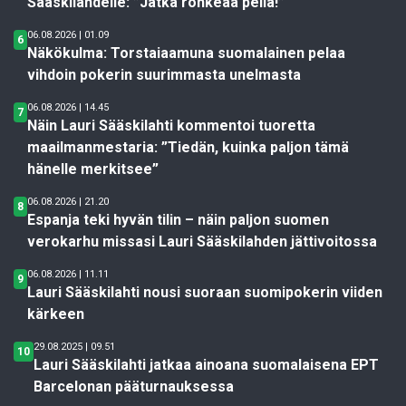
Sääskilahdelle: ”Jatka rohkeaa peliä!”
06.08.2026 | 01.09
6
Näkökulma: Torstaiaamuna suomalainen pelaa
vihdoin pokerin suurimmasta unelmasta
06.08.2026 | 14.45
7
Näin Lauri Sääskilahti kommentoi tuoretta
maailmanmestaria: ”Tiedän, kuinka paljon tämä
hänelle merkitsee”
06.08.2026 | 21.20
8
Espanja teki hyvän tilin – näin paljon suomen
verokarhu missasi Lauri Sääskilahden jättivoitossa
06.08.2026 | 11.11
9
Lauri Sääskilahti nousi suoraan suomipokerin viiden
kärkeen
29.08.2025 | 09.51
10
Lauri Sääskilahti jatkaa ainoana suomalaisena EPT
Barcelonan pääturnauksessa