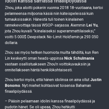
Idolin kanssa samassa finaalipöydässä
Zhou, joka aloitti pokerin vuonna 2018 18-vuotiaana, kertoi
pelanneensa miljoonia käsiä niin käteispeleissä kuin
turnauksissakin. Hänestä tuli toinen kiinalainen
rannekevoittaja tässä WSOP-sarjassa. Aiemmin
Lei Yu
,
jota Zhou kuvaili ”kiinalaiseksi superammattilaiseksi,”
voitti 5 000$ Deepstack No-Limit Hold’emin ja 293 050
dollaria.
Zhou sai myös hetken huomiota muilta tähdiltä, kun Ren
Lin keskeytti oman heads-uppinsa
Nick Schulmania
vastaan osallistuakseen Zhou’n voittokuvauksiin ja
onnitellakseen häntä henkilökohtaisesti.
Zhou kertoi myös, että hänen idolinsa on aina ollut
Justin
Bonomo
. Nyt miehet kohtasivat toisensa Bahaman
finaalipöydässä.
– Pääsin pelaamaan idolini kanssa finaalipöydässä ja
pudotin hänet. Se oli upeaa, Zhou hehkutti