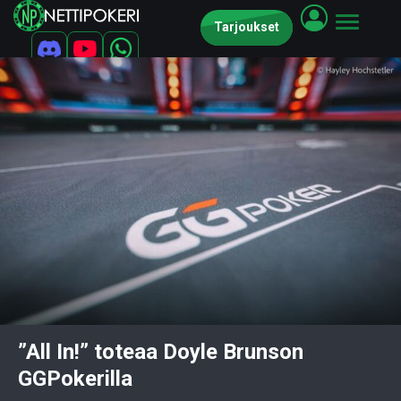
Tarjoukset
”All In!” toteaa Doyle Brunson
GGPokerilla