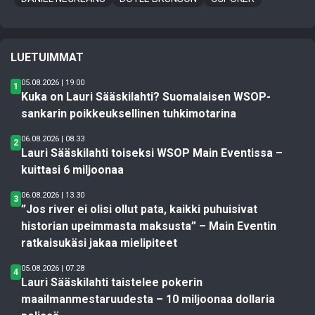
LUETUIMMAT
05.08.2026 | 19.00
1
Kuka on Lauri Sääskilahti? Suomalaisen WSOP-
sankarin poikkeuksellinen tuhkimotarina
06.08.2026 | 08.33
2
Lauri Sääskilahti toiseksi WSOP Main Eventissa –
kuittasi 6 miljoonaa
06.08.2026 | 13.30
3
”Jos river ei olisi ollut pata, kaikki puhuisivat
historian upeimmasta maksusta” – Main Eventin
ratkaisukäsi jakaa mielipiteet
05.08.2026 | 07.28
4
Lauri Sääskilahti taistelee pokerin
maailmanmestaruudesta – 10 miljoonaa dollaria