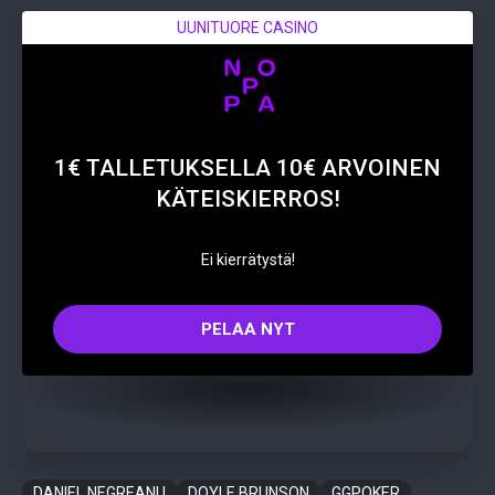
UUNITUORE CASINO
1€ TALLETUKSELLA 10€ ARVOINEN
KÄTEISKIERROS!
Ei kierrätystä!
PELAA NYT
DANIEL NEGREANU
DOYLE BRUNSON
GGPOKER