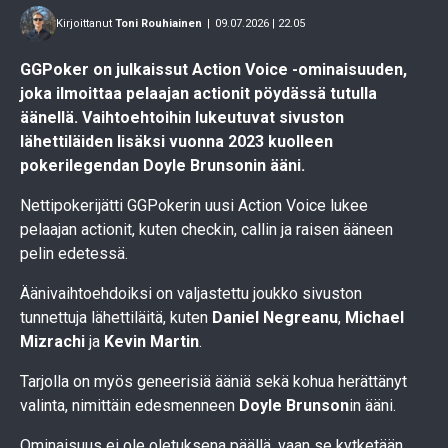
Kirjoittanut
Toni Rouhiainen
|
09.07.2026 | 22.05
GGPoker on julkaissut Action Voice -ominaisuuden,
joka ilmoittaa pelaajan actionit pöydässä tutulla
äänellä. Vaihtoehtoihin lukeutuvat sivuston
lähettiläiden lisäksi vuonna 2023 kuolleen
pokerilegendan Doyle Brunsonin ääni.
Nettipokerijätti GGPokerin uusi Action Voice lukee
pelaajan actionit, kuten checkin, callin ja raisen ääneen
pelin edetessä.
Äänivaihtoehdoiksi on valjastettu joukko sivuston
tunnettuja lähettiläitä, kuten
Daniel Negreanu
,
Michael
Mizrachi
ja
Kevin Martin
.
Tarjolla on myös geneerisiä ääniä sekä kohua herättänyt
valinta, nimittäin edesmenneen
Doyle Brunson
in
ääni.
Ominaisuus ei ole oletuksena päällä, vaan se kytketään