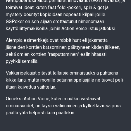
Nettipokerissa aidot pelilliset innovaatiot ovat harvassa, ja
toimivat ideat, kuten fast fold -pokeri, spin & got ja
mystery bountyt kopioidaan nopeasti kilpailijoille.
GGPoker on sen sijaan erottautunut nimenomaan
käyttöliittymäkikoilla, joihin Action Voice istuu jatkoksi.
Aiempia esimerkkejä ovat rabbit hunt eli jakamatta
jääneiden korttien katsominen päättyneen käden jälkeen,
sekä omien korttien ”raaputtaminen” esiin hitaasti
pyyhkäisemällä.
Vakkaripelaajat pitävät tällaisia ominaisuuksia puhtaana
kikkailuna, mutta monille satunnaispelaajille ne tuovat peli-
iltaan kaivattua vaihtelua.
Onneksi Action Voice, kuten muutkin vastaavat
ominaisuudet, on täysin valinnainen ja kytkettävissä pois
päältä yhtä helposti kuin päällekin.