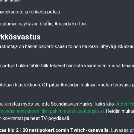
hauskanpito ja rohkeita pelejä.
uutaman näyttävän bluffin, Amanda kertoo.
ykkösvastus
astustaja on hänen papereissaan toinen mukaan liittyvä julkkiska
peli ja tiukka table talk tekevät hänestä vaarallisen missä taha
tetaan klassikkoon: GT pitää Amandan mukaan mielen terävänä ja 
a kiristää myös se, että Scandinavian Hunks -kaksikko
Jucci H
mandan ennakkoon illan pahimmaksi vastustajaksi
. Heidän muka
an kovimmat paineet TV-pöydässä.
kaa klo 21.00 nettipokeri.comin Twitch-kanavalla.
Luvassa o