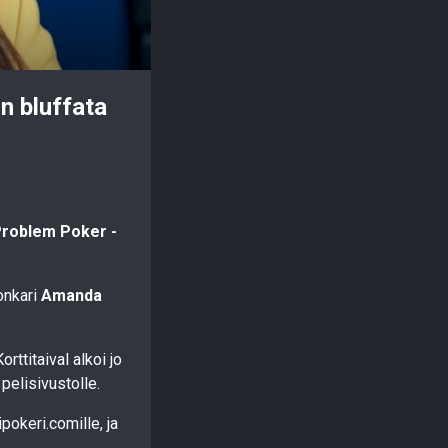
n bluffata
roblem Poker -
onkari
Amanda
rttitaival alkoi jo
 pelisivustolle.
pokeri.comille, ja