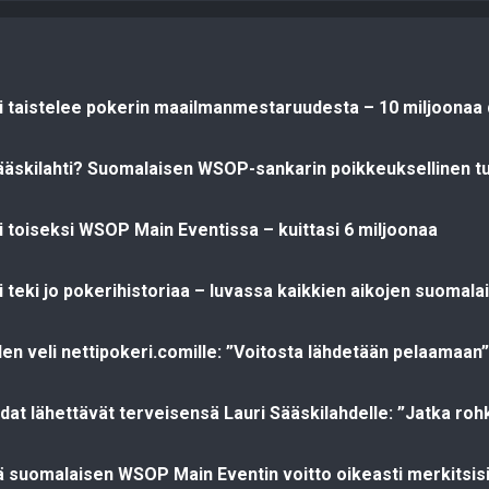
ti taistelee pokerin maailmanmestaruudesta – 10 miljoonaa d
ääskilahti? Suomalaisen WSOP-sankarin poikkeuksellinen t
ti toiseksi WSOP Main Eventissa – kuittasi 6 miljoonaa
i teki jo pokerihistoriaa – luvassa kaikkien aikojen suomal
den veli nettipokeri.comille: ”Voitosta lähdetään pelaamaan”
at lähettävät terveisensä Lauri Sääskilahdelle: ”Jatka rohk
 suomalaisen WSOP Main Eventin voitto oikeasti merkitsis