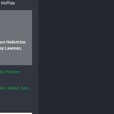
 bluffeja.
cci Hellström
,
ey Lawman,
 No Problem
ks -tähdet Jucci