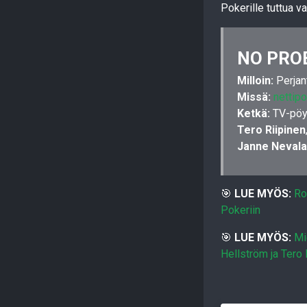
Pokerille tuttua v
NO PRO
Milloin:
Perjant
Missä:
nettip
Ketkä:
TV-pöy
Tero Riipinen
Janne Nevala
🎯
LUE MYÖS:
Ro
Pokeriin
🎯
LUE MYÖS:
Mi
Hellström ja Tero 