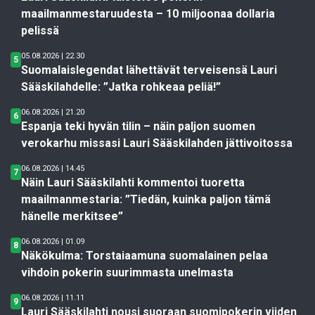
maailmanmestaruudesta – 10 miljoonaa dollaria
pelissä
05.08.2026 | 22.30
5
Suomalaislegendat lähettävät terveisensä Lauri
Sääskilahdelle: ”Jatka rohkeaa peliä!”
06.08.2026 | 21.20
6
Espanja teki hyvän tilin – näin paljon suomen
verokarhu missasi Lauri Sääskilahden jättivoitossa
06.08.2026 | 14.45
7
Näin Lauri Sääskilahti kommentoi tuoretta
maailmanmestaria: ”Tiedän, kuinka paljon tämä
hänelle merkitsee”
06.08.2026 | 01.09
8
Näkökulma: Torstaiaamuna suomalainen pelaa
vihdoin pokerin suurimmasta unelmasta
06.08.2026 | 11.11
9
Lauri Sääskilahti nousi suoraan suomipokerin viiden