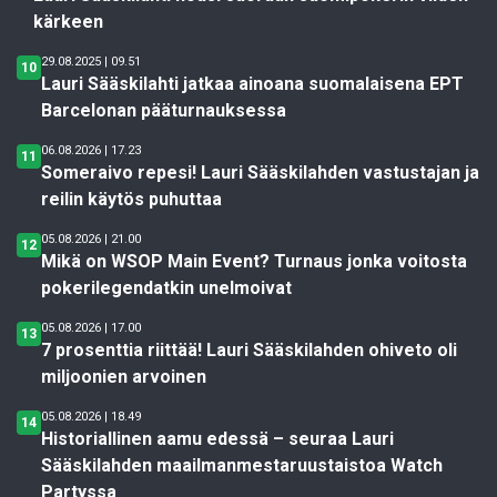
kärkeen
29.08.2025 | 09.51
10
Lauri Sääskilahti jatkaa ainoana suomalaisena EPT
Barcelonan pääturnauksessa
06.08.2026 | 17.23
11
Someraivo repesi! Lauri Sääskilahden vastustajan ja
reilin käytös puhuttaa
05.08.2026 | 21.00
12
Mikä on WSOP Main Event? Turnaus jonka voitosta
pokerilegendatkin unelmoivat
05.08.2026 | 17.00
13
7 prosenttia riittää! Lauri Sääskilahden ohiveto oli
miljoonien arvoinen
05.08.2026 | 18.49
14
Historiallinen aamu edessä – seuraa Lauri
Sääskilahden maailmanmestaruustaistoa Watch
Partyssa