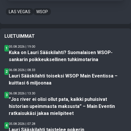
LAS VEGAS
WSOP
LUETUIMMAT
05.08.2026 | 19.00
1
Kuka on Lauri Sääskilahti? Suomalaisen WSOP-
sankarin poikkeuksellinen tuhkimotarina
06.08.2026 | 08.33
2
Lauri Sääskilahti toiseksi WSOP Main Eventissa –
kuittasi 6 miljoonaa
06.08.2026 | 13.30
3
”Jos river ei olisi ollut pata, kaikki puhuisivat
historian upeimmasta maksusta” – Main Eventin
ratkaisukäsi jakaa mielipiteet
05.08.2026 | 07.28
4
Lauri Sääskilahti taistelee pokerin