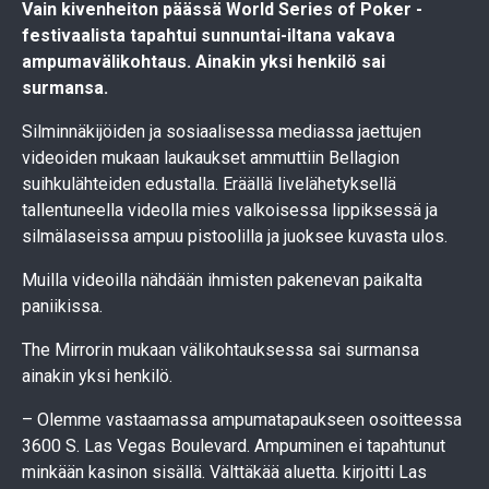
Vain kivenheiton päässä World Series of Poker -
festivaalista tapahtui sunnuntai-iltana vakava
ampumavälikohtaus. Ainakin yksi henkilö sai
surmansa.
Silminnäkijöiden ja sosiaalisessa mediassa jaettujen
videoiden mukaan laukaukset ammuttiin Bellagion
suihkulähteiden edustalla. Eräällä livelähetyksellä
tallentuneella videolla mies valkoisessa lippiksessä ja
silmälaseissa ampuu pistoolilla ja juoksee kuvasta ulos.
Muilla videoilla nähdään ihmisten pakenevan paikalta
paniikissa.
The Mirrorin mukaan välikohtauksessa sai surmansa
ainakin yksi henkilö.
– Olemme vastaamassa ampumatapaukseen osoitteessa
3600 S. Las Vegas Boulevard. Ampuminen ei tapahtunut
minkään kasinon sisällä. Välttäkää aluetta. kirjoitti Las