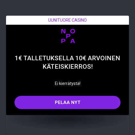
UUNITUORE CASINO
1€ TALLETUKSELLA 10€ ARVOINEN
KÄTEISKIERROS!
Ei kierrätystä!
PELAA NYT