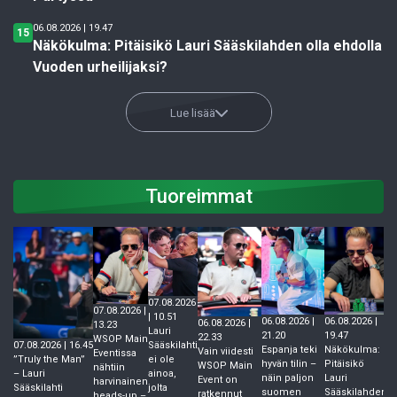
06.08.2026 | 19.47
15
Näkökulma: Pitäisikö Lauri Sääskilahden olla ehdolla
Vuoden urheilijaksi?
Lue lisää
Tuoreimmat
07.08.2026
07.08.2026 |
| 10.51
06.08.2026 |
06.08.2026 |
06
06.08.2026 |
13.23
Lauri
21.20
19.47
17
22.33
WSOP Main
07.08.2026 | 16.45
Sääskilahti
Espanja teki
Näkökulma:
S
Vain viidesti
Eventissa
”Truly the Man”
ei ole
hyvän tilin –
Pitäisikö
re
WSOP Main
nähtiin
– Lauri
ainoa,
näin paljon
Lauri
S
Event on
harvinainen
Sääskilahti
jolta
suomen
Sääskilahden
va
ratkennut
heads-up –