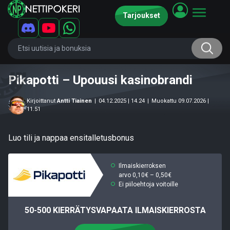
Tarjoukset
Pikapotti – Upouusi kasinobrandi
Kirjoittanut
Antti Tiainen
|
04.12.2025 | 14.24
|
Muokattu 09.07.2026 |
11.51
Luo tili ja nappaa ensitalletusbonus
Ilmaiskierroksen
arvo 0,10€ – 0,50€
Ei piiloehtoja voitoille
50-500 KIERRÄTYSVAPAATA ILMAISKIERROSTA