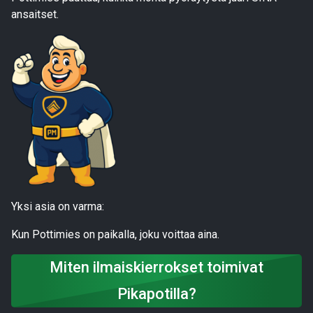
ansaitset.
Yksi asia on varma:
Kun Pottimies on paikalla, joku voittaa aina.
Miten ilmaiskierrokset toimivat
Pikapotilla?