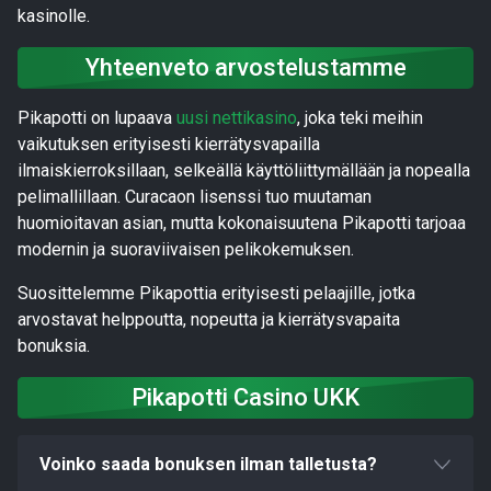
kasinolle.
Yhteenveto arvostelustamme
Pikapotti on lupaava
uusi nettikasino
, joka teki meihin
vaikutuksen erityisesti kierrätysvapailla
ilmaiskierroksillaan, selkeällä käyttöliittymällään ja nopealla
pelimallillaan. Curacaon lisenssi tuo muutaman
huomioitavan asian, mutta kokonaisuutena Pikapotti tarjoaa
modernin ja suoraviivaisen pelikokemuksen.
Suosittelemme Pikapottia erityisesti pelaajille, jotka
arvostavat helppoutta, nopeutta ja kierrätysvapaita
bonuksia.
Pikapotti Casino UKK
Voinko saada bonuksen ilman talletusta?