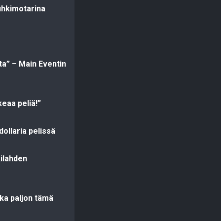
uhkimotarina
sta” – Main Eventin
eaa peliä!”
ollaria pelissä
kilahden
ka paljon tämä