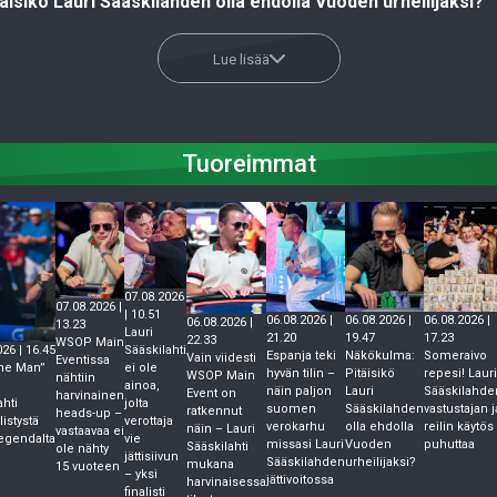
isikö Lauri Sääskilahden olla ehdolla Vuoden urheilijaksi?
Lue lisää
Tuoreimmat
07.08.2026
07.08.2026 |
| 10.51
06.08.2026 |
06.08.2026 |
06.08.2026 |
06.08.2026 |
13.23
Lauri
21.20
19.47
17.23
22.33
WSOP Main
26 | 16.45
Sääskilahti
Espanja teki
Näkökulma:
Someraivo
Vain viidesti
Eventissa
the Man”
ei ole
hyvän tilin –
Pitäisikö
repesi! Lauri
WSOP Main
nähtiin
ainoa,
näin paljon
Lauri
Sääskilahde
Event on
harvinainen
ahti
jolta
suomen
Sääskilahden
vastustajan j
ratkennut
heads-up –
listystä
verottaja
verokarhu
olla ehdolla
reilin käytös
näin – Lauri
vastaavaa ei
egendalta
vie
missasi Lauri
Vuoden
puhuttaa
Sääskilahti
ole nähty
jättisiivun
Sääskilahden
urheilijaksi?
mukana
15 vuoteen
– yksi
jättivoitossa
harvinaisessa
finalisti