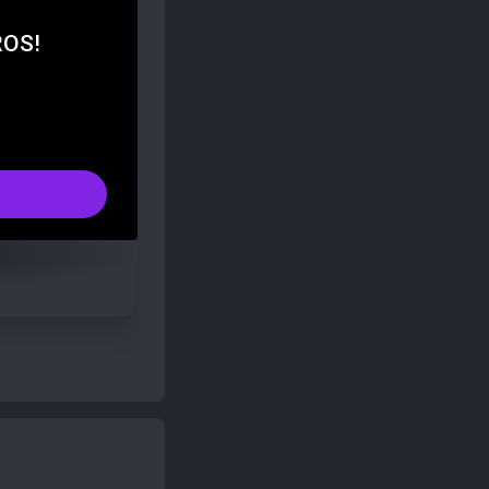
ROS!
300 ILM
Talleta 50€ 
P