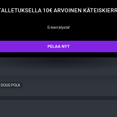
TALLETUKSELLA 10€ ARVOINEN KÄTEISKIER
Ei kierrätystä!
PELAA NYT
DOUG POLK