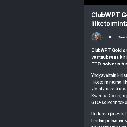
ClubWPT Gol
liiketoimint
Kirjoittanut
Toni 
ClubWPT Gold on 
vastauksena kiri
GTO-solverin tu
Yhdysvaltain kiri
liiketoimintamalli
yleistymässä usei
Sweeps Coins) sijaa
GTO-solverin teke
Uudessa järjestelm
heidän pelaamansa 