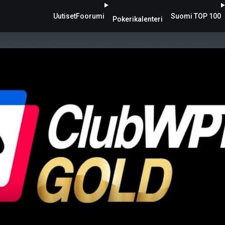
Uutiset
Foorumi
Suomi TOP 100
Pokerikalenteri