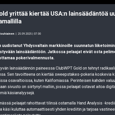
d yrittää kiertää USA:n lainsäädäntöä u
amallilla
Rouhiainen
|
25.09.2025 | 07.00
uudistanut Yhdysvaltain markkinoille suunnatun liiketoimin
styvään lainsäädäntöön. Jatkossa pelaajat eivät osta pelim
ottamaa pokerivalmennusta.
styvän lainsäädännön paineessa ClubWPT Gold on tehnyt radikaa
insa. Sen tavoitteena on kiertää sweepstakes-pokeria koskevia kie
ssa osavaltioissa, kuten Kaliforniassa. Perinteisen kahden valuu
n sivusto on siirtynyt malliin, jossa pelaajat ostavat aitoa digitaa
miä käsianalyysejä.
ässä pelaajat rahoittavat tilinsä ostamalla Hand Analysis -kredii
käsi kuluttaa automaattisesti yhden krediitin ja tarjoaa vastinee