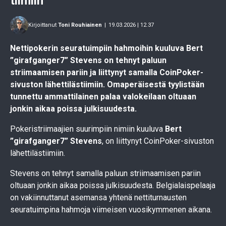
tiimiin
Kirjoittanut
Toni Rouhiainen
|
19.03.2026 | 12.37
Nettipokerin seuratuimpiin hahmoihin kuuluva Bert
”girafganger7” Stevens on tehnyt paluun
striimaamisen pariin ja liittynyt samalla CoinPoker-
sivuston lähettilästiimiin. Omaperäisestä tyylistään
tunnettu ammattilainen palaa valokeilaan oltuaan
jonkin aikaa poissa julkisuudesta.
Pokeristriimaajien suurimpiin nimiin kuuluva
Bert
”
girafganger7
” Stevens
, on liittynyt CoinPoker-sivuston
lähettilästiimiin.
Stevens on tehnyt samalla paluun striimaamisen pariin
oltuaan jonkin aikaa poissa julkisuudesta. Belgialaispelaaja
on vakiinnuttanut asemansa yhtenä nettiturnausten
seuratuimpina hahmoja viimeisen vuosikymmenen aikana.