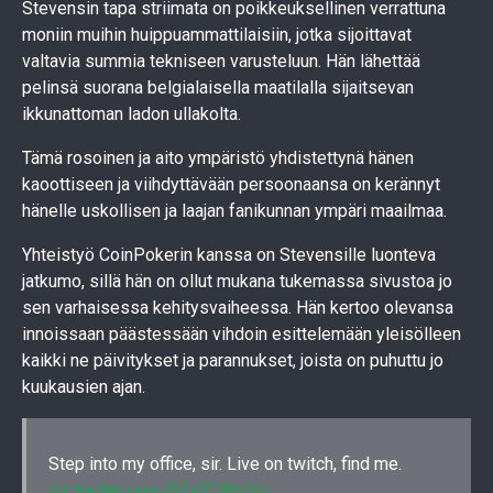
Stevensin tapa striimata on poikkeuksellinen verrattuna
moniin muihin huippuammattilaisiin, jotka sijoittavat
valtavia summia tekniseen varusteluun. Hän lähettää
pelinsä suorana belgialaisella maatilalla sijaitsevan
ikkunattoman ladon ullakolta.
Tämä rosoinen ja aito ympäristö yhdistettynä hänen
kaoottiseen ja viihdyttävään persoonaansa on kerännyt
hänelle uskollisen ja laajan fanikunnan ympäri maailmaa.
Yhteistyö CoinPokerin kanssa on Stevensille luonteva
jatkumo, sillä hän on ollut mukana tukemassa sivustoa jo
sen varhaisessa kehitysvaiheessa. Hän kertoo olevansa
innoissaan päästessään vihdoin esittelemään yleisölleen
kaikki ne päivitykset ja parannukset, joista on puhuttu jo
kuukausien ajan.
Step into my office, sir. Live on twitch, find me.
pic.twitter.com/DFx5TWpDol