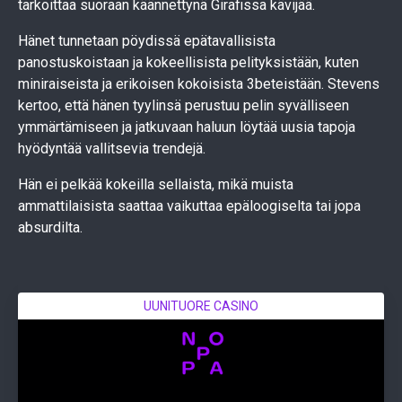
tarkoittaa suoraan käännettynä Girafissa kävijää.
Hänet tunnetaan pöydissä epätavallisista
panostuskoistaan ja kokeellisista pelityksistään, kuten
miniraiseista ja erikoisen kokoisista 3beteistään. Stevens
kertoo, että hänen tyylinsä perustuu pelin syvälliseen
ymmärtämiseen ja jatkuvaan haluun löytää uusia tapoja
hyödyntää vallitsevia trendejä.
Hän ei pelkää kokeilla sellaista, mikä muista
ammattilaisista saattaa vaikuttaa epäloogiselta tai jopa
absurdilta.
UUNITUORE CASINO