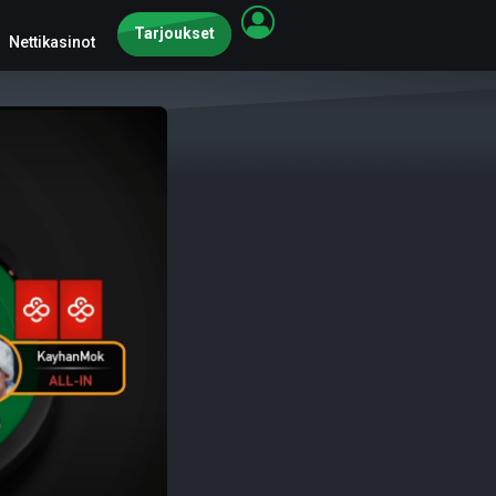
Tarjoukset
Nettikasinot