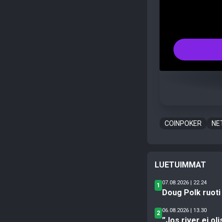
COINPOKER
NE
LUETUIMMAT
07.08.2026 | 22.24
1
Doug Polk ruoti
06.08.2026 | 13.30
2
”Jos river ei ol