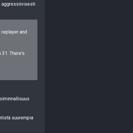
t aggressiivisesti
 replayer and
 31. There's
oiminnallisuus
ntistä suurempia