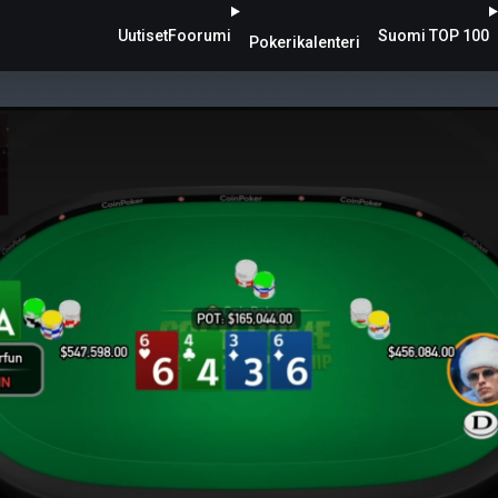
Uutiset
Foorumi
Suomi TOP 100
Pokerikalenteri