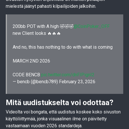
mielestä jäänyt pahasti kilpailijoiden jalkoihin.
200bb POT with A high 🤣🤣🤣
@CoinPoker_OFF
new Client looks 🔥🔥🔥
And no, this has nothing to do with what is coming
MARCH 2ND 2026
CODE BENCB
pic.twitter.com/dnFIPignI2
— bencb (@bencb789)
February 23, 2026
Mitä uudistukselta voi odottaa?
Videolta voi bongata, että uudistus koskee koko sivuston
käyttöliittymää, jonka visuaalinen ilme on päivitetty
vastaamaan vuoden 2026 standardeja.