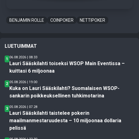
BENJAMIN ROLLE
COINPOKER
NETTIPOKER
LUETUIMMAT
06.08.2026 | 08.33
1
Lauri Sääskilahti toiseksi WSOP Main Eventissa –
kuittasi 6 miljoonaa
05.08.2026 | 19.00
2
Kuka on Lauri Sääskilahti? Suomalaisen WSOP-
sankarin poikkeuksellinen tuhkimotarina
05.08.2026 | 07.28
3
Lauri Sääskilahti taistelee pokerin
maailmanmestaruudesta – 10 miljoonaa dollaria
pelissä