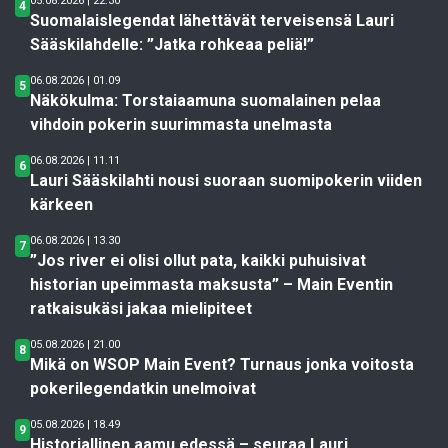
05.08.2026 | 22.30
4
Suomalaislegendat lähettävät terveisensä Lauri
Sääskilahdelle: ”Jatka rohkeaa peliä!”
06.08.2026 | 01.09
5
Näkökulma: Torstaiaamuna suomalainen pelaa
vihdoin pokerin suurimmasta unelmasta
06.08.2026 | 11.11
6
Lauri Sääskilahti nousi suoraan suomipokerin viiden
kärkeen
06.08.2026 | 13.30
7
”Jos river ei olisi ollut pata, kaikki puhuisivat
historian upeimmasta maksusta” – Main Eventin
ratkaisukäsi jakaa mielipiteet
05.08.2026 | 21.00
8
Mikä on WSOP Main Event? Turnaus jonka voitosta
pokerilegendatkin unelmoivat
05.08.2026 | 18.49
9
Historiallinen aamu edessä – seuraa Lauri