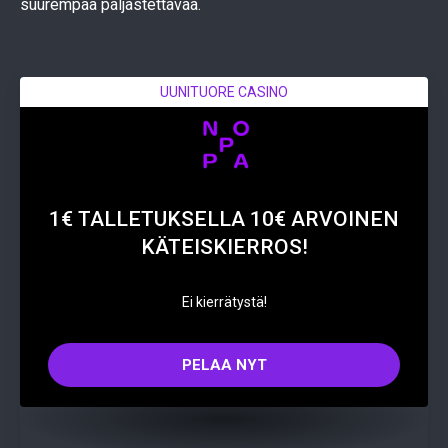
suurempaa paljastettavaa.
UUNITUORE CASINO
1€ TALLETUKSELLA 10€ ARVOINEN
KÄTEISKIERROS!
Ei kierrätystä!
PELAA NYT