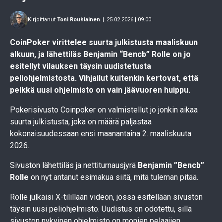
Kirjoittanut
Toni Rouhiainen
|
25.02.2026 | 09.00
CoinPoker virittelee suurta julkistusta maaliskuun
alkuun, ja lähettiläs Benjamin “Bencb” Rolle on jo
esitellyt vilauksen täysin uudistetusta
peliohjelmistosta. Vihjailut kuitenkin kertovat, että
pelkkä uusi ohjelmisto on vain jäävuoren huippu.
Pokerisivusto Coinpoker on valmistellut jo jonkin aikaa
suurta julkistusta, joka on määrä paljastaa
kokonaisuudessaan ensi maanantaina 2. maaliskuuta
2026.
Sivuston lähettiläs ja nettiturnausjyrä
Benjamin ”Bencb”
Rolle
on nyt antanut esimakua siitä, mitä tuleman pitää.
Rolle julkaisi X-tilillään videon, jossa esitellään sivuston
täysin uusi peliohjelmisto. Uudistus on odotettu, sillä
sivuston nykyinen ohjelmisto on monien pelaajien