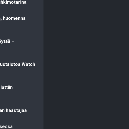
uhkimotarina
in, huomenna
öytää –
uustaistoa Watch
attiin
san haastajaa
ksessa