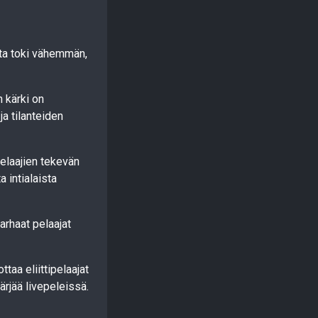
otta toki vähemmän,
 kärki on
a tilanteiden
pelaajien tekevän
 intialaista
arhaat pelaajat
taa eliittipelaajat
pärjää livepeleissä.