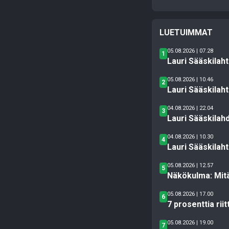
LUETUIMMAT
05.08.2026 | 07.28
1
Lauri Sääskilah
05.08.2026 | 10.46
2
Lauri Sääskilaht
04.08.2026 | 22.04
3
Lauri Sääskilah
04.08.2026 | 10.30
4
Lauri Sääskilah
05.08.2026 | 12.57
5
Näkökulma: Mitä
05.08.2026 | 17.00
6
7 prosenttia rii
05.08.2026 | 19.00
7