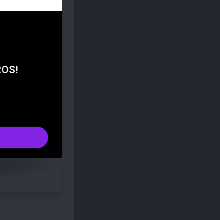
🤩 EKSKLU
ROS!
300 ILM
Talleta 50€ 
P