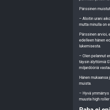
Pärssinen muistutt
– Aloitin urani aik
mutta minulla on e
Pärssinen arvioi,
edelleen hänen ede
lukemisesta.
– Olen pelannut er
täysin älyttömiä G
miljardööriä vasta
Hänen mukaansa juu
muista.
– Hyvä ymmärrys mo
muusta high roller 
Raha ei en