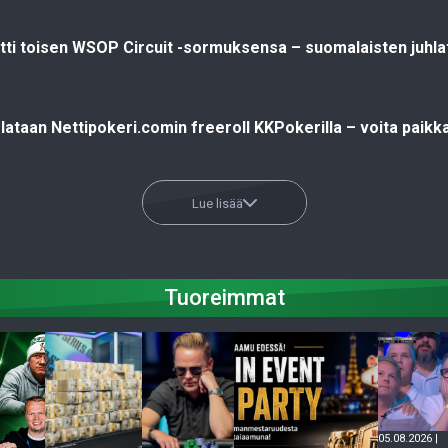
itti toisen WSOP Circuit -sormuksensa – suomalaisten juhlat
lataan Nettipokeri.comin freeroll KKPokerilla – voita paikk
Lue lisää
Tuoreimmat
05.08.2026 |