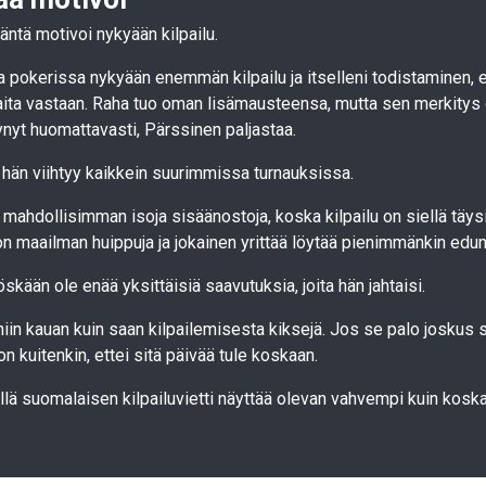
tä motivoi nykyään kilpailu.
a pokerissa nykyään enemmän kilpailu ja itselleni todistaminen, 
aita vastaan. Raha tuo oman lisämausteensa, mutta sen merkitys
nyt huomattavasti, Pärssinen paljastaa.
 hän viihtyy kaikkein suurimmissa turnauksissa.
mahdollisimman isoja sisäänostoja, koska kilpailu on siellä täysin
n maailman huippuja ja jokainen yrittää löytää pienimmänkin edun,
skään ole enää yksittäisiä saavutuksia, joita hän jahtaisi.
iin kauan kuin saan kilpailemisesta kiksejä. Jos se palo joskus 
on kuitenkin, ettei sitä päivää tule koskaan.
ellä suomalaisen kilpailuvietti näyttää olevan vahvempi kuin kosk