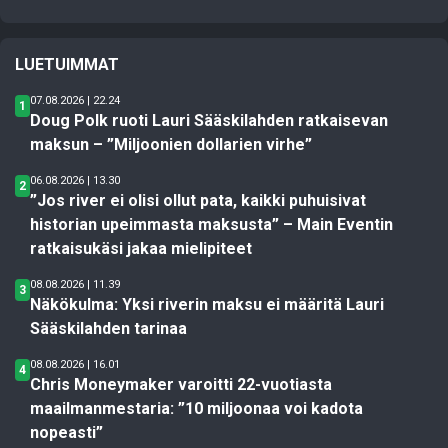
LUETUIMMAT
07.08.2026 | 22.24
1
Doug Polk ruoti Lauri Sääskilahden ratkaisevan
maksun – ”Miljoonien dollarien virhe”
06.08.2026 | 13.30
2
”Jos river ei olisi ollut pata, kaikki puhuisivat
historian upeimmasta maksusta” – Main Eventin
ratkaisukäsi jakaa mielipiteet
08.08.2026 | 11.39
3
Näkökulma: Yksi riverin maksu ei määritä Lauri
Sääskilahden tarinaa
08.08.2026 | 16.01
4
Chris Moneymaker varoitti 22-vuotiasta
maailmanmestaria: ”10 miljoonaa voi kadota
nopeasti”