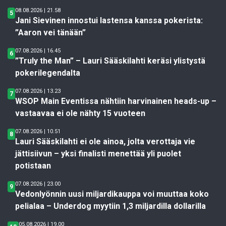
08.08.2026 | 21.58
5
Jani Sievinen innostui lastensa kanssa pokerista:
”Aaron vei tänään”
07.08.2026 | 16.45
6
”Truly the Man” – Lauri Sääskilahti keräsi ylistystä
pokerilegendalta
07.08.2026 | 13.23
7
WSOP Main Eventissa nähtiin harvinainen heads-up –
vastaavaa ei ole nähty 15 vuoteen
07.08.2026 | 10.51
8
Lauri Sääskilahti ei ole ainoa, jolta verottaja vie
jättisiivun – yksi finalisti menettää yli puolet
potistaan
07.08.2026 | 23.00
9
Vedonlyönnin uusi miljardikauppa voi muuttaa koko
pelialaa – Underdog myytiin 1,3 miljardilla dollarilla
05.08.2026 | 19.00