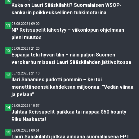
10
Kuka on Lauri Sääskilahti? Suomalaisen WSOP-
sankarin poikkeuksellinen tuhkimotarina
08.08.2026 | 09.00
11
NP Reissupelit lähestyy – viikonlopun ohjelmaan
pieni muutos
06.08.2026 | 21.20
12
Espanja teki hyvän tilin – näin paljon Suomen
verokarhu missasi Lauri Sääskilahden jättivoitossa
05.12.2025 | 21.10
13
Ilari Sahamies pudotti pommin – kertoi
menettäneensä kahdeksan miljoonaa: ”Vedän viinaa
ja pelaan”
08.08.2026 | 18.57
14
Jahtaa Reissupelit-paikkaa tai nappaa $50 bounty
Riku Naakasta!
29.08.2025 | 09.51
15
Lauri Sääskilahti jatkaa ainoana suomalaisena EPT