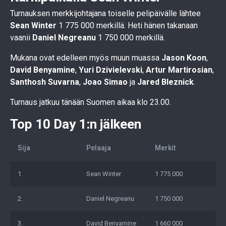
Turnauksen merkkijohtajana toiselle pelipäivälle lähtee
Sean Winter
1 775 000 merkillä. Heti hänen takanaan
vaanii
Daniel Negreanu
1 750 000 merkillä.
Mukana ovat edelleen myös muun muassa
Jason Koon
,
David Benyamine
,
Yuri Dzivielevski
,
Artur Martirosian
,
Santhosh Suvarna
,
Joao Simao
ja
Jared Bleznick
.
Turnaus jatkuu tänään Suomen aikaa klo 23.00.
Top 10 Day 1:n jälkeen
Sija
Pelaaja
Merkit
1.
Sean Winter
1 775 000
2.
Daniel Negreanu
1 750 000
3.
David Benyamine
1 660 000