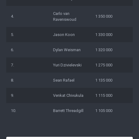
Carlo van
4.
1 350 000
Ravenswoud
5.
Jason Koon
1 330 000
6.
Dylan Weisman
1 320 000
7.
Yuri Dzivielevski
1 275 000
8.
Sean Rafael
1 135 000
9.
Venkat Chivukula
1 115 000
10.
Barrett Threadgill
1 105 000