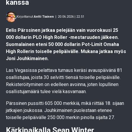
kanssa
Kirjoittanut
Antti Tiainen
|
20.06.2026 | 22.51
Eelis Pärssinen jatkaa pelejään vain vuorokausi 25
000 dollarin PLO High Roller -mestaruuden jälkeen.
Suomalainen eteni 50 000 dollarin Pot-Limit Omaha
High Rollerin toiselle pelipäivälle. Mukana jatkaa myös
Joni Jouhkimainen.
Las Vegasissa pelattava turnaus keräsi avauspäivänä 81
osallistujaa, joista 30 selvitti tiensä toiselle pelipäivälle.
Rekisteröityminen on edelleen avoinna, joten lopullinen
osallistujamäärä tulee vielä kasvamaan.
Pärssinen pussitti 605 000 merkkiä, mikä riittää 18. sijaan
jatkajien joukossa. Jouhkimainen puolestaan etenee
toiselle pelipäivälle 250 000 merkin pinolla sijalta 27.
Kärkipaikalla Sean Winter