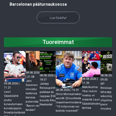
Barcelonan pääturnauksessa
Lue lisää
Tuoreimmat
08.08.2026
08.08.2026 |
08.08.2026 |
| 21.58
08.08.2026 |
18.57
09.00
Jani
11.39
09.08.2026 |
Jahtaa
NP
Sievinen
Näkökulma:
11.21
Reissupelit-
Reissupelit
innostui
08.08.2026 | 16.01
Yksi riverin
Lauri
paikkaa tai
lähestyy –
lastensa
Chris Moneymaker
maksu ei
Sääskilahti
nappaa $50
viikonlopu
kanssa
varoitti 22-vuotiasta
määritä Lauri
joutui
bounty Riku
ohjelmaan
pokerista:
maailmanmestaria:
Sääskilahden
turvautumaan
Naakasta!
pieni
”Aaron vei
”10 miljoonaa voi
tarinaa
korvatulppiin
muutos
tänään”
kadota nopeasti”
finaalipöydässä: