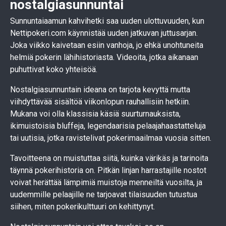
nostalgiasunnuntai
Sunnuntaiaamun kahvihetki saa uuden ulottuvuuden, kun
Nettipokeri.com käynnistää uuden jatkuvan juttusarjan.
Joka viikko kaivetaan esiin vanhoja, jo ehkä unohtuneita
helmiä pokerin lähihistoriasta. Videoita, jotka aikanaan
puhuttivat koko yhteisöä.
Nostalgiasunnuntain ideana on tarjota kevyttä mutta
viihdyttävää sisältöä viikonlopun rauhallisiin hetkiin.
Mukana voi olla klassisia käsiä suurturnauksista,
ikimuistoisia bluffeja, legendaarisia pelaajahaastatteluja
tai uutisia, jotka ravistelivat pokerimaailmaa vuosia sitten.
Tavoitteena on muistuttaa siitä, kuinka värikäs ja tarinoita
täynnä pokerihistoria on. Pitkän linjan harrastajille nostot
voivat herättää lämpimiä muistoja menneiltä vuosilta, ja
uudemmille pelaajille ne tarjoavat tilaisuuden tutustua
siihen, miten pokerikulttuuri on kehittynyt.