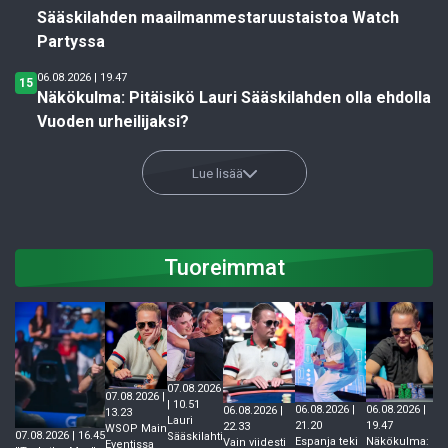
Sääskilahden maailmanmestaruustaistoa Watch
Partyssa
06.08.2026 | 19.47
15
Näkökulma: Pitäisikö Lauri Sääskilahden olla ehdolla
Vuoden urheilijaksi?
Lue lisää
Tuoreimmat
07.08.2026
07.08.2026 |
| 10.51
06.08.2026 |
06.08.2026 |
06
06.08.2026 |
13.23
Lauri
21.20
19.47
17
22.33
WSOP Main
07.08.2026 | 16.45
Sääskilahti
Espanja teki
Näkökulma:
S
Vain viidesti
Eventissa