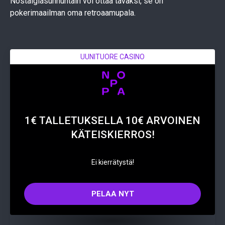
Nostalgiasunnuntain voi ottaa tavaksi, se on
pokerimaailman oma retroaamupala.
UUNITUORE CASINO
1€ TALLETUKSELLA 10€ ARVOINEN
KÄTEISKIERROS!
Ei kierrätystä!
PELAA NYT