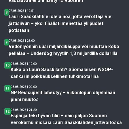
vastaavaa ei ole nähty 15 vuoteen
07.08.2026 | 10.51
8
Lauri Sääskilahti ei ole ainoa, jolta verottaja vie
jättisiivun – yksi finalisti menettää yli puolet
potistaan
07.08.2026 | 23.00
9
Vedonlyönnin uusi miljardikauppa voi muuttaa koko
pelialaa – Underdog myytiin 1,3 miljardilla dollarilla
05.08.2026 | 19.00
10
Kuka on Lauri Sääskilahti? Suomalaisen WSOP-
sankarin poikkeuksellinen tuhkimotarina
08.08.2026 | 09.00
11
NP Reissupelit lähestyy – viikonlopun ohjelmaan
pieni muutos
06.08.2026 | 21.20
12
Espanja teki hyvän tilin – näin paljon Suomen
verokarhu missasi Lauri Sääskilahden jättivoitossa