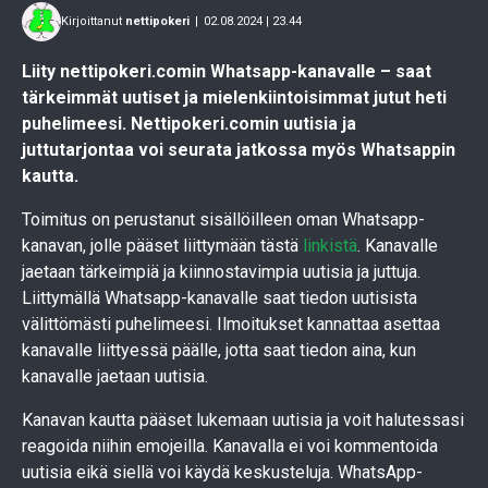
Kirjoittanut
nettipokeri
|
02.08.2024 | 23.44
Liity nettipokeri.comin Whatsapp-kanavalle – saat
tärkeimmät uutiset ja mielenkiintoisimmat jutut heti
puhelimeesi. Nettipokeri.comin uutisia ja
juttutarjontaa voi seurata jatkossa myös Whatsappin
kautta.
Toimitus on perustanut sisällöilleen oman Whatsapp-
kanavan, jolle pääset liittymään tästä
linkistä
. Kanavalle
jaetaan tärkeimpiä ja kiinnostavimpia uutisia ja juttuja.
Liittymällä Whatsapp-kanavalle saat tiedon uutisista
välittömästi puhelimeesi. Ilmoitukset kannattaa asettaa
kanavalle liittyessä päälle, jotta saat tiedon aina, kun
kanavalle jaetaan uutisia.
Kanavan kautta pääset lukemaan uutisia ja voit halutessasi
reagoida niihin emojeilla. Kanavalla ei voi kommentoida
uutisia eikä siellä voi käydä keskusteluja. WhatsApp-