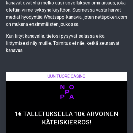
kanavat ovat yhä melko uusi sovelluksen ominaisuus, joka
otettiin viime syksynä käyttöön. Suomessa vasta harvat
mediat hyödyntää Whatsapp-kanavia, joten nettipokeri.com
on mukana ensimmäisten joukossa.
Kun liityt kanavalle, tietosi pysyvät salassa eikä
liittymisesi näy muille. Toimitus ei näe, ketkä seuraavat
kanavaa.
UUNITUORE CASINO
1€ TALLETUKSELLA 10€ ARVOINEN
KÄTEISKIERROS!