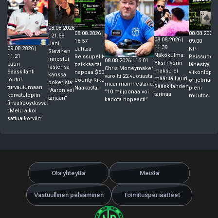
08.08.2026
08.08.2026 |
08.08.2026 |
| 21.58
08.08.2026 |
18.57
09.00
Jani
11.39
09.08.2026 |
Jahtaa
NP
Sievinen
Näkökulma:
11.21
Reissupelit-
Reissupelit
innostui
08.08.2026 | 16.01
Yksi riverin
Lauri
paikkaa tai
lähestyy –
lastensa
Chris Moneymaker
maksu ei
Sääskilahti
nappaa $50
viikonlopu
kanssa
varoitti 22-vuotiasta
määritä Lauri
joutui
bounty Riku
ohjelmaan
pokerista:
maailmanmestaria:
Sääskilahden
turvautumaan
Naakasta!
pieni
”Aaron vei
”10 miljoonaa voi
tarinaa
korvatulppiin
muutos
tänään”
kadota nopeasti”
finaalipöydässä:
”Melu alkoi
sattua korviin”
Ota yhteyttä
Meistä
Vastuullinen pelaaminen
Toimitusperiaatteet