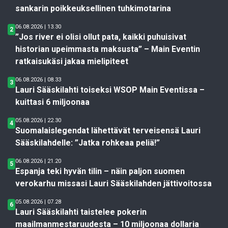
sankarin poikkeuksellinen tuhkimotarina
06.08.2026 | 13.30
2
”Jos river ei olisi ollut pata, kaikki puhuisivat
historian upeimmasta maksusta” – Main Eventin
ratkaisukäsi jakaa mielipiteet
06.08.2026 | 08.33
3
Lauri Sääskilahti toiseksi WSOP Main Eventissa –
kuittasi 6 miljoonaa
05.08.2026 | 22.30
4
Suomalaislegendat lähettävät terveisensä Lauri
Sääskilahdelle: ”Jatka rohkeaa peliä!”
06.08.2026 | 21.20
5
Espanja teki hyvän tilin – näin paljon suomen
verokarhu missasi Lauri Sääskilahden jättivoitossa
05.08.2026 | 07.28
6
Lauri Sääskilahti taistelee pokerin
maailmanmestaruudesta – 10 miljoonaa dollaria