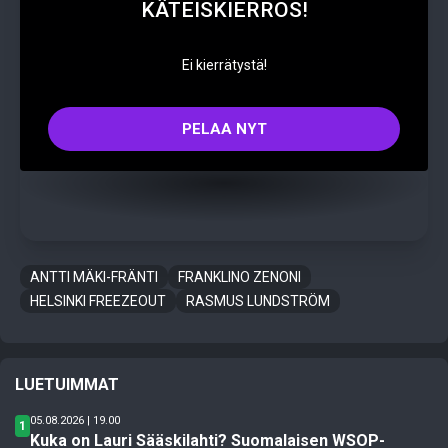
KÄTEISKIERROS!
Ei kierrätystä!
PELAA NYT
ANTTI MÄKI-FRÄNTI
FRANKLINO ZENONI
HELSINKI FREEZEOUT
RASMUS LUNDSTRÖM
LUETUIMMAT
05.08.2026 | 19.00
1
Kuka on Lauri Sääskilahti? Suomalaisen WSOP-