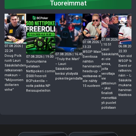
Tuoreimmat
07.08.2026
07.08.2026 |
| 10.51
07.08.2026 |
06.08.2026 
13.23
Lauri
22.24
22.33
WSOP Main
07.08.2026 | 16.45
Sääskilahti
Doug Polk
Vain viides
07.08.2026 | 19.00
Eventissa
”Truly the Man”
ei ole
ruoti Lauri
WSOP Mai
Sunnuntaina
nähtiin
– Lauri
ainoa,
Sääskilahden
Event on
pelataan
harvinainen
Sääskilahti
jolta
ratkaisevan
ratkennut
Nettipokeri.comin
heads-up –
keräsi ylistystä
verottaja
maksun –
näin – Laur
$500 freeroll
vastaavaa ei
pokerilegendalta
vie
”Miljoonien
Sääskilahti
BCPokerilla –
ole nähty
jättisiivun
dollarien
mukana
voita paikka NP
15 vuoteen
– yksi
virhe”
harvinaise
Reissupeleihin
finalisti
tilastossa
menettää
yli puolet
potistaan