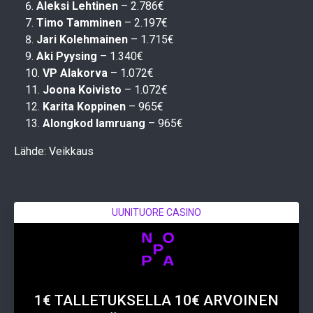
Aleksi Lehtinen
– 2.786€
Timo Tamminen
– 2.197€
Jari Kolehmainen
– 1.715€
Aki Pyysing
– 1.340€
VP Alakorva
– 1.072€
Joona Koivisto
– 1.072€
Karita Koppinen
– 965€
Alongkod Iamruang
– 965€
Lähde: Veikkaus
UUNITUORE CASINO
1€ TALLETUKSELLA 10€ ARVOINEN