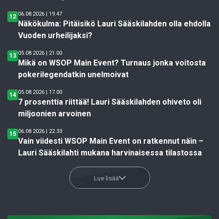
06.08.2026 | 19.47
12
Näkökulma: Pitäisikö Lauri Sääskilahden olla ehdolla
Vuoden urheilijaksi?
05.08.2026 | 21.00
13
Mikä on WSOP Main Event? Turnaus jonka voitosta
pokerilegendatkin unelmoivat
05.08.2026 | 17.00
14
7 prosenttia riittää! Lauri Sääskilahden ohiveto oli
miljoonien arvoinen
06.08.2026 | 22.33
15
Vain viidesti WSOP Main Event on ratkennut näin –
Lauri Sääskilahti mukana harvinaisessa tilastossa
Lue lisää