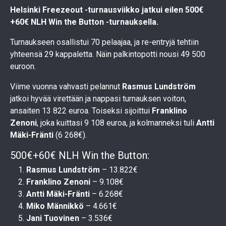
Helsinki Freezeout -turnausviikko jatkui eilen 500€
+60€ NLH Win the Button -turnauksella.
Turnaukseen osallistui 70 pelaajaa, ja re-entryjä tehtiin
yhteensä 29 kappaletta. Näin palkintopotti nousi 49 500
euroon.
Viime vuonna vahvasti pelannut
Rasmus Lundström
jatkoi hyvää virettään ja nappasi turnauksen voiton,
ansaiten 13 822 euroa. Toiseksi sijoittui
Franklino
Zenoni
, joka kuittasi 9 108 euroa, ja kolmanneksi tuli
Antti
Mäki-Fränti
(6 268€).
500€+60€ NLH Win the Button
:
Rasmus Lundström
– 13.822€
Franklino Zenoni
– 9.108€
Antti Mäki-Fränti
– 6.268€
Miko Männikkö
– 4.661€
Jani Tuovinen
– 3.536€