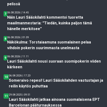
pelissä
06.08.2026 | 14.45
7
Näin Lauri Sääskilahti kommentoi tuoretta
maailmanmestaria: ”Tiedän, kuinka paljon tämä
hänelle merkitsee”
06.08.2026 | 01.09
8
Näkökulma: Torstaiaamuna suomalainen pelaa
vihdoin pokerin suurimmasta unelmasta
06.08.2026 | 11.11
9
Lauri Sääskilahti nousi suoraan suomipokerin viiden
kärkeen
06.08.2026 | 17.23
10
Someraivo repesi! Lauri Sääskilahden vastustajan ja
reilin käytös puhuttaa
29.08.2025 | 09.51
11
Lauri Sääskilahti jatkaa ainoana suomalaisena EPT
Barcelonan pääturnauksessa