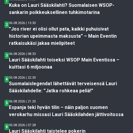
1
Kuka on Lauri Sääskilahti? Suomalaisen WSOP-
sankarin poikkeuksellinen tuhkimotarina
06.08.2026 | 13.30
2
”Jos river ei olisi ollut pata, kaikki puhuisivat
historian upeimmasta maksusta” – Main Eventin
ratkaisukäsi jakaa mielipiteet
06.08.2026 | 08.33
3
Lauri Sääskilahti toiseksi WSOP Main Eventissa –
kuittasi 6 miljoonaa
05.08.2026 | 22.30
4
Suomalaislegendat lähettävät terveisensä Lauri
Sääskilahdelle: ”Jatka rohkeaa peliä!”
06.08.2026 | 21.20
5
Espanja teki hyvän tilin – näin paljon suomen
verokarhu missasi Lauri Sääskilahden jättivoitossa
05.08.2026 | 07.28
6
Lauri Sääskilahti taistelee pokerin