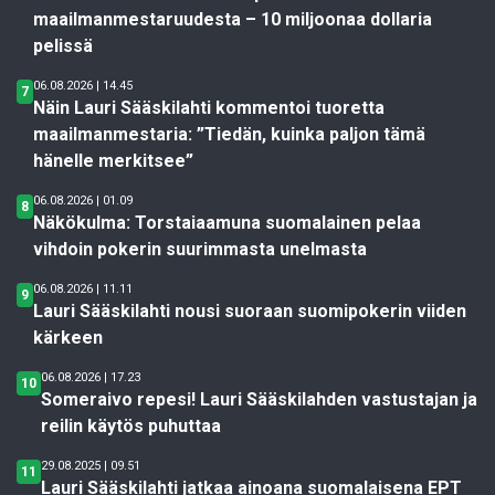
maailmanmestaruudesta – 10 miljoonaa dollaria
pelissä
06.08.2026 | 14.45
7
Näin Lauri Sääskilahti kommentoi tuoretta
maailmanmestaria: ”Tiedän, kuinka paljon tämä
hänelle merkitsee”
06.08.2026 | 01.09
8
Näkökulma: Torstaiaamuna suomalainen pelaa
vihdoin pokerin suurimmasta unelmasta
06.08.2026 | 11.11
9
Lauri Sääskilahti nousi suoraan suomipokerin viiden
kärkeen
06.08.2026 | 17.23
10
Someraivo repesi! Lauri Sääskilahden vastustajan ja
reilin käytös puhuttaa
29.08.2025 | 09.51
11
Lauri Sääskilahti jatkaa ainoana suomalaisena EPT