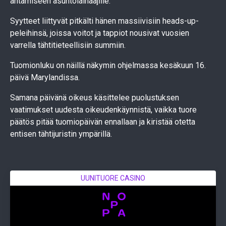
antamiseen asuntolainaajille.
Syytteet liittyvät pitkälti hänen massiivisiin heads-up-
peleihinsä, joissa voitot ja tappiot nousivat vuosien
varrella tähtitieteellisiin summiin.
Tuomionluku on näillä näkymin ohjelmassa kesäkuun 16.
päivä Marylandissa.
Samana päivänä oikeus käsittelee puolustuksen
vaatimukset uudesta oikeudenkäynnistä, vaikka tuore
päätös pitää tuomiopäivän ennallaan ja kiristää otetta
entisen tähtijuristin ympärillä.
UUNITUORE CASINO