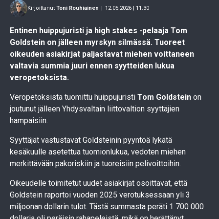
Kirjoittanut
Toni Rouhiainen
|
12.05.2026 | 11.30
Entinen huippujuristi ja high stakes -pelaaja Tom
Goldstein on jälleen myrskyn silmässä. Tuoreet
oikeuden asiakirjat paljastavat miehen voittaneen
valtavia summia juuri ennen syytteiden lukua
veropetoksista.
Veropetoksista tuomittu huippujuristi
Tom Goldstein
on
joutunut jälleen Yhdysvaltain liittovaltion syyttäjien
hampaisiin.
Syyttäjät vastustavat Goldsteinin pyyntöä lykätä
kesäkuulle asetettua tuomionlukua, vedoten miehen
merkittävään pakoriskiin ja tuoreisiin pelivoittoihin.
Oikeudelle toimitetut uudet asiakirjat osoittavat, että
Goldstein raportoi vuoden 2025 verotuksessaan yli 3
miljoonan dollarin tulot. Tästä summasta peräti 1 700 000
dollaria oli peräisin rahapeleistä, mikä on herättänyt