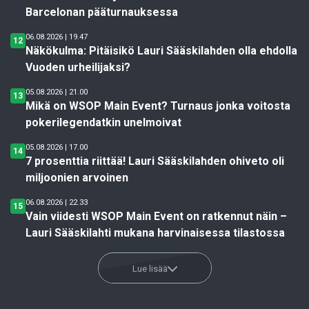
Barcelonan pääturnauksessa
06.08.2026 | 19.47
12
Näkökulma: Pitäisikö Lauri Sääskilahden olla ehdolla
Vuoden urheilijaksi?
05.08.2026 | 21.00
13
Mikä on WSOP Main Event? Turnaus jonka voitosta
pokerilegendatkin unelmoivat
05.08.2026 | 17.00
14
7 prosenttia riittää! Lauri Sääskilahden ohiveto oli
miljoonien arvoinen
06.08.2026 | 22.33
15
Vain viidesti WSOP Main Event on ratkennut näin –
Lauri Sääskilahti mukana harvinaisessa tilastossa
Lue lisää