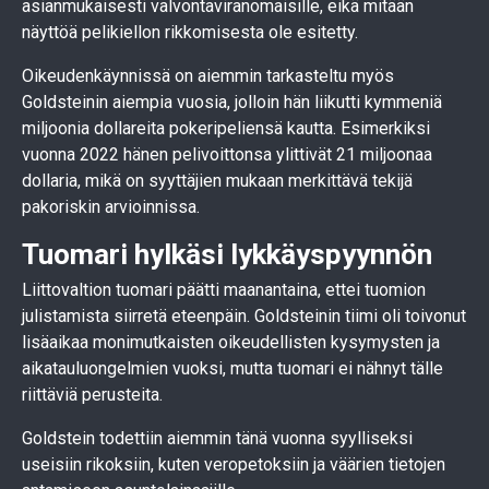
asianmukaisesti valvontaviranomaisille, eikä mitään
näyttöä pelikiellon rikkomisesta ole esitetty.
Oikeudenkäynnissä on aiemmin tarkasteltu myös
Goldsteinin aiempia vuosia, jolloin hän liikutti kymmeniä
miljoonia dollareita pokeripeliensä kautta. Esimerkiksi
vuonna 2022 hänen pelivoittonsa ylittivät 21 miljoonaa
dollaria, mikä on syyttäjien mukaan merkittävä tekijä
pakoriskin arvioinnissa.
Tuomari hylkäsi lykkäyspyynnön
Liittovaltion tuomari päätti maanantaina, ettei tuomion
julistamista siirretä eteenpäin. Goldsteinin tiimi oli toivonut
lisäaikaa monimutkaisten oikeudellisten kysymysten ja
aikatauluongelmien vuoksi, mutta tuomari ei nähnyt tälle
riittäviä perusteita.
Goldstein todettiin aiemmin tänä vuonna syylliseksi
useisiin rikoksiin, kuten veropetoksiin ja väärien tietojen