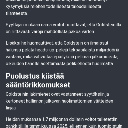
kysymyksiä miehen todellisesta taloudellisesta
tilanteesta.
Syyttäjän mukaan nämä voitot osoittavat, että Goldsteinilla
on riittävästi varoja mahdollista pakoa varten.
Lisäksi he huomauttivat, että Goldstein on ilmaissut
halunsa pelata heads-up-pelejä teksasilaista miljardööriä
vastaan, mikä vahvistaa epäilyksiä peliuran jatkumisesta,
oikeuden hänelle asettamasta pelikiellosta huolimatta.
Puolustus kiistää
sääntörikkomukset
Goldsteinin lakimiehet ovat vastanneet syytöksiin ja
kertoneet hallinnon jatkavan huolimattomien väitteiden
linjaa.
Heidän mukaansa 1,7 miljoonan dollarin voitot talletettiin
pankkitilille tammikuussa 2025, eli ennen kuin tuomioistuin