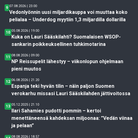
07.08.2026 | 23.00
9
Vedonlyönnin uusi miljardikauppa voi muuttaa koko
pelialaa – Underdog myytiin 1,3 miljardilla dollarilla
05.08.2026 | 19.00
10
Kuka on Lauri Sääskilahti? Suomalaisen WSOP-
sankarin poikkeuksellinen tuhkimotarina
08.08.2026 | 09.00
11
NP Reissupelit lähestyy – viikonlopun ohjelmaan
pieni muutos
06.08.2026 | 21.20
12
Espanja teki hyvän tilin – näin paljon Suomen
verokarhu missasi Lauri Sääskilahden jättivoitossa
05.12.2025 | 21.10
13
Ilari Sahamies pudotti pommin – kertoi
menettäneensä kahdeksan miljoonaa: ”Vedän viinaa
ja pelaan”
08.08.2026 | 18.57