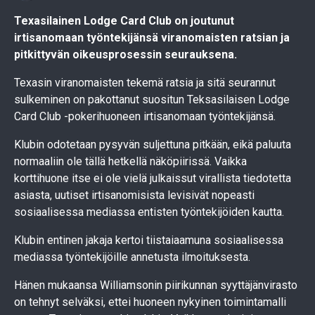
Texasilainen Lodge Card Club on joutunut
irtisanomaan työntekijänsä viranomaisten ratsian ja
pitkittyvän oikeusprosessin seurauksena.
Texasin viranomaisten tekemä ratsia ja sitä seurannut
sulkeminen on pakottanut suositun Teksasilaisen Lodge
Card Club -pokerihuoneen irtisanomaan työntekijänsä.
Klubin odotetaan pysyvän suljettuna pitkään, eikä paluuta
normaaliin ole tällä hetkellä näköpiirissä. Vaikka
korttihuone itse ei ole vielä julkaissut virallista tiedotetta
asiasta, uutiset irtisanomisista levisivät nopeasti
sosiaalisessa mediassa entisten työntekijöiden kautta.
Klubin entinen jakaja kertoi tiistaiaamuna sosiaalisessa
mediassa työntekijöille annetusta ilmoituksesta.
Hänen mukaansa Williamsonin piirikunnan syyttäjänvirasto
on tehnyt selväksi, ettei huoneen nykyinen toimintamalli