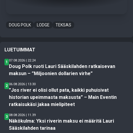
DOUG POLK
LODGE
TEKSAS
LUETUIMMAT
07.08.2026 | 22.24
1
Doug Polk ruoti Lauri Sääskilahden ratkaisevan
maksun – ”Miljoonien dollarien virhe”
06.08.2026 | 13.30
2
”Jos river ei olisi ollut pata, kaikki puhuisivat
historian upeimmasta maksusta” – Main Eventin
ratkaisukäsi jakaa mielipiteet
08.08.2026 | 11.39
3
Näkökulma: Yksi riverin maksu ei määritä Lauri
Sääskilahden tarinaa