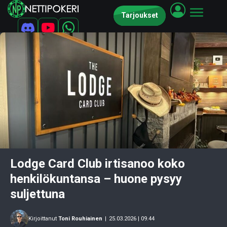
Tarjoukset
Lodge Card Club irtisanoo koko
henkilökuntansa – huone pysyy
suljettuna
Kirjoittanut
Toni Rouhiainen
|
25.03.2026 | 09.44