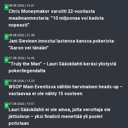
08.08.2026 | 16.01
4
Chris Moneymaker varoitti 22-vuotiasta
maailmanmestaria: ”10 miljoonaa voi kadota
nopeasti”
08.08.2026 | 21.58
5
Jani Sievinen innostui lastensa kanssa pokerista:
”Aaron vei tänään”
07.08.2026 | 16.45
6
”Truly the Man” – Lauri Sääskilahti keräsi ylistystä
pokerilegendalta
07.08.2026 | 13.23
7
WSOP Main Eventissa nähtiin harvinainen heads-up –
vastaavaa ei ole nähty 15 vuoteen
07.08.2026 | 10.51
8
Lauri Sääskilahti ei ole ainoa, jolta verottaja vie
jättisiivun – yksi finalisti menettää yli puolet
potistaan