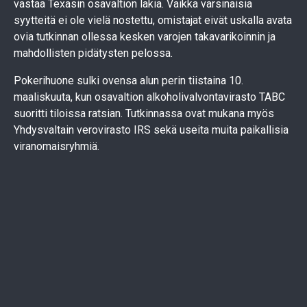
vastaa Texasin osavaltion lakia. Vaikka varsinaisia
syytteitä ei ole vielä nostettu, omistajat eivät uskalla avata
ovia tutkinnan ollessa kesken varojen takavarikoinnin ja
mahdollisten pidätysten pelossa.
Pokerihuone sulki ovensa alun perin tiistaina 10.
maaliskuuta, kun osavaltion alkoholivalvontavirasto TABC
suoritti tiloissa ratsian. Tutkinnassa ovat mukana myös
Yhdysvaltain verovirasto IRS sekä useita muita paikallisia
viranomaisryhmiä.