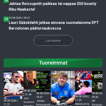
14
Jahtaa Reissupelit-paikkaa tai nappaa $50 bounty
Riku Naakasta!
29.08.2025 | 09.51
15
Lauri Sääskilahti jatkaa ainoana suomalaisena EPT
Barcelonan pääturnauksessa
Lue lisää
Tuoreimmat
08.08.2026
08.08.2026 |
08.08.2026 |
| 21.58
08.08.2026 |
18.57
09.00
Jani
11.39
09.08.2026 |
Jahtaa
NP
Sievinen
Näkökulma:
11.21
Reissupelit-
Reissupelit
innostui