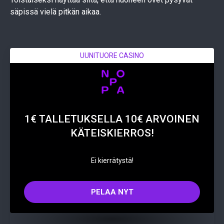
säpissä vielä pitkän aikaa.
UUNITUORE CASINO
1€ TALLETUKSELLA 10€ ARVOINEN
KÄTEISKIERROS!
Ei kierrätystä!
PELAA NYT