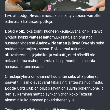
Live at Lodge -livestriimeissä on nähty vuosien varrella
jättimäisiä käteispelipotteja.
Doug Polk
, joka toimii huoneen keulakuvana, on kiistänyt
jyrkästi kaikki väitteet laittomuuksista. Hän omistaa
huoneen yhdessä
Andrew Neemen
ja
Brad Owen
in sekä
muiden sijoittajien kanssa. Polk kutsui tutkintaa
alkuvaiheessa ajojahdiksi ja vakuutti, ettei hänellä ole
mitään tietoa mahdollisesta rahanpesusta tai muusta
hämärästä toiminnasta.
Omistajaryhmä on luvannut huolehtia siitä, että pelaajat
saavat tilillään olevat varat takaisin tilanteesta huolimatta.
Lodge Card Club on ollut osavaltion suurin pokerihuone, ja
sen sulkeminen heittää synkän varjon koko Texasin
aiemmin kukoistaneen pokeriskenen ylle.
Toistaiseksi näyttää siltä, että huoneen ovet pysyvät