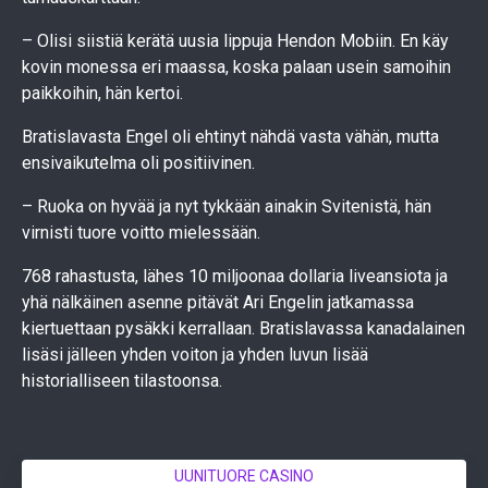
– Olisi siistiä kerätä uusia lippuja Hendon Mobiin. En käy
kovin monessa eri maassa, koska palaan usein samoihin
paikkoihin, hän kertoi.
Bratislavasta Engel oli ehtinyt nähdä vasta vähän, mutta
ensivaikutelma oli positiivinen.
– Ruoka on hyvää ja nyt tykkään ainakin Svitenistä, hän
virnisti tuore voitto mielessään.
768 rahastusta, lähes 10 miljoonaa dollaria liveansiota ja
yhä nälkäinen asenne pitävät Ari Engelin jatkamassa
kiertuettaan pysäkki kerrallaan. Bratislavassa kanadalainen
lisäsi jälleen yhden voiton ja yhden luvun lisää
historialliseen tilastoonsa.
UUNITUORE CASINO