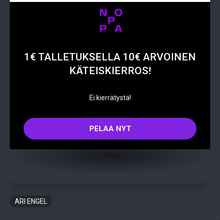
1€ TALLETUKSELLA 10€ ARVOINEN
KÄTEISKIERROS!
Ei kierrätystä!
PELAA NYT
ARI ENGEL