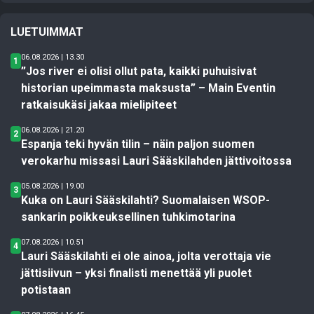
LUETUIMMAT
06.08.2026 | 13.30
1
”Jos river ei olisi ollut pata, kaikki puhuisivat
historian upeimmasta maksusta” – Main Eventin
ratkaisukäsi jakaa mielipiteet
06.08.2026 | 21.20
2
Espanja teki hyvän tilin – näin paljon suomen
verokarhu missasi Lauri Sääskilahden jättivoitossa
05.08.2026 | 19.00
3
Kuka on Lauri Sääskilahti? Suomalaisen WSOP-
sankarin poikkeuksellinen tuhkimotarina
07.08.2026 | 10.51
4
Lauri Sääskilahti ei ole ainoa, jolta verottaja vie
jättisiivun – yksi finalisti menettää yli puolet
potistaan