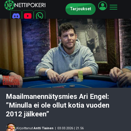
Tarjoukset
Maailmanennätysmies Ari Engel:
”Minulla ei ole ollut kotia vuoden
2012 jälkeen”
Kirjoittanut
Antti Tiainen
|
03.03.2026 | 21.56