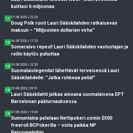
kuittasi 6 miljoonaa
07.08.2026 | 22.24
11
Doug Polk ruoti Lauri Sääskilahden ratkaisevan
maksun – ”Miljoonien dollarien virhe”
06.08.2026 | 17.23
12
Someraivo repesi! Lauri Sääskilahden vastustajan ja
reilin käytös puhuttaa
05.08.2026 | 22.30
13
Suomalaislegendat lähettävät terveisensä Lauri
Sääskilahdelle: ”Jatka rohkeaa peliä!”
29.08.2025 | 09.51
14
Lauri Sääskilahti jatkaa ainoana suomalaisena EPT
Barcelonan pääturnauksessa
07.08.2026 | 19.00
15
Sunnuntaina pelataan Nettipokeri.comin $500
freeroll BCPokerilla – voita paikka NP
Reissupeleihin