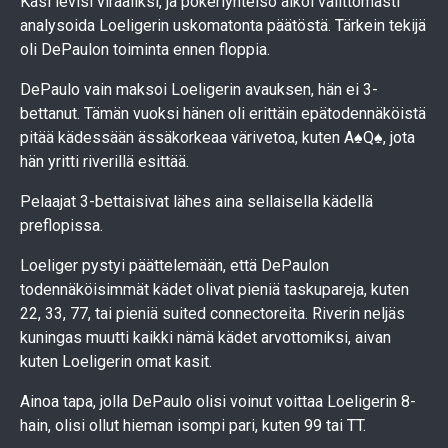
Käsi levisi viraaliksi, ja pokeriyhteisö alkoi välittömästi
analysoida Loeligerin uskomatonta päätöstä. Tärkein tekijä
oli DePaulon toiminta ennen floppia.
DePaulo vain maksoi Loeligerin avauksen, hän ei 3-
bettanut. Tämän vuoksi hänen oli erittäin epätodennäköistä
pitää kädessään ässäkorkeaa värivetoa, kuten A♠Q♠, jota
hän yritti riverillä esittää.
Pelaajat 3-bettaisivat lähes aina sellaisella kädellä
preflopissa.
Loeliger pystyi päättelemään, että DePaulon
todennäköisimmät kädet olivat pieniä taskupareja, kuten
22, 33, 77, tai pieniä suited connectoreita. Riverin neljäs
kuningas muutti kaikki nämä kädet arvottomiksi, aivan
kuten Loeligerin omat kasit.
Ainoa tapa, jolla DePaulo olisi voinut voittaa Loeligerin 8-
hain, olisi ollut hieman isompi pari, kuten 99 tai TT.