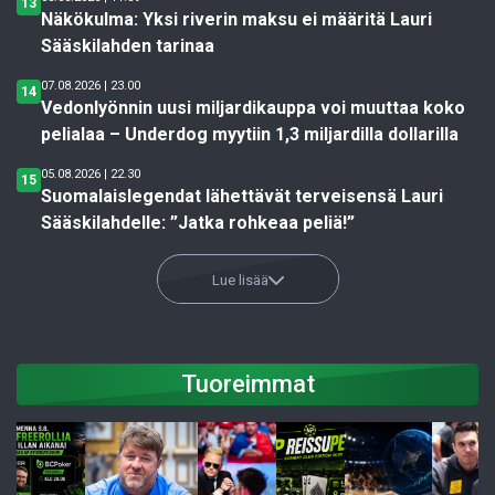
13
Näkökulma: Yksi riverin maksu ei määritä Lauri
Sääskilahden tarinaa
07.08.2026 | 23.00
14
Vedonlyönnin uusi miljardikauppa voi muuttaa koko
pelialaa – Underdog myytiin 1,3 miljardilla dollarilla
05.08.2026 | 22.30
15
Suomalaislegendat lähettävät terveisensä Lauri
Sääskilahdelle: ”Jatka rohkeaa peliä!”
Lue lisää
Tuoreimmat