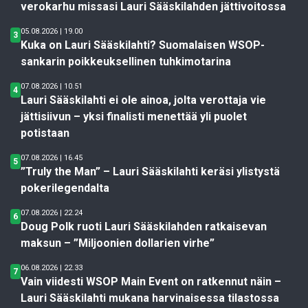
verokarhu missasi Lauri Sääskilahden jättivoitossa
05.08.2026 | 19.00
3
Kuka on Lauri Sääskilahti? Suomalaisen WSOP-
sankarin poikkeuksellinen tuhkimotarina
07.08.2026 | 10.51
4
Lauri Sääskilahti ei ole ainoa, jolta verottaja vie
jättisiivun – yksi finalisti menettää yli puolet
potistaan
07.08.2026 | 16.45
5
”Truly the Man” – Lauri Sääskilahti keräsi ylistystä
pokerilegendalta
07.08.2026 | 22.24
6
Doug Polk ruoti Lauri Sääskilahden ratkaisevan
maksun – ”Miljoonien dollarien virhe”
06.08.2026 | 22.33
7
Vain viidesti WSOP Main Event on ratkennut näin –
Lauri Sääskilahti mukana harvinaisessa tilastossa