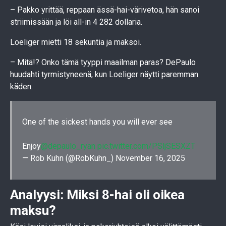
– Pakko yrittää, reppaan ässä-hai-värivetoa, hän sanoi
striimissään ja löi all-in 4 282 dollaria.
Loeliger mietti 18 sekuntia ja maksoi.
– Mitä!? Onko tämä tyyppi maailman paras? DePaulo
huudahti tyrmistyneenä, kun Loeliger näytti paremman
käden.
One of the sickest hands you will ever see
Enjoy
@depaulo_ryan
pic.twitter.com/PSljSESXZT
— Rob Kuhn (@RobKuhn_)
November 16, 2025
Analyysi: Miksi 8-hai oli oikea
maksu?