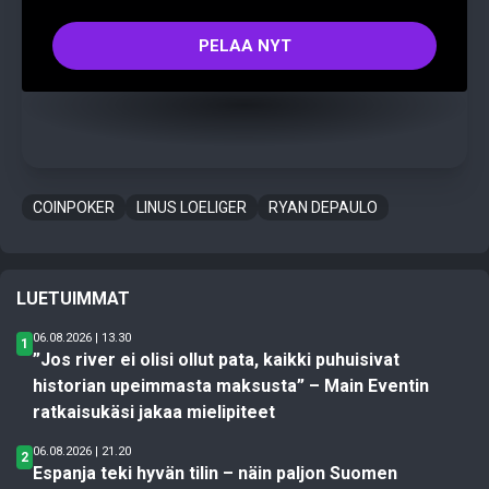
PELAA NYT
COINPOKER
LINUS LOELIGER
RYAN DEPAULO
LUETUIMMAT
06.08.2026 | 13.30
1
”Jos river ei olisi ollut pata, kaikki puhuisivat
historian upeimmasta maksusta” – Main Eventin
ratkaisukäsi jakaa mielipiteet
06.08.2026 | 21.20
2
Espanja teki hyvän tilin – näin paljon Suomen