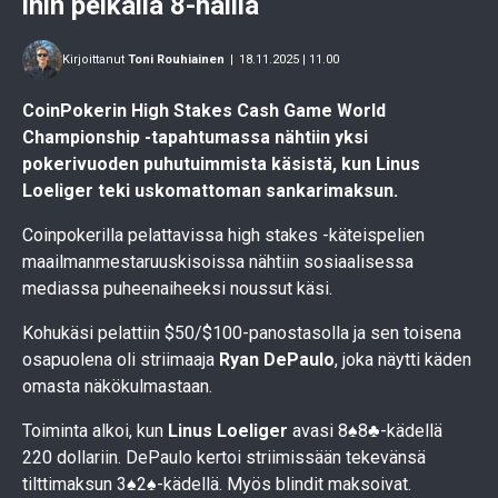
inin pelkällä 8-hailla
Kirjoittanut
Toni Rouhiainen
|
18.11.2025 | 11.00
CoinPokerin High Stakes Cash Game World
Championship -tapahtumassa nähtiin yksi
pokerivuoden puhutuimmista käsistä, kun Linus
Loeliger teki uskomattoman sankarimaksun.
Coinpokerilla pelattavissa high stakes -käteispelien
maailmanmestaruuskisoissa nähtiin sosiaalisessa
mediassa puheenaiheeksi noussut käsi.
Kohukäsi pelattiin $50/$100-panostasolla ja sen toisena
osapuolena oli striimaaja
Ryan DePaulo
, joka näytti käden
omasta näkökulmastaan.
Toiminta alkoi, kun
Linus
Loeliger
avasi 8♠8♣-kädellä
220 dollariin. DePaulo kertoi striimissään tekevänsä
tilttimaksun 3♠2♠-kädellä. Myös blindit maksoivat.