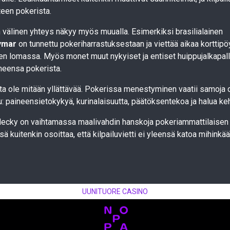
teen pokerista.
n välinen yhteys näkyy myös muualla. Esimerkiksi brasilialainen
ymar
on tunnettu pokeriharrastuksestaan ja viettää aikaa korttipö
en lomassa. Myös monet muut nykyiset ja entiset huippujalkapallo
neensa pokerista.
ulta ole mitään yllättävää. Pokerissa menestyminen vaatii samoja
u: paineensietokykyä, kurinalaisuutta, päätöksentekoa ja halua kehi
ecky on vaihtamassa maalivahdin hanskoja pokeriammattilaisen u
 kuitenkin osoittaa, että kilpailuvietti ei yleensä katoa mihinkää
UUNITUORE CASINO