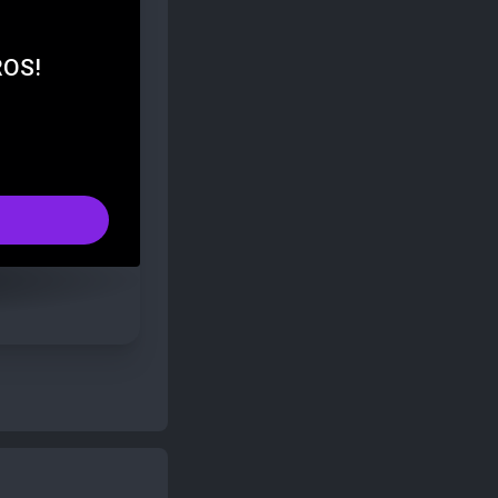
ROS!
300 ILM
Talleta 50€ 
P