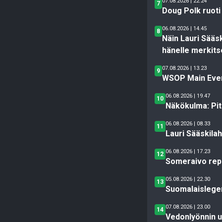
07.08.2026 | 22.24
7
Doug Polk ruoti
06.08.2026 | 14.45
8
Näin Lauri Sääs
hänelle merkits
07.08.2026 | 13.23
9
WSOP Main Event
06.08.2026 | 19.47
10
Näkökulma: Pitä
06.08.2026 | 08.33
11
Lauri Sääskilah
06.08.2026 | 17.23
12
Someraivo repes
05.08.2026 | 22.30
13
Suomalaislegen
07.08.2026 | 23.00
14
Vedonlyönnin uu