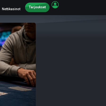
Tarjoukset
Nettikasinot