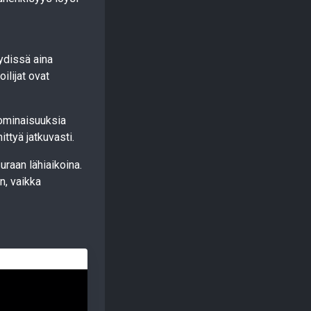
ydissä aina
ilijat ovat
 ominaisuuksia
ttyä jatkuvasti.
raan lähiaikoina.
n, vaikka
🤩 EKSKLU