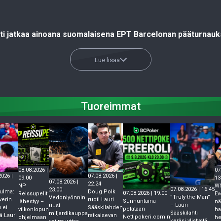
hti jatkaa ainoana suomalaisena EPT Barcelonan pääturnau
Lue lisää
Tuoreimmat
08.08.2026 |
07
2026 |
07.08.2026 |
09.00
13
07.08.2026 |
22.24
NP
W
07.08.2026 | 16.45
23.00
ulma:
Doug Polk
07.08.2026 | 19.00
Reissupelit
Ev
”Truly the Man”
Vedonlyönnin
verin
ruoti Lauri
Sunnuntaina
lähestyy –
nä
– Lauri
uusi
 ei
Sääskilahden
pelataan
viikonlopun
ha
Sääskilahti
miljardikauppa
ä Lauri
ratkaisevan
Nettipokeri.comin
ohjelmaan
he
keräsi ylistystä