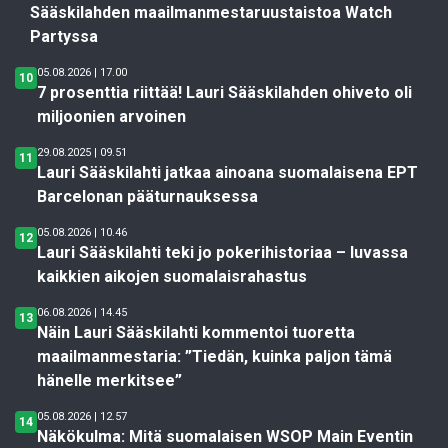
Sääskilahden maailmanmestaruustaistoa Watch
Partyssa
05.08.2026 | 17.00
10
7 prosenttia riittää! Lauri Sääskilahden ohiveto oli
miljoonien arvoinen
29.08.2025 | 09.51
11
Lauri Sääskilahti jatkaa ainoana suomalaisena EPT
Barcelonan pääturnauksessa
05.08.2026 | 10.46
12
Lauri Sääskilahti teki jo pokerihistoriaa – luvassa
kaikkien aikojen suomalaisrahastus
06.08.2026 | 14.45
13
Näin Lauri Sääskilahti kommentoi tuoretta
maailmanmestaria: ”Tiedän, kuinka paljon tämä
hänelle merkitsee”
05.08.2026 | 12.57
14
Näkökulma: Mitä suomalaisen WSOP Main Eventin