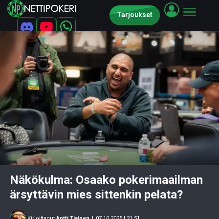
Tarjoukset
Näkökulma: Osaako pokerimaailman
ärsyttävin mies sittenkin pelata?
Kirjoittanut
Antti Tiainen
|
07.10.2025 | 21.51