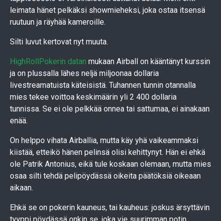
leimata hänet pelkäksi showmieheksi, joka ostaa itsensä
ruutuun ja räyhää kameroille.
Silti luvut kertovat nyt muuta.
HighRollPokerin datan
mukaan Airball on kääntänyt kurssin
ja on plussalla lähes neljä miljoonaa dollaria
livestreamatuista käteisistä. Tuhannen tunnin otannalla
mies tekee voittoa keskimäärin yli 2 400 dollaria
tunnissa. Se ei ole pelkkää onnea tai sattumaa, ei ainakaan
enää.
On helppo vihata Airballia, mutta käy yhä vaikeammaksi
kiistää, etteikö hänen pelinsä olisi kehittynyt. Hän ei ehkä
ole Patrik Antonius, eikä tule koskaan olemaan, mutta mies
osaa silti tehdä pelipöydässä oikeita päätöksiä oikeaan
aikaan.
Ehkä se on pokerin kauneus, tai kauheus: joskus ärsyttävin
tyyppi pöydässä onkin se, joka vie suurimman potin.