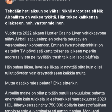
Tehdään heti alkuun selväksi: Nikhil Arcotista eli Nik
Airballista on vaikea tykätä. Hän tekee kaikkensa
ollakseen, noh, vastenmielinen.
Vuodesta 2022 alkaen Hustler Casino Liven vakiokasvona
nähty Airball saa useimpien pokeria seuraavien
verenpaineen kohoamaan. Entinen investointipankkiiri on
esitellyt TV-pöydissä kerta toisensa jälkeen typerän
aggressiivista pelityyliään, trash talkia ja isoja bluffeja.
Hän puhuu liikaa, leveilee liikaa, ja näyttää siltä kuin olisi
tullut pöytään vain ärsyttääkseen kaikkia muita.
Mutta osaako mies pelata? Ehkä sittenkin.
Airballin maine on ollut pitkään surullisenkuuluisa: puhetta
enemmän kuin tuloksia, ja esimerkiksi marraskuussa 2023
HCL-lähetyksessä nähty 750 000 dollarin katastrofaalinen
tappiosessio ei varsinaisesti auttanut asiaa. Moni ehti