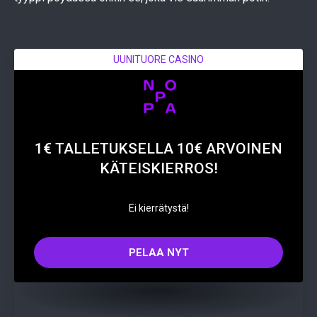
UUNITUORE CASINO
1€ TALLETUKSELLA 10€ ARVOINEN
KÄTEISKIERROS!
Ei kierrätystä!
PELAA NYT