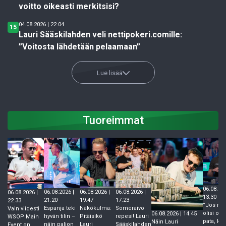
voitto oikeasti merkitsisi?
04.08.2026 | 22.04
15
Lauri Sääskilahden veli nettipokeri.comille:
”Voitosta lähdetään pelaamaan”
Lue lisää
Tuoreimmat
06.08.202
06.08.2026 |
06.08.2026 |
06.08.2026 |
06.08.2026 |
13.30
21.20
19.47
17.23
22.33
”Jos rive
Espanja teki
Näkökulma:
Someraivo
Vain viidesti
olisi ollu
06.08.2026 | 14.45
hyvän tilin –
Pitäisikö
repesi! Lauri
WSOP Main
pata, kai
Näin Lauri
näin paljon
Lauri
Sääskilahden
Event on