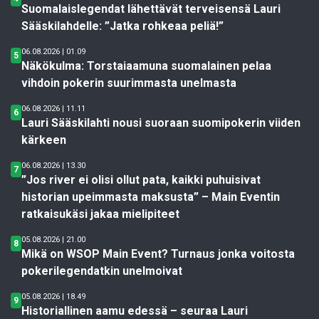
Suomalaislegendat lähettävät terveisensä Lauri
Sääskilahdelle: ”Jatka rohkeaa peliä!”
06.08.2026 | 01.09
5
Näkökulma: Torstaiaamuna suomalainen pelaa
vihdoin pokerin suurimmasta unelmasta
06.08.2026 | 11.11
6
Lauri Sääskilahti nousi suoraan suomipokerin viiden
kärkeen
06.08.2026 | 13.30
7
”Jos river ei olisi ollut pata, kaikki puhuisivat
historian upeimmasta maksusta” – Main Eventin
ratkaisukäsi jakaa mielipiteet
05.08.2026 | 21.00
8
Mikä on WSOP Main Event? Turnaus jonka voitosta
pokerilegendatkin unelmoivat
05.08.2026 | 18.49
9
Historiallinen aamu edessä – seuraa Lauri