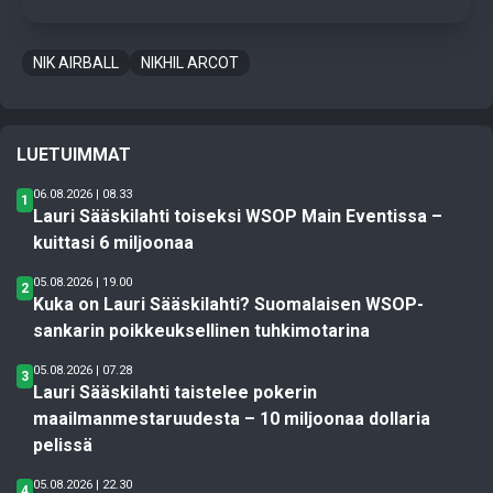
NIK AIRBALL
NIKHIL ARCOT
LUETUIMMAT
06.08.2026 | 08.33
1
Lauri Sääskilahti toiseksi WSOP Main Eventissa –
kuittasi 6 miljoonaa
05.08.2026 | 19.00
2
Kuka on Lauri Sääskilahti? Suomalaisen WSOP-
sankarin poikkeuksellinen tuhkimotarina
05.08.2026 | 07.28
3
Lauri Sääskilahti taistelee pokerin
maailmanmestaruudesta – 10 miljoonaa dollaria
pelissä
05.08.2026 | 22.30
4