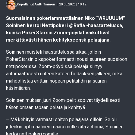
Kirjoittanut
Antti Tiainen
|
20.05.2026 | 19.12
Suomalainen pokeriammattilainen Niko “WRUUUUM”
Soininen kertoi Nettipokeri @Rafla -haastattelussa,
kuinka PokerStarsin Zoom-pöydät vaikuttivat
merkittävästi hänen kehitykseensä pelaajana.
Soininen muisteli haastattelussa aikaa, jolloin
PokerStarsin pikapokeriformaatti nousi suureen suosioon
nettipokerissa. Zoom-pöydissä pelaaja siirtyy
automaattisesti uuteen käteen foldauksen jälkeen, mikä
mahdollistaa erittäin nopean pelitahdin ja suuren
käsimäärän.
Soinisen mukaan juuri Zoom-pelit sopivat täydellisesti
hänen omaan tapaan pelata ja kehittyä.
– Mä kehityin varmasti eniten pelaajana silloin. Se oli
jotenkin optimaalinen määrä mulle sitä actionia, Soininen
kertoi nettipokeri.comille.