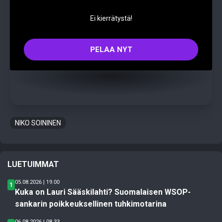
Ei kierrätystä!
PELAA NYT
NIKO SOININEN
LUETUIMMAT
05.08.2026 | 19.00
1
Kuka on Lauri Sääskilahti? Suomalaisen WSOP-
sankarin poikkeuksellinen tuhkimotarina
06.08.2026 | 08.33