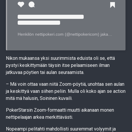
Henkilön nettipokeri.com (@nettipokericom) jakama julkaisu
Nikon mukaansa yksi suurimmista eduista oli se, että
pystyi keskittymään täysin itse pelaamiseen ilman
jatkuvaa pöytien tai aulan seuraamista.
– Mä voin ottaa vaan niitä Zoom-pöytiä, unohtaa sen aulan
ja keskittyä vaan siihen peliin. Mulla oli koko ajan se action
mitä mä halusin, Soininen kuvaili.
PokerStarsin Zoom-formaatti muutti aikanaan monen
nettipelaajan arkea merkittävästi.
Nopeampi pelitahti mahdollisti suuremmat volyymit ja