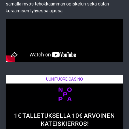
samalla myös tehokkaamman opiskelun sekä datan
keräämisen lyhyessä ajassa.
UUNITUORE CASINO
1€ TALLETUKSELLA 10€ ARVOINEN
KÄTEISKIERROS!