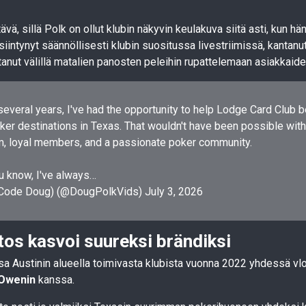
vä, sillä Polk on ollut klubin näkyvin keulakuva siitä asti, kun h
siintynyt säännöllisesti klubin suositussa livestriimissä, kantanu
tanut välillä matalien panosten peleihin rupattelemaan asiakkaid
several years, I've had the opportunity to help Lodge Card Club
ker destinations in Texas. That wouldn't have been possible with
m, loyal members, and a passionate poker community.
u know, I've always…
(Code Doug) (@DougPolkVids)
July 3, 2026
tos kasvoi suureksi brändiksi
sa Austinin alueella toimivasta klubista vuonna 2022 yhdessä vl
 Owenin
kanssa.