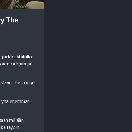
yy The
-pokeriklubilla.
vään ratsian ja
olistaan The Lodge
vat yhä enemmän
taan millään
nsa täysin