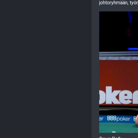
johtoryhmään, työnt