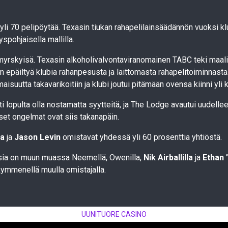
i 70 pelipöytää. Texasin tiukan rahapelilainsäädännön vuoksi klu
yspohjaisella mallilla.
e myrskyisä. Texasin alkoholivalvontaviranomainen TABC teki ma
sen epäiltyä klubia rahanpesusta ja laittomasta rahapelitoiminnasta
aisuutta takavarikoitiin ja klubi joutui pitämään ovensa kiinni yli 
i lopulta olla nostamatta syytteitä, ja The Lodge avautui uudell
iset ongelmat ovat siis takanapäin.
la
ja
Jason Levin
omistavat yhdessä yli 60 prosenttia yhtiöstä.
ia on muun muassa Neemellä, Owenilla,
Nik Airballilla
ja
Ethan
ymmenellä muulla omistajalla.
UUNITUORE CASINO