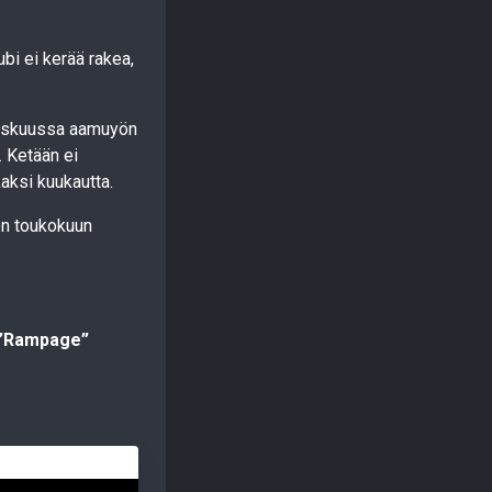
bi ei kerää rakea,
aliskuussa aamuyön
. Ketään ei
kaksi kuukautta.
een toukokuun
 ”Rampage”
🤩 EKSKLU