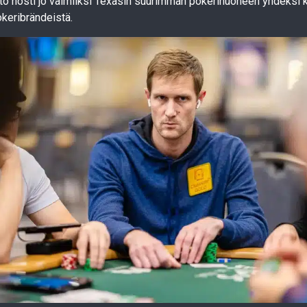
sto nosti jo valmiiksi Texasin suurimman pokerihuoneen yhdeksi
keribrändeistä.