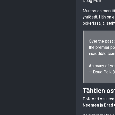
Doug Polk.
Muutos on merkittä
yhtiöstä. Hän on e
pokerissa ja istah
Over the past 
the premier po
incredible tea
As many of yo
— Doug Polk 
Tähtien os
Polk osti osuuten
Neemen
ja
Brad