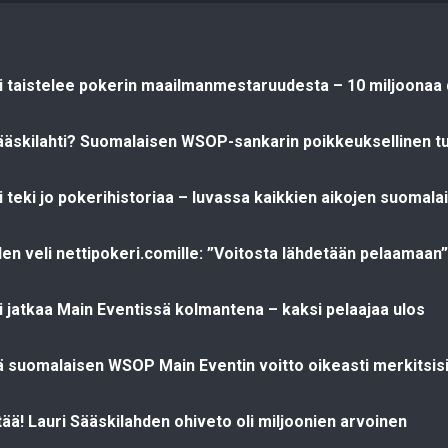
ti taistelee pokerin maailmanmestaruudesta – 10 miljoonaa d
ääskilahti? Suomalaisen WSOP-sankarin poikkeuksellinen t
i teki jo pokerihistoriaa – luvassa kaikkien aikojen suomal
den veli nettipokeri.comille: ”Voitosta lähdetään pelaamaan”
ti jatkaa Main Eventissä kolmantena – kaksi pelaajaa ulos
 suomalaisen WSOP Main Eventin voitto oikeasti merkitsis
ttää! Lauri Sääskilahden ohiveto oli miljoonien arvoinen