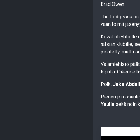
Brad Owen.
The Lodgessa on yl
vaan toimii jäseny
Kevät oli yhtiöll
ratsian klubille, 
pidätetty, mutta om
Valamiehistö päätt
lopulla. Oikeudell
Polk,
Jake Abdal
Pienempiä osuuks
Yaulla
sekä noin k