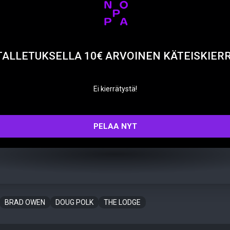
TALLETUKSELLA 10€ ARVOINEN KÄTEISKIER
Ei kierrätystä!
PELAA NYT
BRAD OWEN
DOUG POLK
THE LODGE