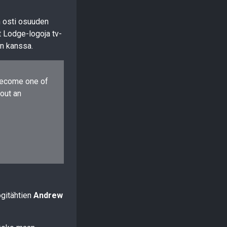
än osti osuuden
t Lodge-logoja tv-
en kanssa.
 become one of
out an
ogitähtien
Andrew