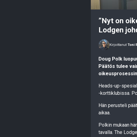
”Nyt on oik
Lodgen joh
Kirjoittanut
Toni 
Doug Polk luopuu
Päätös tulee vain
oikeusprosessin j
Heads-up-spesiali
-korttiklubissa. P
Hän perusteli päät
aikaa.
Polkin mukaan hän 
tavalla. The Lodge