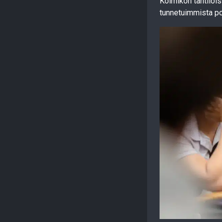
Kolmikon tähtiloi
tunnetuimmista po