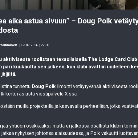
ea aika astua sivuun” – Doug Polk vetäyt
dosta
Rouhiainen
|
03.07.2026 | 22.30
 aktiivisesta roolistaan texasilaisella The Lodge Card Club 
 pari kuukautta sen jälkeen, kun klubi avattiin uudelleen ke
äljiltä.
stina tunnettu
Doug Polk
ilmoitti vetäytyvänsä aktiivisesta ro
olk
kertoi asiasta viestipalvelu X:ssä.
östään muilla projekteilla ja kasvavalla perheellään, jotka vaati
jää yhtiöön osakkaaksi, mutta ei jatkossa osallistu klubin toimin
 jatkaa nykyisen johtonsa alaisuudessa, ja Polk vakuutti luottava