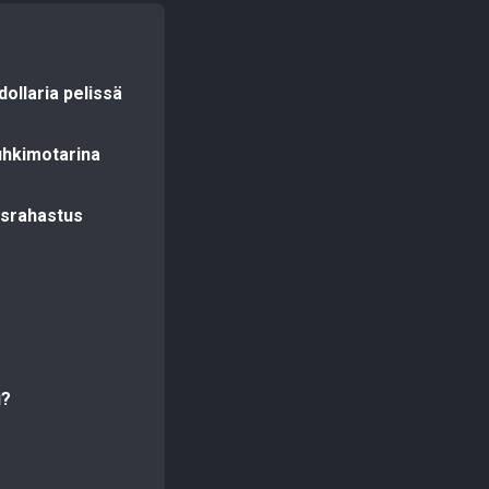
ollaria pelissä
uhkimotarina
aisrahastus
i?