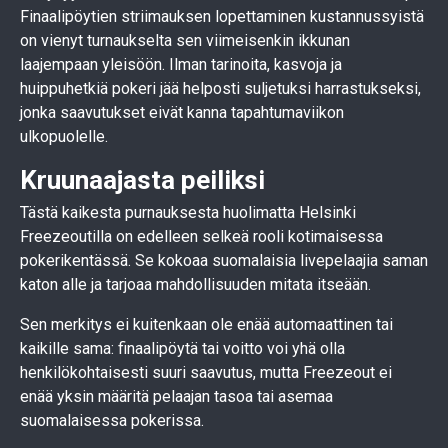
Finaalipöytien striimauksen lopettaminen kustannussyistä
on vienyt turnaukselta sen viimeisenkin ikkunan
laajempaan yleisöön. Ilman tarinoita, kasvoja ja
huippuhetkiä pokeri jää helposti suljetuksi harrastukseksi,
jonka saavutukset eivät kanna tapahtumaviikon
ulkopuolelle.
Kruunaajasta peiliksi
Tästä kaikesta purnauksesta huolimatta Helsinki
Freezeoutilla on edelleen selkeä rooli kotimaisessa
pokerikentässä. Se kokoaa suomalaisia livepelaajia saman
katon alle ja tarjoaa mahdollisuuden mitata itseään.
Sen merkitys ei kuitenkaan ole enää automaattinen tai
kaikille sama: finaalipöytä tai voitto voi yhä olla
henkilökohtaisesti suuri saavutus, mutta Freezeout ei
enää yksin määritä pelaajan tasoa tai asemaa
suomalaisessa pokerissa.