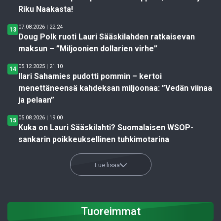
Riku Naakasta!
07.08.2026 | 22.24
13
Doug Polk ruoti Lauri Sääskilahden ratkaisevan
maksun – ”Miljoonien dollarien virhe”
05.12.2025 | 21.10
14
Ilari Sahamies pudotti pommin – kertoi
menettäneensä kahdeksan miljoonaa: ”Vedän viinaa
ja pelaan”
05.08.2026 | 19.00
15
Kuka on Lauri Sääskilahti? Suomalaisen WSOP-
sankarin poikkeuksellinen tuhkimotarina
Lue lisää
Tuoreimmat