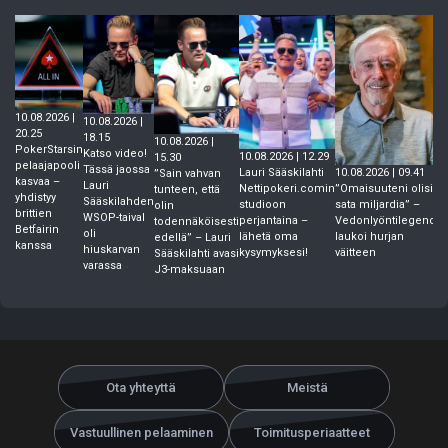
0
|
10.08.2026 |
10.08.2026 |
20.25
18.15
10.08.2026 |
O
PokerStarsin
Katso video!
10.08.2026 | 12.29
15.30
s
pelaajapooli
Tässä jaossa
10.08.2026 | 09.41
Lauri Sääskilahti
”Sain vahvan
p
kasvaa –
Lauri
”Omaisuuteni olisi
Nettipokeri.comin
tunteen, että
t
yhdistyy
Sääskilahden
sata miljardia” –
studioon
olin
r
brittien
WSOP-taival
Vedonlyöntilegenda
perjantaina –
todennäköisesti
j
Betfairin
oli
laukoi hurjan
lähetä oma
edellä” – Lauri
m
kanssa
hiuskarvan
väitteen
kysymyksesi!
Sääskilahti avasi
d
varassa
J3-maksuaan
t
Ota yhteyttä
Meistä
Vastuullinen pelaaminen
Toimitusperiaatteet