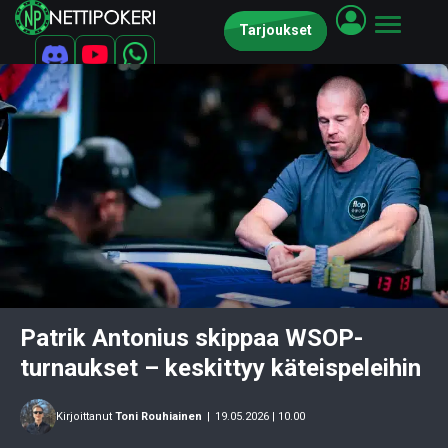
Tarjoukset
Patrik Antonius skippaa WSOP-
turnaukset – keskittyy käteispeleihin
Kirjoittanut
Toni Rouhiainen
|
19.05.2026 | 10.00