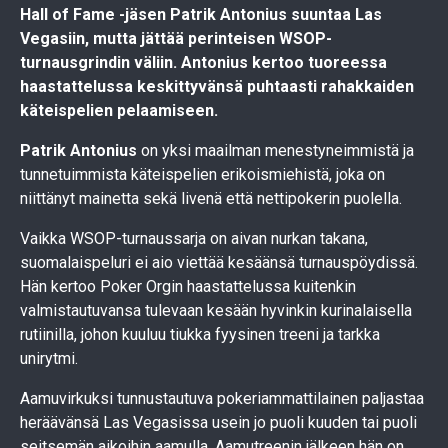
Hall of Fame -jäsen Patrik Antonius suuntaa Las
Vegasiin, mutta jättää perinteisen WSOP-
turnausgrindin väliin. Antonius kertoo tuoreessa
haastattelussa keskittyvänsä puhtaasti rahakkaiden
käteispelien pelaamiseen.
Patrik Antonius
on yksi maailman menestyneimmistä ja
tunnetuimmista käteispelien erikoismiehistä, joka on
niittänyt mainetta sekä livenä että nettipokerin puolella.
Vaikka WSOP-turnaussarja on aivan nurkan takana,
suomalaispeluri ei aio viettää kesäänsä turnauspöydissä.
Hän kertoo Poker Orgin haastattelussa kuitenkin
valmistautuvansa tulevaan kesään hyvinkin kurinalaisella
rutiinilla, johon kuuluu tiukka fyysinen treeni ja tarkka
unirytmi.
Aamuvirkuksi tunnustautuva pokeriammattilainen paljastaa
heräävänsä Las Vegasissa usein jo puoli kuuden tai puoli
seitsemän aikoihin aamulla. Aamutreenin jälkeen hän on