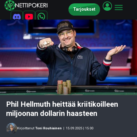
Tarjoukset
Phil Hellmuth heittää kriitikoilleen
miljoonan dollarin haasteen
Kirjoittanut
Toni Rouhiainen
|
15.09.2025 | 15.00