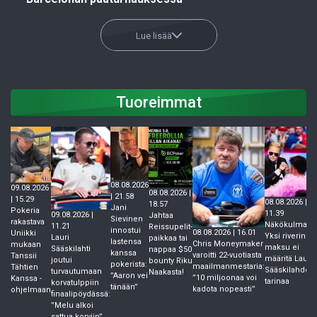
Lue lisää
Tuoreimmat
08.08.2026
09.08.2026
08.08.2026 |
| 21.58
| 15.29
08.08.2026 |
18.57
Jani
Pokeria
11.39
09.08.2026 |
Jahtaa
Sievinen
rakastava
Näkökulma:
11.21
Reissupelit-
innostui
08.08.2026 | 16.01
Uniikki
Yksi riverin
Lauri
paikkaa tai
lastensa
Chris Moneymaker
mukaan
maksu ei
Sääskilahti
nappaa $50
kanssa
varoitti 22-vuotiasta
Tanssii
määritä Lauri
joutui
bounty Riku
pokerista:
maailmanmestaria:
Tähtien
Sääskilahden
turvautumaan
Naakasta!
”Aaron vei
”10 miljoonaa voi
Kanssa -
tarinaa
korvatulppiin
tänään”
kadota nopeasti”
ohjelmaan
finaalipöydässä:
”Melu alkoi
sattua korviin”