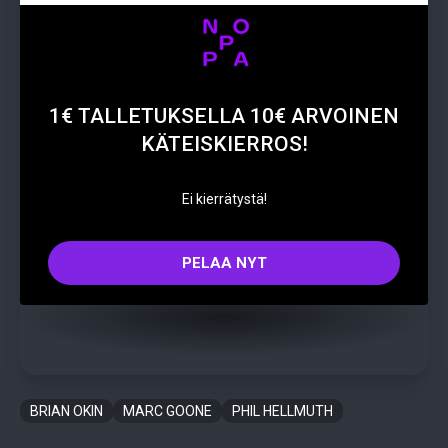
1€ TALLETUKSELLA 10€ ARVOINEN
KÄTEISKIERROS!
Ei kierrätystä!
PELAA NYT
BRIAN OKIN
MARC GOONE
PHIL HELLMUTH