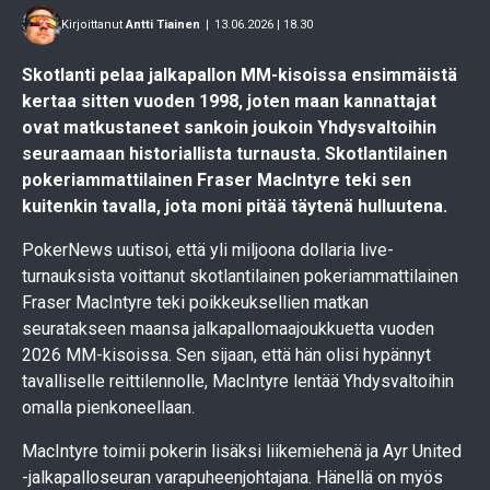
Kirjoittanut
Antti Tiainen
|
13.06.2026 | 18.30
Skotlanti pelaa jalkapallon MM-kisoissa ensimmäistä
kertaa sitten vuoden 1998, joten maan kannattajat
ovat matkustaneet sankoin joukoin Yhdysvaltoihin
seuraamaan historiallista turnausta. Skotlantilainen
pokeriammattilainen Fraser MacIntyre teki sen
kuitenkin tavalla, jota moni pitää täytenä hulluutena.
PokerNews uutisoi, että yli miljoona dollaria live-
turnauksista voittanut skotlantilainen pokeriammattilainen
Fraser MacIntyre teki poikkeuksellien matkan
seuratakseen maansa jalkapallomaajoukkuetta vuoden
2026 MM-kisoissa. Sen sijaan, että hän olisi hypännyt
tavalliselle reittilennolle, MacIntyre lentää Yhdysvaltoihin
omalla pienkoneellaan.
MacIntyre toimii pokerin lisäksi liikemiehenä ja Ayr United
-jalkapalloseuran varapuheenjohtajana. Hänellä on myös