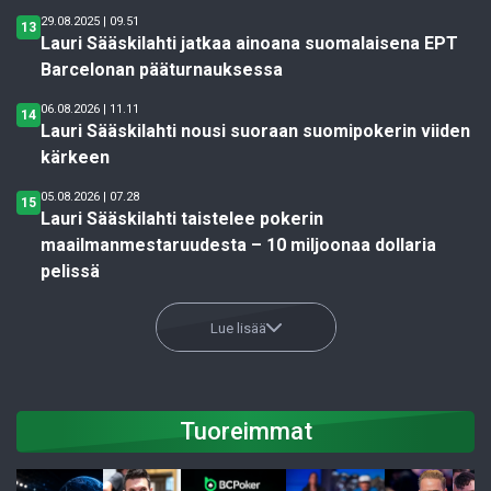
29.08.2025 | 09.51
13
Lauri Sääskilahti jatkaa ainoana suomalaisena EPT
Barcelonan pääturnauksessa
06.08.2026 | 11.11
14
Lauri Sääskilahti nousi suoraan suomipokerin viiden
kärkeen
05.08.2026 | 07.28
15
Lauri Sääskilahti taistelee pokerin
maailmanmestaruudesta – 10 miljoonaa dollaria
pelissä
Lue lisää
Tuoreimmat