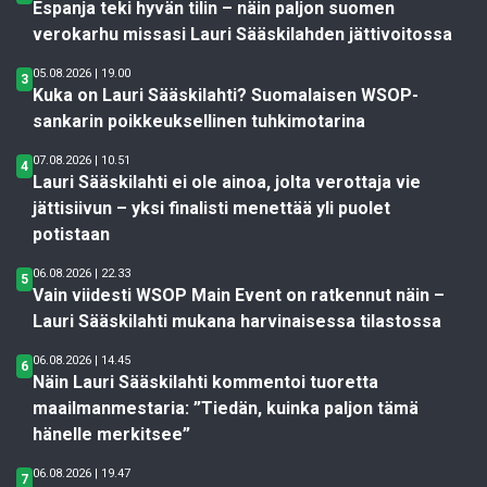
Espanja teki hyvän tilin – näin paljon suomen
verokarhu missasi Lauri Sääskilahden jättivoitossa
05.08.2026 | 19.00
3
Kuka on Lauri Sääskilahti? Suomalaisen WSOP-
sankarin poikkeuksellinen tuhkimotarina
07.08.2026 | 10.51
4
Lauri Sääskilahti ei ole ainoa, jolta verottaja vie
jättisiivun – yksi finalisti menettää yli puolet
potistaan
06.08.2026 | 22.33
5
Vain viidesti WSOP Main Event on ratkennut näin –
Lauri Sääskilahti mukana harvinaisessa tilastossa
06.08.2026 | 14.45
6
Näin Lauri Sääskilahti kommentoi tuoretta
maailmanmestaria: ”Tiedän, kuinka paljon tämä
hänelle merkitsee”
06.08.2026 | 19.47
7