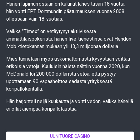
Hänen läpimurrostaan on kulunut lähes tasan 18 vuotta;
hän voitti EPT Dortmundin pääturnauksen vuonna 2008
ollessaan vain 18-vuotias.
Vaikka ”Timex” on vetäytynyt aktiivisesta
ammattilaispokerista, hänen live-tienestinsä ovat Hendon
Mob -tietokannan mukaan yli 13,3 miljoonaa dollaria.
Mies tunnetaan myös uskomattomasta kyvystään voittaa
erikoisia vetoja. Kuuluisin näistä nähtiin vuonna 2020, kun
McDonald löi 200 000 dollarista vetoa, että pystyy
upottamaan 90 vapaaheittoa sadasta yrityksestä
koripallokentällä.
Hän harjoitteli neljä kuukautta ja voitti vedon, vaikka hänellä
ei ollut aiempaa koripallotaustaa.
UUNITUORE CASINO