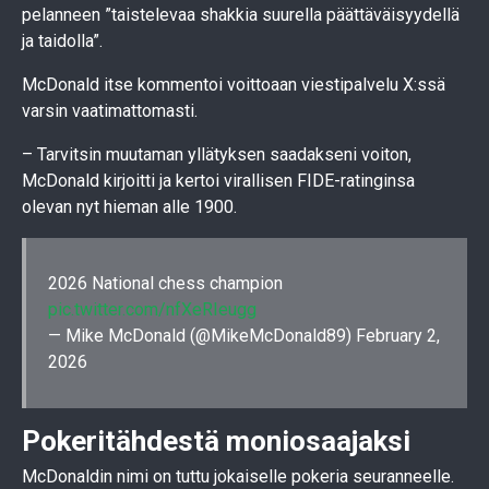
pelanneen ”taistelevaa shakkia suurella päättäväisyydellä
ja taidolla”.
McDonald itse kommentoi voittoaan viestipalvelu X:ssä
varsin vaatimattomasti.
– Tarvitsin muutaman yllätyksen saadakseni voiton,
McDonald kirjoitti ja kertoi virallisen FIDE-ratinginsa
olevan nyt hieman alle 1900.
2026 National chess champion
pic.twitter.com/nfXeRIeugg
— Mike McDonald (@MikeMcDonald89)
February 2,
2026
Pokeritähdestä moniosaajaksi
McDonaldin nimi on tuttu jokaiselle pokeria seuranneelle.