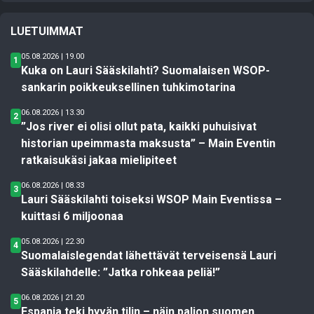
LUETUIMMAT
05.08.2026 | 19.00
1
Kuka on Lauri Sääskilahti? Suomalaisen WSOP-
sankarin poikkeuksellinen tuhkimotarina
06.08.2026 | 13.30
2
”Jos river ei olisi ollut pata, kaikki puhuisivat
historian upeimmasta maksusta” – Main Eventin
ratkaisukäsi jakaa mielipiteet
06.08.2026 | 08.33
3
Lauri Sääskilahti toiseksi WSOP Main Eventissa –
kuittasi 6 miljoonaa
05.08.2026 | 22.30
4
Suomalaislegendat lähettävät terveisensä Lauri
Sääskilahdelle: ”Jatka rohkeaa peliä!”
06.08.2026 | 21.20
5
Espanja teki hyvän tilin – näin paljon suomen