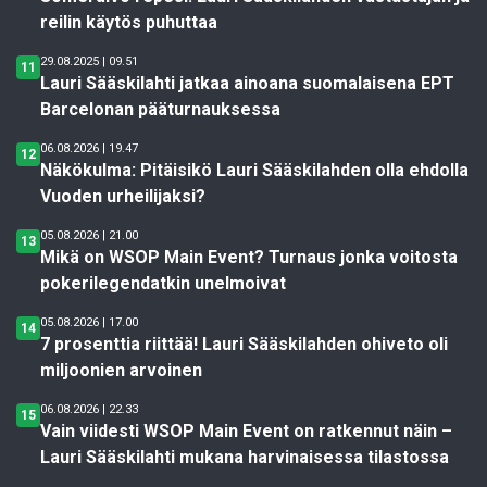
reilin käytös puhuttaa
29.08.2025 | 09.51
11
Lauri Sääskilahti jatkaa ainoana suomalaisena EPT
Barcelonan pääturnauksessa
06.08.2026 | 19.47
12
Näkökulma: Pitäisikö Lauri Sääskilahden olla ehdolla
Vuoden urheilijaksi?
05.08.2026 | 21.00
13
Mikä on WSOP Main Event? Turnaus jonka voitosta
pokerilegendatkin unelmoivat
05.08.2026 | 17.00
14
7 prosenttia riittää! Lauri Sääskilahden ohiveto oli
miljoonien arvoinen
06.08.2026 | 22.33
15
Vain viidesti WSOP Main Event on ratkennut näin –
Lauri Sääskilahti mukana harvinaisessa tilastossa