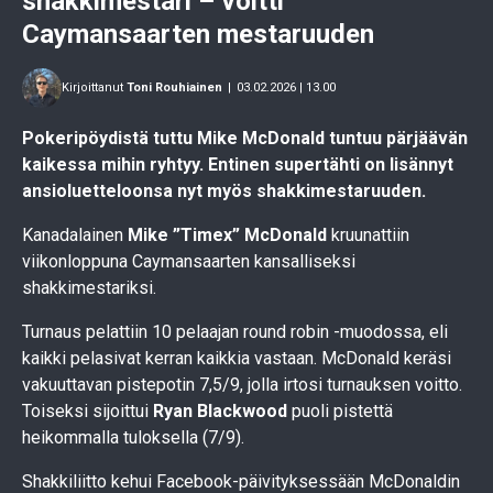
shakkimestari – voitti
Caymansaarten mestaruuden
Kirjoittanut
Toni Rouhiainen
|
03.02.2026 | 13.00
Pokeripöydistä tuttu Mike McDonald tuntuu pärjäävän
kaikessa mihin ryhtyy. Entinen supertähti on lisännyt
ansioluetteloonsa nyt myös shakkimestaruuden.
Kanadalainen
Mike ”Timex” McDonald
kruunattiin
viikonloppuna Caymansaarten kansalliseksi
shakkimestariksi.
Turnaus pelattiin 10 pelaajan round robin -muodossa, eli
kaikki pelasivat kerran kaikkia vastaan. McDonald keräsi
vakuuttavan pistepotin 7,5/9, jolla irtosi turnauksen voitto.
Toiseksi sijoittui
Ryan Blackwood
puoli pistettä
heikommalla tuloksella (7/9).
Shakkiliitto kehui Facebook-päivityksessään McDonaldin