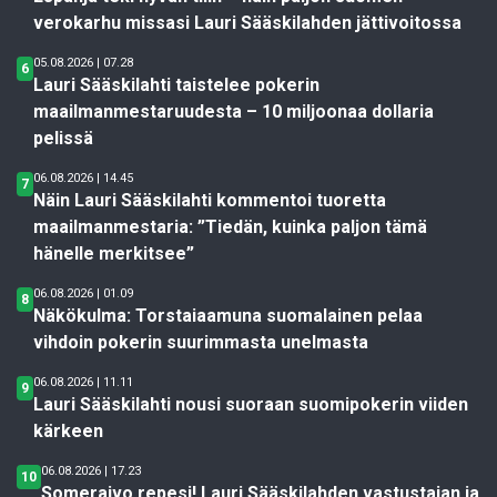
verokarhu missasi Lauri Sääskilahden jättivoitossa
05.08.2026 | 07.28
6
Lauri Sääskilahti taistelee pokerin
maailmanmestaruudesta – 10 miljoonaa dollaria
pelissä
06.08.2026 | 14.45
7
Näin Lauri Sääskilahti kommentoi tuoretta
maailmanmestaria: ”Tiedän, kuinka paljon tämä
hänelle merkitsee”
06.08.2026 | 01.09
8
Näkökulma: Torstaiaamuna suomalainen pelaa
vihdoin pokerin suurimmasta unelmasta
06.08.2026 | 11.11
9
Lauri Sääskilahti nousi suoraan suomipokerin viiden
kärkeen
06.08.2026 | 17.23
10
Someraivo repesi! Lauri Sääskilahden vastustajan ja