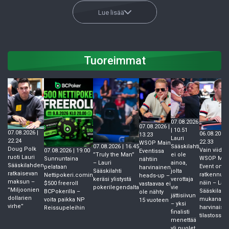
Lue lisää
Tuoreimmat
07.08.2026
07.08.2026 |
| 10.51
07.08.2026 |
06.08.2026 
13.23
Lauri
22.24
22.33
WSOP Main
07.08.2026 | 16.45
Sääskilahti
Doug Polk
Vain viides
07.08.2026 | 19.00
Eventissa
”Truly the Man”
ei ole
ruoti Lauri
WSOP Mai
Sunnuntaina
nähtiin
– Lauri
ainoa,
Sääskilahden
Event on
pelataan
harvinainen
Sääskilahti
jolta
ratkaisevan
ratkennut
Nettipokeri.comin
heads-up –
keräsi ylistystä
verottaja
maksun –
näin – Laur
$500 freeroll
vastaavaa ei
pokerilegendalta
vie
”Miljoonien
Sääskilahti
BCPokerilla –
ole nähty
jättisiivun
dollarien
mukana
voita paikka NP
15 vuoteen
– yksi
virhe”
harvinaise
Reissupeleihin
finalisti
tilastossa
menettää
yli puolet