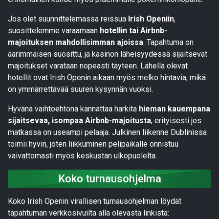
Jos olet suunnittelemassa reissua
Irish Openiin
,
suosittelemme varaamaan
hotellin tai Airbnb-
majoituksen mahdollisimman ajoissa
. Tapahtuma on
äärimmäisen suosittu, ja kasinon läheisyydessä sijaitsevat
majoitukset varataan nopeasti täyteen. Lähellä olevat
hotellit ovat Irish Openin aikaan myös melko hintavia, mikä
on ymmärrettävää suuren kysynnän vuoksi.
Hyvänä vaihtoehtona kannattaa harkita
hieman kauempana
sijaitsevaa, isompaa Airbnb-majoitusta
, erityisesti jos
matkassa on useampi pelaaja. Julkinen liikenne Dublinissa
toimii hyvin, joten liikkuminen pelipaikalle onnistuu
vaivattomasti myös keskustan ulkopuolelta.
Koko turnausohjelma
Koko Irish Openin virallisen turnausohjelman löydät
tapahtuman verkkosivuilta alla olevasta linkistä: