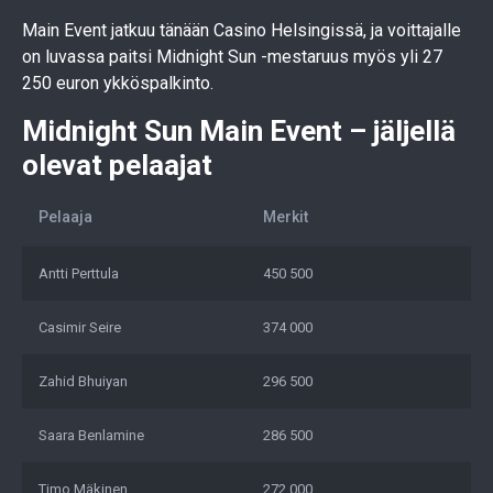
Main Event jatkuu tänään Casino Helsingissä, ja voittajalle
on luvassa paitsi Midnight Sun -mestaruus myös yli 27
250 euron ykköspalkinto.
Midnight Sun Main Event – jäljellä
olevat pelaajat
Pelaaja
Merkit
Antti Perttula
450 500
Casimir Seire
374 000
Zahid Bhuiyan
296 500
Saara Benlamine
286 500
Timo Mäkinen
272 000