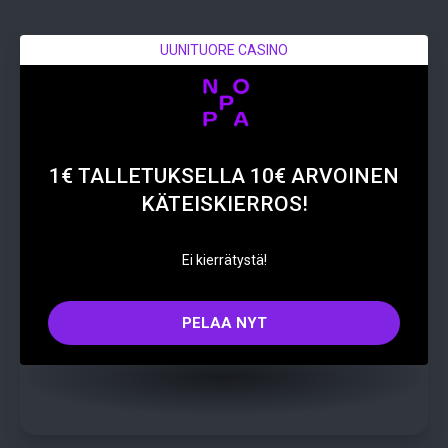
UUNITUORE CASINO
1€ TALLETUKSELLA 10€ ARVOINEN
KÄTEISKIERROS!
Ei kierrätystä!
PELAA NYT