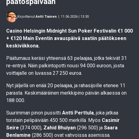
päätöspäivään
Kirjoittanut
Antti Tiainen
|
11.06.2026 | 13.30
Casino Helsingin Midnight Sun Poker Festivalin €1 000
+ €120 Main Eventin avauspäivä
saatiin päätökseen
keskiviikkona.
Pääturnaus keräsi yhteensä 63 pelaajaa, jotka tekivät 31
re-entryä. Näin palkintopotti nousi 94 000 euroon, josta
voittajalle on luvassa 27 250 euroa.
Nyt jäljellä on enää 20 pelaajaa, ja rahasijoille etenee 11
parasta. Keskimääräinen merkkipino päivän alkaessa on
188 000.
Suurimman pinon pussitti
Antti Perttula
, joka jatkaa
torstain pelipäivään 450 500 merkillä. Myös
Casimir
Seire
(374 000),
Zahid Bhuiyan
(296 500) ja
Saara
Benlamine
(286 500) ovat vahvoissa asemissa.