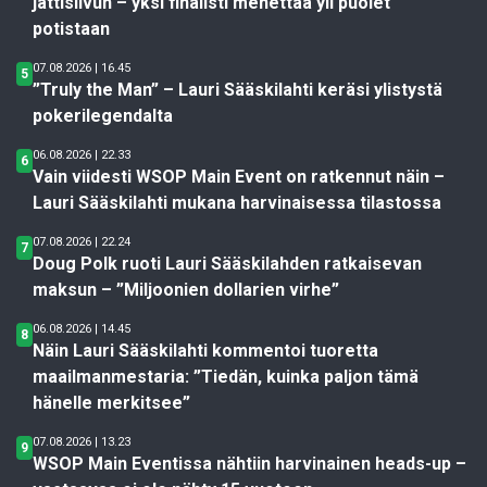
jättisiivun – yksi finalisti menettää yli puolet
potistaan
07.08.2026 | 16.45
5
”Truly the Man” – Lauri Sääskilahti keräsi ylistystä
pokerilegendalta
06.08.2026 | 22.33
6
Vain viidesti WSOP Main Event on ratkennut näin –
Lauri Sääskilahti mukana harvinaisessa tilastossa
07.08.2026 | 22.24
7
Doug Polk ruoti Lauri Sääskilahden ratkaisevan
maksun – ”Miljoonien dollarien virhe”
06.08.2026 | 14.45
8
Näin Lauri Sääskilahti kommentoi tuoretta
maailmanmestaria: ”Tiedän, kuinka paljon tämä
hänelle merkitsee”
07.08.2026 | 13.23
9
WSOP Main Eventissa nähtiin harvinainen heads-up –