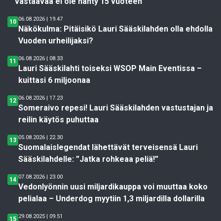
vastaavaa ei ole nähty 15 vuoteen
06.08.2026 | 19.47
10
Näkökulma: Pitäisikö Lauri Sääskilahden olla ehdolla
Vuoden urheilijaksi?
06.08.2026 | 08.33
11
Lauri Sääskilahti toiseksi WSOP Main Eventissa –
kuittasi 6 miljoonaa
06.08.2026 | 17.23
12
Someraivo repesi! Lauri Sääskilahden vastustajan ja
reilin käytös puhuttaa
05.08.2026 | 22.30
13
Suomalaislegendat lähettävät terveisensä Lauri
Sääskilahdelle: ”Jatka rohkeaa peliä!”
07.08.2026 | 23.00
14
Vedonlyönnin uusi miljardikauppa voi muuttaa koko
pelialaa – Underdog myytiin 1,3 miljardilla dollarilla
29.08.2025 | 09.51
15