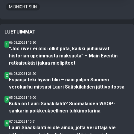
MIDNIGHT SUN
LUETUIMMAT
06.08.2026 | 13.30
1
”Jos river ei olisi ollut pata, kaikki puhuisivat
historian upeimmasta maksusta” – Main Eventin
ratkaisukäsi jakaa mielipiteet
06.08.2026 | 21.20
2
Espanja teki hyvän tilin – näin paljon Suomen
verokarhu missasi Lauri Sääskilahden jättivoitossa
05.08.2026 | 19.00
3
Kuka on Lauri Sääskilahti? Suomalaisen WSOP-
sankarin poikkeuksellinen tuhkimotarina
07.08.2026 | 10.51
4
Lauri Sääskilahti ei ole ainoa, jolta verottaja vie