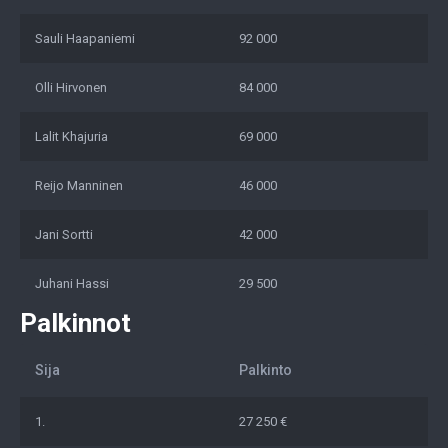
Sauli Haapaniemi
92 000
Olli Hirvonen
84 000
Lalit Khajuria
69 000
Reijo Manninen
46 000
Jani Sortti
42 000
Juhani Hassi
29 500
Palkinnot
Sija
Palkinto
1.
27 250 €