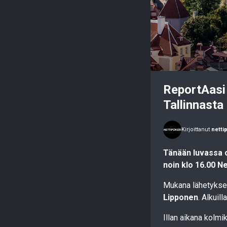
ReportAasi
Tallinnasta
Kirjoittanut
netti
Tänään luvassa o
noin klo 16.00 N
Mukana lähetyks
Lipponen
. Alkuil
Illan aikana kolmi