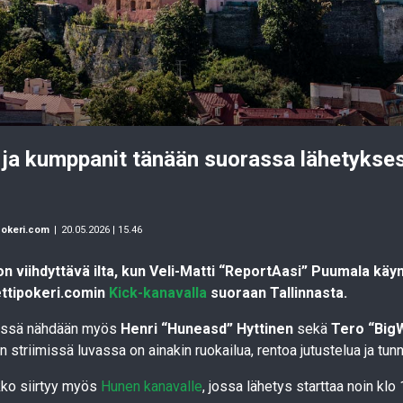
 ja kumppanit tänään suorassa lähetykse
pokeri.com
|
20.05.2026 | 15.46
n viihdyttävä ilta, kun Veli-Matti “ReportAasi” Puumala käyn
ettipokeri.comin
Kick-kanavalla
suoraan Tallinnasta.
essä nähdään myös
Henri “Huneasd” Hyttinen
sekä
Tero “Big
lan striimissä luvassa on ainakin ruokailua, rentoa jutustelua ja tun
kko siirtyy myös
Hunen kanavalle
, jossa lähetys starttaa noin klo