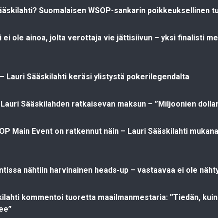
ääskilahti? Suomalaisen WSOP-sankarin poikkeuksellinen t
 ei ole ainoa, jolta verottaja vie jättisiivun – yksi finalisti m
– Lauri Sääskilahti keräsi ylistystä pokerilegendalta
 Lauri Sääskilahden ratkaisevan maksun – ”Miljoonien dollar
SOP Main Event on ratkennut näin – Lauri Sääskilahti mukan
issa nähtiin harvinainen heads-up – vastaavaa ei ole näht
kilahti kommentoi tuoretta maailmanmestaria: ”Tiedän, kuin
ee”