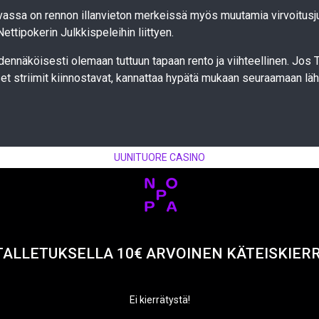
luvassa on rennon illanvieton merkeissä myös muutamia virvoitus
Nettipokerin Julkkispeleihin liittyen.
ennäköisesti olemaan tuttuun tapaan rento ja viihteellinen. Jos 
set striimit kiinnostavat, kannattaa hypätä mukaan seuraamaan lä
UUNITUORE CASINO
TALLETUKSELLA 10€ ARVOINEN KÄTEISKIER
Ei kierrätystä!