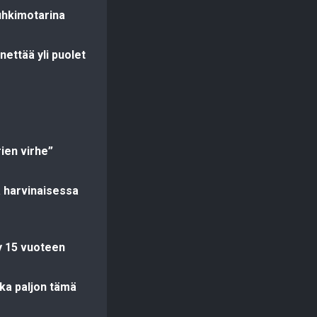
uhkimotarina
enettää yli puolet
ien virhe”
a harvinaisessa
y 15 vuoteen
ka paljon tämä