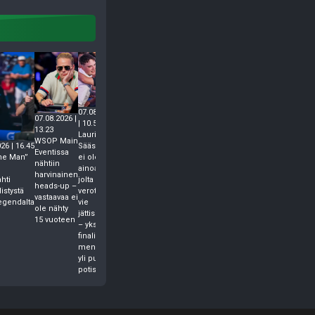
07.08.2026
07.08.2026 |
| 10.51
13.23
Lauri
WSOP Main
26 | 16.45
Sääskilahti
Eventissa
the Man”
ei ole
nähtiin
ainoa,
harvinainen
hti
jolta
heads-up –
listystä
verottaja
vastaavaa ei
egendalta
vie
ole nähty
jättisiivun
15 vuoteen
– yksi
finalisti
menettää
yli puolet
potistaan