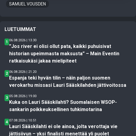
SAMUEL VOUSDEN
LUETUIMMAT
06.08.2026 | 13.30
1
”Jos river ei olisi ollut pata, kaikki puhuisivat
historian upeimmasta maksusta” – Main Eventin
ratkaisukäsi jakaa mielipiteet
06.08.2026 | 21.20
2
Espanja teki hyvän tilin – näin paljon suomen
verokarhu missasi Lauri Sääskilahden jättivoitossa
05.08.2026 | 19.00
3
Kuka on Lauri Sääskilahti? Suomalaisen WSOP-
sankarin poikkeuksellinen tuhkimotarina
07.08.2026 | 10.51
4
Lauri Sääskilahti ei ole ainoa, jolta verottaja vie
jättisiivun – yksi finalisti menettää yli puolet