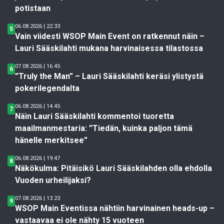
potistaan
06.08.2026 | 22.33
5
Vain viidesti WSOP Main Event on ratkennut näin –
Lauri Sääskilahti mukana harvinaisessa tilastossa
07.08.2026 | 16.45
6
”Truly the Man” – Lauri Sääskilahti keräsi ylistystä
pokerilegendalta
06.08.2026 | 14.45
7
Näin Lauri Sääskilahti kommentoi tuoretta
maailmanmestaria: ”Tiedän, kuinka paljon tämä
hänelle merkitsee”
06.08.2026 | 19.47
8
Näkökulma: Pitäisikö Lauri Sääskilahden olla ehdolla
Vuoden urheilijaksi?
07.08.2026 | 13.23
9
WSOP Main Eventissa nähtiin harvinainen heads-up –
vastaavaa ei ole nähty 15 vuoteen