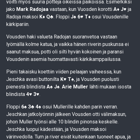
voitti myös suuria potteja oikeissa paikoissa. Esimerkiksi
jako
Mark Radojaa
vastaan, kun Vuosden korotti
A♦ J♥
ja
Radoja maksoi
K♦ Q♣
. Floppi
J♠ 6♥ T♦
osui Vousdenille
kärkipariin.
Vousden haki valueta Radojan suoranvetoa vastaan
lyömällä kolme katua, ja vaikka hänen riverin puskunsa ei
saanut maksua, potti oli silti hyvän kokoinen ja paransi
Vousdenin asemia huomattavasti kärkikamppailussa.
Pieni takaisku koettiin viiden pelaajan vaiheessa, kun
Jeschka avasi buttonilta
K♥ T♠
, ja Vousden puolusti
pienestä blindista
A♠ J♠
.
Arie Muller
lähti mukaan isosta
blindista
4♥ 3♥
.
Floppi
6♠ 3♣ 4♠
osui Mullerille kahden parin verran.
Jeschkan jatkolyönnin jälkeen Vousden otti välimaksun,
johon Muller työnsi alle 10 blindin pinonsa keskelle.
Jeschka luopui kädestään, ja Vousden maksoi
värinvedolla. Turn ja river eivät kuitenkaan tuoneet apua, ja