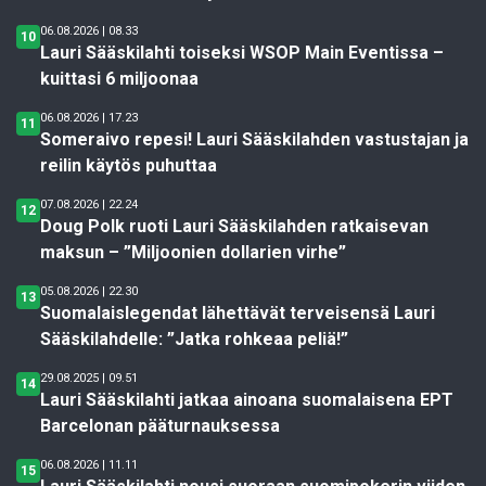
06.08.2026 | 08.33
10
Lauri Sääskilahti toiseksi WSOP Main Eventissa –
kuittasi 6 miljoonaa
06.08.2026 | 17.23
11
Someraivo repesi! Lauri Sääskilahden vastustajan ja
reilin käytös puhuttaa
07.08.2026 | 22.24
12
Doug Polk ruoti Lauri Sääskilahden ratkaisevan
maksun – ”Miljoonien dollarien virhe”
05.08.2026 | 22.30
13
Suomalaislegendat lähettävät terveisensä Lauri
Sääskilahdelle: ”Jatka rohkeaa peliä!”
29.08.2025 | 09.51
14
Lauri Sääskilahti jatkaa ainoana suomalaisena EPT
Barcelonan pääturnauksessa
06.08.2026 | 11.11
15