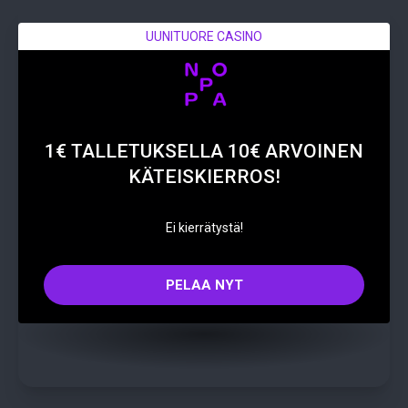
UUNITUORE CASINO
1€ TALLETUKSELLA 10€ ARVOINEN
KÄTEISKIERROS!
Ei kierrätystä!
PELAA NYT