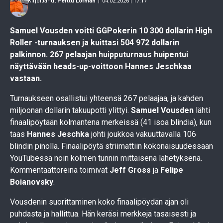
Kirjoittanut
Perttu Lofman
|
04.02.2026 | 17.17
Samuel Vousden voitti GGPokerin 10 300 dollarin High
Roller -turnauksen ja kuittasi 504 972 dollarin
palkinnon. 267 pelaajan huipputurnaus huipentui
näyttävään heads-up-voittoon Hannes Jeschkaa
vastaan.
Turnaukseen osallistui yhteensä 267 pelaajaa, ja kahden
miljoonan dollarin takuupotti ylittyi.
Samuel Vousden
lähti
finaalipöytään kolmantena merkeissä (41 isoa blindia), kun
taas
Hannes Jeschka
johti joukkoa vakuuttavalla 106
blindin pinolla. Finaalipöytä striimattiin kokonaisuudessaan
YouTubessa noin kolmen tunnin mittaisena lähetyksenä.
Kommentaattoreina toimivat
Jeff Gross
ja
Felipe
Boianovsky
.
Vousdenin suorittaminen koko finaalipöydän ajan oli
puhdasta ja hallittua. Hän keräsi merkkejä tasaisesti ja