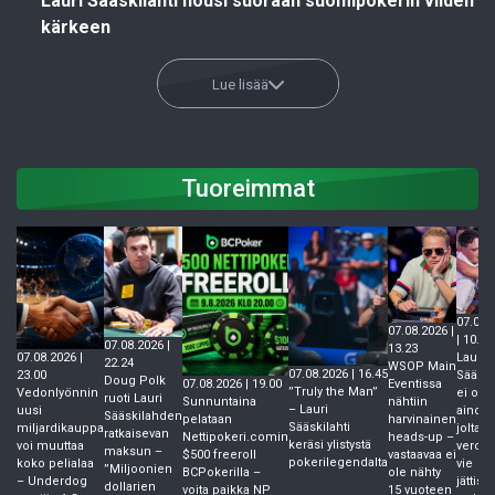
Lauri Sääskilahti nousi suoraan suomipokerin viiden
kärkeen
Lue lisää
Tuoreimmat
07.08.
07.08.2026 |
| 10.51
07.08.2026 |
13.23
Lauri
07.08.2026 |
22.24
WSOP Main
07.08.2026 | 16.45
Sääski
23.00
Doug Polk
07.08.2026 | 19.00
Eventissa
”Truly the Man”
ei ole
Vedonlyönnin
ruoti Lauri
Sunnuntaina
nähtiin
– Lauri
ainoa,
uusi
Sääskilahden
pelataan
harvinainen
Sääskilahti
jolta
miljardikauppa
ratkaisevan
Nettipokeri.comin
heads-up –
keräsi ylistystä
verotta
voi muuttaa
maksun –
$500 freeroll
vastaavaa ei
pokerilegendalta
vie
koko pelialaa
”Miljoonien
BCPokerilla –
ole nähty
jättisi
– Underdog
dollarien
voita paikka NP
15 vuoteen