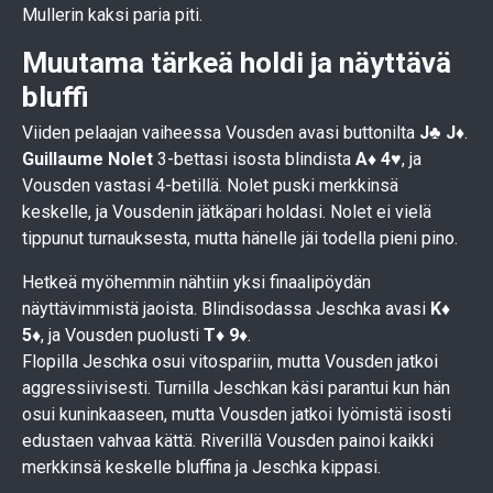
Mullerin kaksi paria piti.
Muutama tärkeä holdi ja näyttävä
bluffi
Viiden pelaajan vaiheessa Vousden avasi buttonilta
J♣ J♦
.
Guillaume Nolet
3-bettasi isosta blindista
A♦ 4♥
, ja
Vousden vastasi 4-betillä. Nolet puski merkkinsä
keskelle, ja Vousdenin jätkäpari holdasi. Nolet ei vielä
tippunut turnauksesta, mutta hänelle jäi todella pieni pino.
Hetkeä myöhemmin nähtiin yksi finaalipöydän
näyttävimmistä jaoista. Blindisodassa Jeschka avasi
K♦
5♦
, ja Vousden puolusti
T♦ 9♦
.
Flopilla Jeschka osui vitospariin, mutta Vousden jatkoi
aggressiivisesti. Turnilla Jeschkan käsi parantui kun hän
osui kuninkaaseen, mutta Vousden jatkoi lyömistä isosti
edustaen vahvaa kättä. Riverillä Vousden painoi kaikki
merkkinsä keskelle bluffina ja Jeschka kippasi.