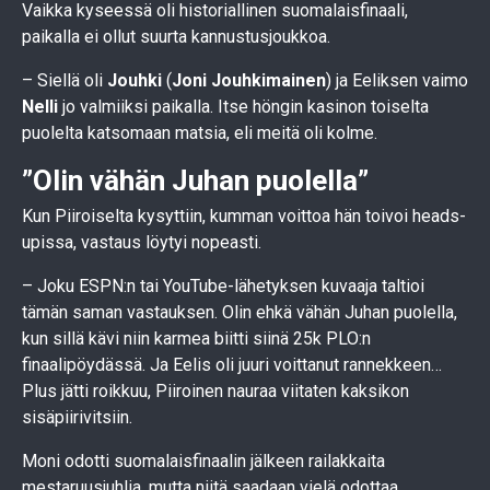
Vaikka kyseessä oli historiallinen suomalaisfinaali,
paikalla ei ollut suurta kannustusjoukkoa.
– Siellä oli
Jouhki
(
Joni Jouhkimainen
) ja Eeliksen vaimo
Nelli
jo valmiiksi paikalla. Itse höngin kasinon toiselta
puolelta katsomaan matsia, eli meitä oli kolme.
”Olin vähän Juhan puolella”
Kun Piiroiselta kysyttiin, kumman voittoa hän toivoi heads-
upissa, vastaus löytyi nopeasti.
– Joku ESPN:n tai YouTube-lähetyksen kuvaaja taltioi
tämän saman vastauksen. Olin ehkä vähän Juhan puolella,
kun sillä kävi niin karmea biitti siinä 25k PLO:n
finaalipöydässä. Ja Eelis oli juuri voittanut rannekkeen…
Plus jätti roikkuu, Piiroinen nauraa viitaten kaksikon
sisäpiirivitsiin.
Moni odotti suomalaisfinaalin jälkeen railakkaita
mestaruusjuhlia, mutta niitä saadaan vielä odottaa.