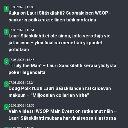
05.08.2026 | 19.00
3
Kuka on Lauri Sääskilahti? Suomalaisen WSOP-
sankarin poikkeuksellinen tuhkimotarina
07.08.2026 | 10.51
4
Lauri Sääskilahti ei ole ainoa, jolta verottaja vie
jättisiivun – yksi finalisti menettää yli puolet
potistaan
07.08.2026 | 16.45
5
”Truly the Man” – Lauri Sääskilahti keräsi ylistystä
pokerilegendalta
07.08.2026 | 22.24
6
Doug Polk ruoti Lauri Sääskilahden ratkaisevan
maksun – ”Miljoonien dollarien virhe”
06.08.2026 | 22.33
7
Vain viidesti WSOP Main Event on ratkennut näin –
Lauri Sääskilahti mukana harvinaisessa tilastossa