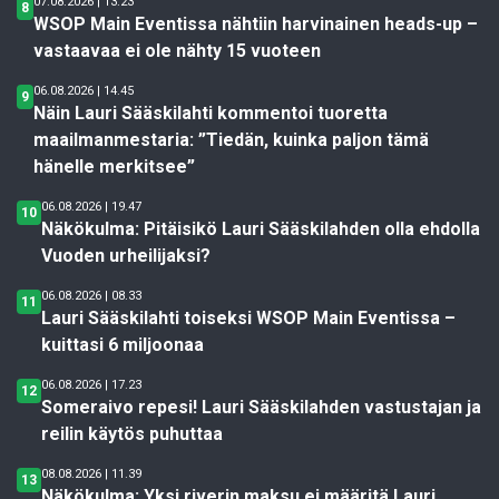
07.08.2026 | 13.23
8
WSOP Main Eventissa nähtiin harvinainen heads-up –
vastaavaa ei ole nähty 15 vuoteen
06.08.2026 | 14.45
9
Näin Lauri Sääskilahti kommentoi tuoretta
maailmanmestaria: ”Tiedän, kuinka paljon tämä
hänelle merkitsee”
06.08.2026 | 19.47
10
Näkökulma: Pitäisikö Lauri Sääskilahden olla ehdolla
Vuoden urheilijaksi?
06.08.2026 | 08.33
11
Lauri Sääskilahti toiseksi WSOP Main Eventissa –
kuittasi 6 miljoonaa
06.08.2026 | 17.23
12
Someraivo repesi! Lauri Sääskilahden vastustajan ja
reilin käytös puhuttaa
08.08.2026 | 11.39
13
Näkökulma: Yksi riverin maksu ei määritä Lauri