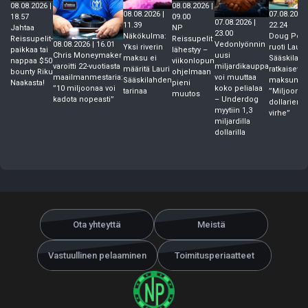
08.08.2026 |
08.08.2026 |
08.08.2026 |
07.08.2026 
18.57
09.00
07.08.2026 |
11.39
22.24
Jahtaa
NP
23.00
Näkökulma:
Doug Polk
Reissupelit-
Reissupelit
Vedonlyönnin
08.08.2026 | 16.01
Yksi riverin
ruoti Lauri
paikkaa tai
lähestyy –
uusi
Chris Moneymaker
maksu ei
Sääskilah
nappaa $50
viikonlopun
miljardikauppa
varoitti 22-vuotiasta
määritä Lauri
ratkaiseva
bounty Riku
ohjelmaan
voi muuttaa
maailmanmestaria:
Sääskilahden
maksun –
Naakasta!
pieni
koko pelialaa
”10 miljoonaa voi
tarinaa
”Miljoonie
muutos
– Underdog
kadota nopeasti”
dollarien
myytiin 1,3
virhe”
miljardilla
dollarilla
Ota yhteyttä
Meistä
Vastuullinen pelaaminen
Toimitusperiaatteet