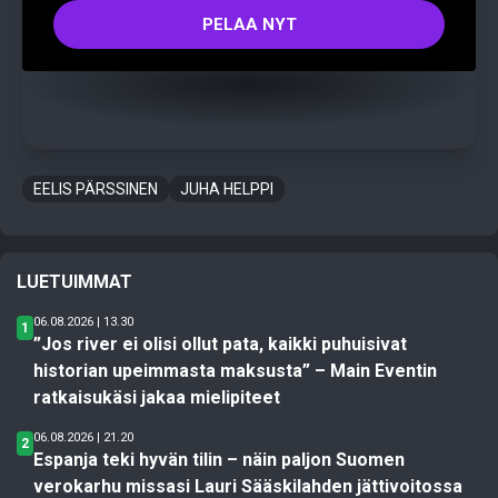
PELAA NYT
EELIS PÄRSSINEN
JUHA HELPPI
LUETUIMMAT
06.08.2026 | 13.30
1
”Jos river ei olisi ollut pata, kaikki puhuisivat
historian upeimmasta maksusta” – Main Eventin
ratkaisukäsi jakaa mielipiteet
06.08.2026 | 21.20
2
Espanja teki hyvän tilin – näin paljon Suomen
verokarhu missasi Lauri Sääskilahden jättivoitossa