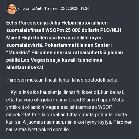
Kirjoittanut
Antti Tiainen
|
26.06.2026 | 19.24
Eelis Pärssisen ja Juha Helpin historiallinen
suomalaisfinaali WSOP:n 25 000 dollarin PLO/NLH
Mixed High Rollerissa keräsi reilille myös
suomalaisväriä. Pokeriammattilainen Santeri
”Munkkis” Piiroinen seurasi ratkaisuhetkiä paikan
päällä Las Vegasissa ja kuvaili tunnelmaa
ainutlaatuiseksi.
Piiroisen mukaan finaali tuntui lähes epätodelliselta.
– Kyl siinä aika hauskat ja jännät fiilikset oli, kun kelasi,
että tää vois olla joku Fennia Grand Slamin huppi. Mutta
yhtäkkiä ollaankin Vegasissa jahtaamassa WSOP-
ranneketta! Itsellä oli vähän tilttiä omista peleistä, mutta
kun sai A-juomaa naamaan, niin alkoi hymy löytyä, Piiroinen
naurahtaa Nettipokeri.comille.