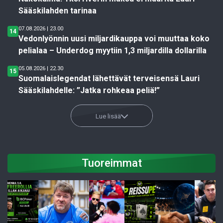
Sääskilahden tarinaa
07.08.2026 | 23.00
14
Vedonlyönnin uusi miljardikauppa voi muuttaa koko
pelialaa – Underdog myytiin 1,3 miljardilla dollarilla
05.08.2026 | 22.30
15
Suomalaislegendat lähettävät terveisensä Lauri
Sääskilahdelle: ”Jatka rohkeaa peliä!”
Lue lisää
Tuoreimmat