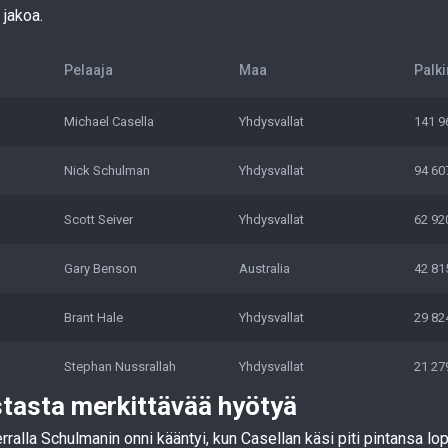
 jakoa.
Pelaaja
Maa
Palk
Michael Casella
Yhdysvallat
141 9
Nick Schulman
Yhdysvallat
94 60
Scott Seiver
Yhdysvallat
62 92
Gary Benson
Australia
42 81
Brant Hale
Yhdysvallat
29 82
Stephan Nussrallah
Yhdysvallat
21 27
tasta merkittävää hyötyä
ralla Schulmanin onni kääntyi, kun Casellan käsi piti pintansa l