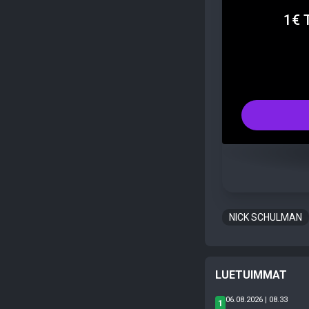
1€ 
NICK SCHULMAN
LUETUIMMAT
06.08.2026 | 08.33
1