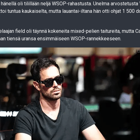
a hänellä oli tilillään neljä WSOP-rahastusta. Unelma arvostetus
oi tuntua kaukaiselta, mutta lauantai-iltana hän otti ohjat 1 500 do
aajan field oli täynnä kokeneita mixed-pelien taitureita, mutta C
maan tiensä uransa ensimmäiseen WSOP-rannekkeeseen.