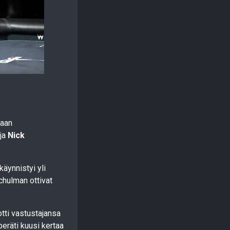
maan
ja
Nick
käynnistyi yli
chulman ottivat
tti vastustajansa
peräti kuusi kertaa