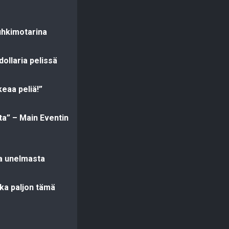
uhkimotarina
ollaria pelissä
eaa peliä!”
sta” – Main Eventin
a unelmasta
ka paljon tämä