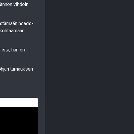
väännön vihdoin
kestämään heads-
t kohtaamaan
ista, hän on
ohjan turnauksen
🤩 EKSKLU