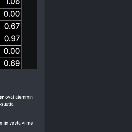
er
ovat aiemmin
osuutta
eliin vasta viime