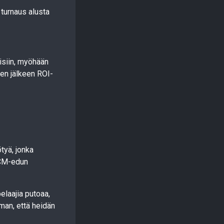
 turnaus alusta
aisiin, myöhään
sen jälkeen ROI-
tyä, jonka
ICM-edun
laajia putoaa,
lman, että heidän