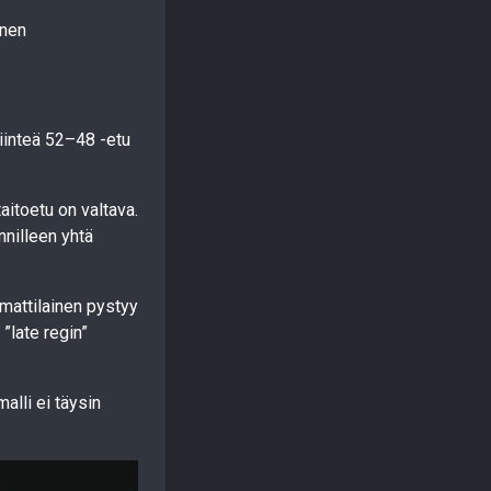
änen
kiinteä 52–48 -etu
aitoetu on valtava.
nnilleen yhtä
mattilainen pystyy
”late regin”
alli ei täysin