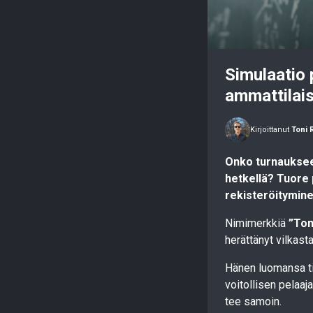
Simulaatio 
ammattilai
Kirjoittanut
Toni 
Onko turnaukseen
hetkellä? Tuore
rekisteröitymine
Nimimerkkiä
”To
herättänyt vilkas
Hänen luomansa ti
voitollisen pelaaj
tee samoin.