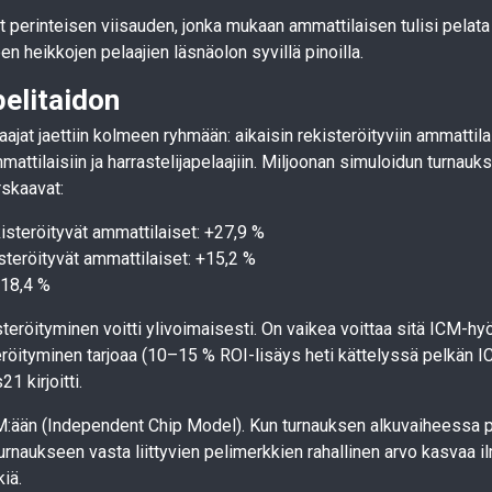
 perinteisen viisauden, jonka mukaan ammattilaisen tulisi pelata
n heikkojen pelaajien läsnäolon syvillä pinoilla.
pelitaidon
ajat jaettiin kolmeen ryhmään: aikaisin rekisteröityviin ammattil
mmattilaisiin ja harrastelijapelaajiin. Miljoonan simuloidun turnauk
rskaavat:
steröityvät ammattilaiset: +27,9 %
isteröityvät ammattilaiset: +15,2 %
-18,4 %
eröityminen voitti ylivoimaisesti. On vaikea voittaa sitä ICM-hyö
röityminen tarjoaa (10–15 % ROI-lisäys heti kättelyssä pelkän 
1 kirjoitti.
M:ään (Independent Chip Model). Kun turnauksen alkuvaiheessa pe
a turnaukseen vasta liittyvien pelimerkkien rahallinen arvo kasvaa i
kiä.