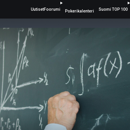
Uutiset
Foorumi
Suomi TOP 100
Pokerikalenteri