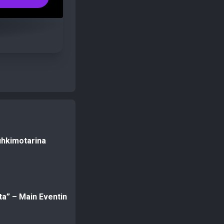
uhkimotarina
sta” – Main Eventin