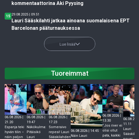
kommentaattorina Aki Pyysing
29.08.2025 | 09.51
15
Lauri Sääskilahti jatkaa ainoana suomalaisena EPT
Barcelonan pääturnauksessa
Lue lisää
Tuoreimmat
06.08.2026 |
06.08.2026 |
06.08.2026 |
06.08.2026 |
06.08.2026
13.30
21.20
19.47
17.23
11.11
”Jos river ei
Espanja teki
Näkökulma:
Someraivo
Lauri
olisi ollut
06.08.2026 | 14.45
hyvän tilin –
Pitäisikö
repesi! Lauri
Sääskilaht
pata, kaikki
Näin Lauri
näin paljon
Lauri
Sääskilahden
nousi