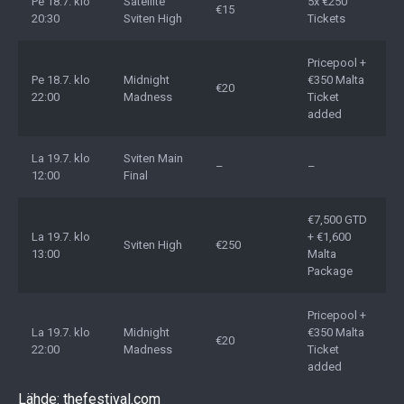
Pe 18.7. klo
Satellite
5x €250
€15
20:30
Sviten High
Tickets
Pricepool +
Pe 18.7. klo
Midnight
€350 Malta
€20
22:00
Madness
Ticket
added
La 19.7. klo
Sviten Main
–
–
12:00
Final
€7,500 GTD
La 19.7. klo
+ €1,600
Sviten High
€250
13:00
Malta
Package
Pricepool +
La 19.7. klo
Midnight
€350 Malta
€20
22:00
Madness
Ticket
added
Lähde: thefestival.com