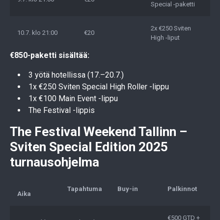
Special -paketti
2x €250 Sviten
10.7. klo 21:00
€20
High -liput
€850-paketti sisältää:
3 yötä hotellissa (17.–20.7.)
1x €250 Sviten Special High Roller -lippu
1x €100 Main Event -lippu
The Festival -lippis
The Festival Weekend Tallinn –
Sviten Special Edition 2025
turnausohjelma
Tapahtuma
Buy-in
Palkinnot
Aika
€500 GTD +