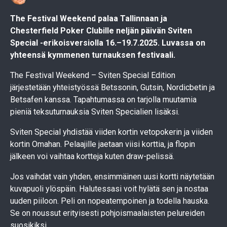
The Festival Weekend palaa Tallinnaan ja
Chesterfield Poker Clubille neljän päivän Sviten
Special -erikoisversiolla
16.–19.7.2025
. Luvassa on
yhteensä kymmenen turnauksen festivaali.
The Festival Weekend – Sviten Special Edition
järjestetään yhteistyössä Betssonin, Gutsin, Nordicbetin ja
Betsafen kanssa. Tapahtumassa on tarjolla muutamia
pieniä teksuturnauksia Sviten Specialien lisäksi.
Sviten Special yhdistää viiden kortin vetopokerin ja viiden
kortin Omahan. Pelaajille jaetaan viisi korttia, ja flopin
jälkeen voi vaihtaa kortteja kuten draw-pelissä.
Jos vaihdat vain yhden, ensimmäinen uusi kortti näytetään
kuvapuoli ylöspäin. Halutessasi voit hylätä sen ja nostaa
uuden piiloon. Peli on nopeatempoinen ja todella hauska.
Se on noussut erityisesti pohjoismaalaisten pelureiden
suosikiksi.