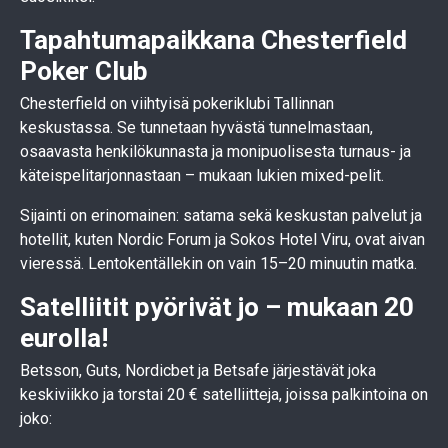
Tapahtumapaikkana Chesterfield
Poker Club
Chesterfield on viihtyisä pokeriklubi Tallinnan
keskustassa. Se tunnetaan hyvästä tunnelmastaan,
osaavasta henkilökunnasta ja monipuolisesta turnaus- ja
käteispelitarjonnastaan – mukaan lukien mixed-pelit.
Sijainti on erinomainen: satama sekä keskustan palvelut ja
hotellit, kuten Nordic Forum ja Sokos Hotel Viru, ovat aivan
vieressä. Lentokentällekin on vain 15–20 minuutin matka.
Satelliitit pyörivät jo – mukaan 20
eurolla!
Betsson, Guts, Nordicbet ja Betsafe järjestävät joka
keskiviikko ja torstai 20 € satelliitteja, joissa palkintoina on
joko: