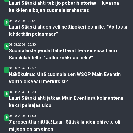
Lauri Sääskilahti teki jo pokerihistoriaa – luvassa
kaikkien aikojen suomalaisrahastus
04.08.2026 | 22.04
5
Lauri Sääskilahden veli nettipokeri.comille: ”Voitosta
lähdetään pelaamaan”
05.08.2026 | 22.30
6
Suomalaislegendat lähettävät terveisensä Lauri
Sääskilahdelle: ”Jatka rohkeaa peliä!”
05.08.2026 | 12.57
7
Näkökulma: Mitä suomalaisen WSOP Main Eventin
voitto oikeasti merkitsisi?
04.08.2026 | 10.30
8
Lauri Sääskilahti jatkaa Main Eventissä kolmantena –
kaksi pelaajaa ulos
05.08.2026 | 17.00
9
7 prosenttia riittää! Lauri Sääskilahden ohiveto oli
miljoonien arvoinen