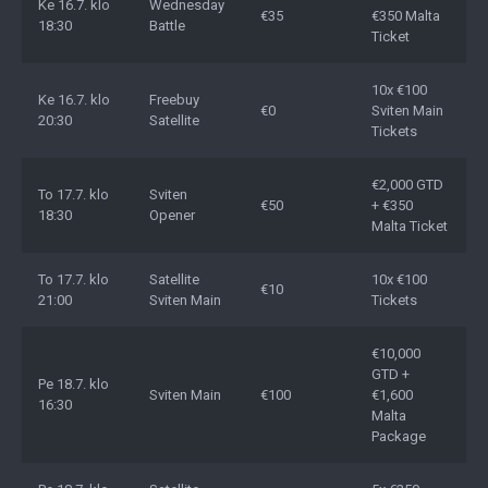
Ke 16.7. klo
Wednesday
€35
€350 Malta
18:30
Battle
Ticket
10x €100
Ke 16.7. klo
Freebuy
€0
Sviten Main
20:30
Satellite
Tickets
€2,000 GTD
To 17.7. klo
Sviten
€50
+ €350
18:30
Opener
Malta Ticket
To 17.7. klo
Satellite
10x €100
€10
21:00
Sviten Main
Tickets
€10,000
GTD +
Pe 18.7. klo
Sviten Main
€100
€1,600
16:30
Malta
Package