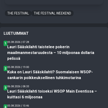
THE FESTIVAL
THE FESTIVAL WEEKEND
LUETUIMMAT
05.08.2026 | 07.28
1
Lauri Sääskilahti taistelee pokerin
maailmanmestaruudesta – 10 miljoonaa dollaria
pelissä
05.08.2026 | 19.00
2
Kuka on Lauri Sääskilahti? Suomalaisen WSOP-
sankarin poikkeuksellinen tuhkimotarina
06.08.2026 | 08.33
3
Lauri Sääskilahti toiseksi WSOP Main Eventissa –
kuittasi 6 miljoonaa
05.08.2026 | 10.46
4