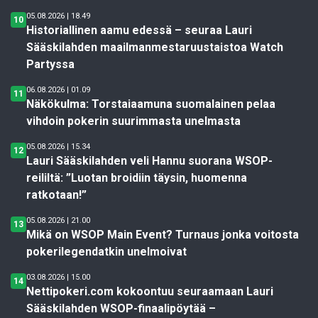
05.08.2026 | 18.49
10
Historiallinen aamu edessä – seuraa Lauri
Sääskilahden maailmanmestaruustaistoa Watch
Partyssa
06.08.2026 | 01.09
11
Näkökulma: Torstaiaamuna suomalainen pelaa
vihdoin pokerin suurimmasta unelmasta
05.08.2026 | 15.34
12
Lauri Sääskilahden veli Hannu suorana WSOP-
reililtä: ”Luotan broidiin täysin, huomenna
ratkotaan!”
05.08.2026 | 21.00
13
Mikä on WSOP Main Event? Turnaus jonka voitosta
pokerilegendatkin unelmoivat
03.08.2026 | 15.00
14
Nettipokeri.com kokoontuu seuraamaan Lauri
Sääskilahden WSOP-finaalipöytää –