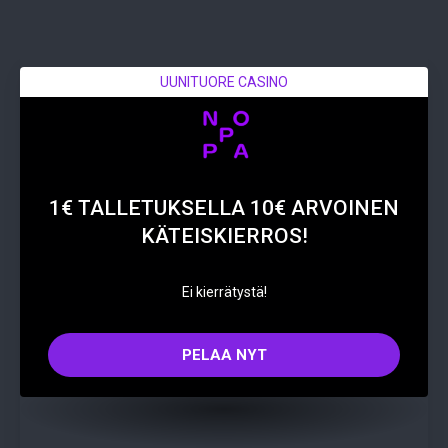
UUNITUORE CASINO
1€ TALLETUKSELLA 10€ ARVOINEN
KÄTEISKIERROS!
Ei kierrätystä!
PELAA NYT