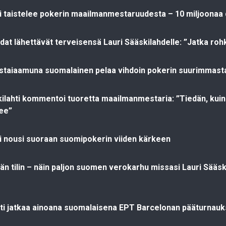
ti taistelee pokerin maailmanmestaruudesta – 10 miljoonaa d
at lähettävät terveisensä Lauri Sääskilahdelle: ”Jatka rohk
staiaamuna suomalainen pelaa vihdoin pokerin suurimmast
kilahti kommentoi tuoretta maailmanmestaria: ”Tiedän, kuin
ee”
ti nousi suoraan suomipokerin viiden kärkeen
vän tilin – näin paljon suomen verokarhu missasi Lauri Sääs
hti jatkaa ainoana suomalaisena EPT Barcelonan pääturnau