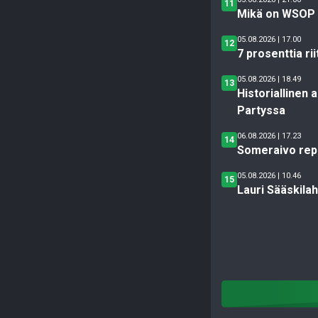
11
Mikä on WSOP M
05.08.2026 | 17.00
12
7 prosenttia ri
05.08.2026 | 18.49
13
Historiallinen
Partyssa
06.08.2026 | 17.23
14
Someraivo repes
05.08.2026 | 10.46
15
Lauri Sääskilah