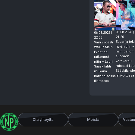
06.08.2026 |
06.08.2026 |
21.20
22.33
Espanja teki
Vain viidesti
hyvän tilin –
WSOP Main
näin paljon
Event on
suomen
ratkennut
verokarhu
näin – Lauri
missasi Lau
Sääskilahti
Sääskilahd
mukana
jättivoitossa
harvinaisessa
tilastossa
Ota yhteyttä
Meistä
Vastuu