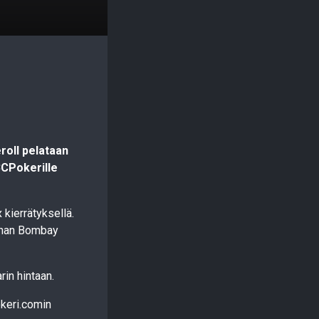
roll pelataan
BCPokerille
 kierrätyksellä.
innan Bombay
rin hintaan.
okeri.comin