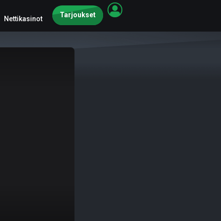
Tarjoukset
Nettikasinot