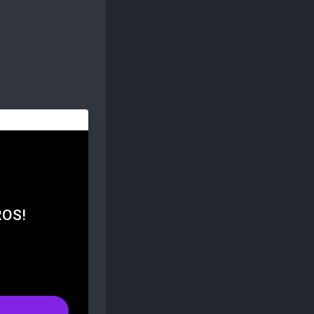
🤩 EKSKLU
ROS!
300 ILM
Talleta 50€ 
P