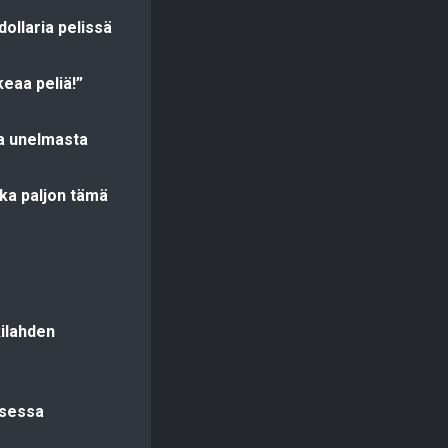
ollaria pelissä
eaa peliä!”
a unelmasta
ka paljon tämä
kilahden
ksessa