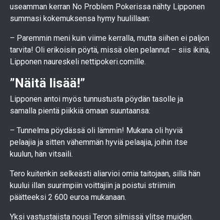
useamman kerran No Problem Pokerissa nähty Lipponen
summasi kokemuksensa hymy huulillaan:
– Paremmin meni kuin viime kerralla, mutta siihen ei paljon
tarvita! Oli erikoisin pöytä, missä olen pelannut – siis ikinä,
Lipponen naureskeli nettipokeri.comille.
”Näitä lisää!”
Lipponen antoi myös tunnustusta pöydän tasolle ja
samalla pientä piikkiä omaan suuntaansa:
– Tunnelma pöydässä oli lämmin! Mukana oli hyviä
pelaajia ja sitten vähemmän hyviä pelaajia, joihin itse
kuulun, hän vitsaili.
Tero kuitenkin selkeästi aliarvioi omia taitojaan, sillä hän
kuului illan suurimpiin voittajiin ja poistui striimiin
päätteeksi 2 600 euroa mukanaan.
Yksi vastustajista nousi Teron silmissä ylitse muiden.