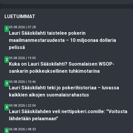
LUETUIMMAT
05.08.2026 | 07.28
1
Lauri Sääskilahti taistelee pokerin
maailmanmestaruudesta – 10 miljoonaa dollaria
pelissä
05.08.2026 | 19.00
2
Kuka on Lauri Sääskilahti? Suomalaisen WSOP-
sankarin poikkeuksellinen tuhkimotarina
05.08.2026 | 10.46
3
Lauri Sääskilahti teki jo pokerihistoriaa – luvassa
kaikkien aikojen suomalaisrahastus
04.08.2026 | 22.04
4
Lauri Sääskilahden veli nettipokeri.comille: ”Voitosta
lähdetään pelaamaan”
06.08.2026 | 08.33
5