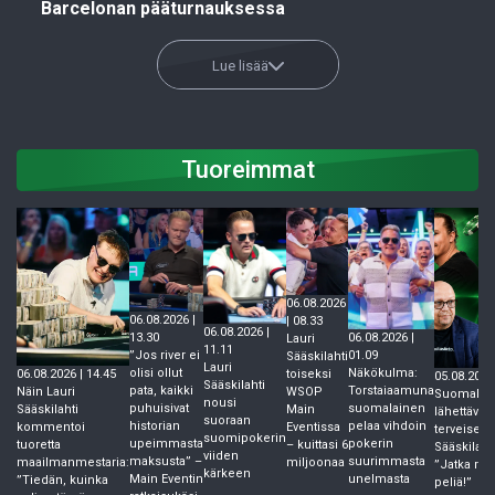
Barcelonan pääturnauksessa
Lue lisää
Tuoreimmat
06.08.2026
06.08.2026 |
| 08.33
06.08.2026 |
06.08.2026 |
13.30
Lauri
11.11
01.09
”Jos river ei
Sääskilahti
Lauri
Näkökulma:
olisi ollut
toiseksi
06.08.2026 | 14.45
05.08.2026 
Sääskilahti
Torstaiaamuna
pata, kaikki
WSOP
Näin Lauri
Suomalais
nousi
suomalainen
puhuisivat
Main
Sääskilahti
lähettävät
suoraan
pelaa vihdoin
historian
Eventissa
kommentoi
terveisens
suomipokerin
pokerin
upeimmasta
– kuittasi 6
tuoretta
Sääskilahd
viiden
suurimmasta
maksusta” –
miljoonaa
maailmanmestaria:
”Jatka ro
kärkeen
unelmasta
Main Eventin
”Tiedän, kuinka
peliä!”