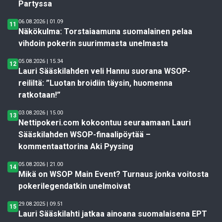
Partyssa
06.08.2026 | 01.09
11
Näkökulma: Torstaiaamuna suomalainen pelaa
vihdoin pokerin suurimmasta unelmasta
05.08.2026 | 15.34
12
Lauri Sääskilahden veli Hannu suorana WSOP-
reililtä: ”Luotan broidiin täysin, huomenna
ratkotaan!”
03.08.2026 | 15.00
13
Nettipokeri.com kokoontuu seuraamaan Lauri
Sääskilahden WSOP-finaalipöytää –
kommentaattorina Aki Pyysing
05.08.2026 | 21.00
14
Mikä on WSOP Main Event? Turnaus jonka voitosta
pokerilegendatkin unelmoivat
29.08.2025 | 09.51
15
Lauri Sääskilahti jatkaa ainoana suomalaisena EPT