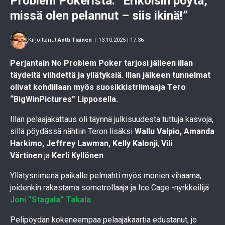
Problem Pokerista: “Erikoisin pöytä,
missä olen pelannut – siis ikinä!”
Kirjoittanut
Antti Tiainen
|
13.10.2025 | 17.36
Perjantain No Problem Poker tarjosi jälleen illan
täydeltä viihdettä ja yllätyksiä. Illan jälkeen tunnelmat
olivat kohdillaan myös suosikkistriimaaja Tero
“BigWinPictures” Lipposella.
Illan pelaajakattaus oli täynnä julkisuudesta tuttuja kasvoja,
sillä pöydässä nähtiin Teron lisäksi
Wallu Valpio, Amanda
Harkimo, Jeffrey Lawman, Kelly Kalonji
,
Vili
Värtinen
ja
Kerli Kyllönen
.
Yllätysnimenä paikalle pelmahti myös monien vihaama,
joidenkin rakastama sometrollaaja ja Ice Cage -nyrkkeilijä
Joni ”Stagala” Takala
.
Pelipöydän kokeneempaa pelaajakaartia edustanut, jo