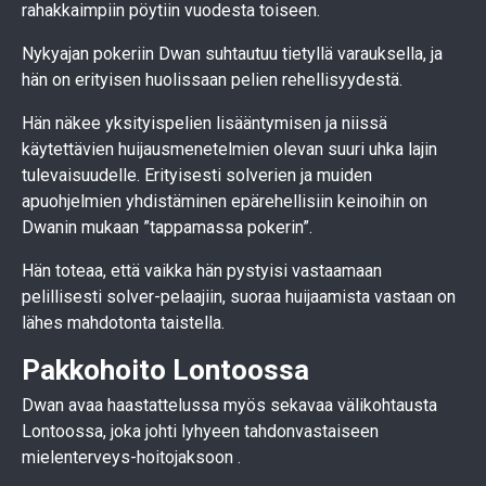
rahakkaimpiin pöytiin vuodesta toiseen.
Nykyajan pokeriin Dwan suhtautuu tietyllä varauksella, ja
hän on erityisen huolissaan pelien rehellisyydestä.
Hän näkee yksityispelien lisääntymisen ja niissä
käytettävien huijausmenetelmien olevan suuri uhka lajin
tulevaisuudelle. Erityisesti solverien ja muiden
apuohjelmien yhdistäminen epärehellisiin keinoihin on
Dwanin mukaan ”tappamassa pokerin”.
Hän toteaa, että vaikka hän pystyisi vastaamaan
pelillisesti solver-pelaajiin, suoraa huijaamista vastaan on
lähes mahdotonta taistella.
Pakkohoito Lontoossa
Dwan avaa haastattelussa myös sekavaa välikohtausta
Lontoossa, joka johti lyhyeen tahdonvastaiseen
mielenterveys-hoitojaksoon .