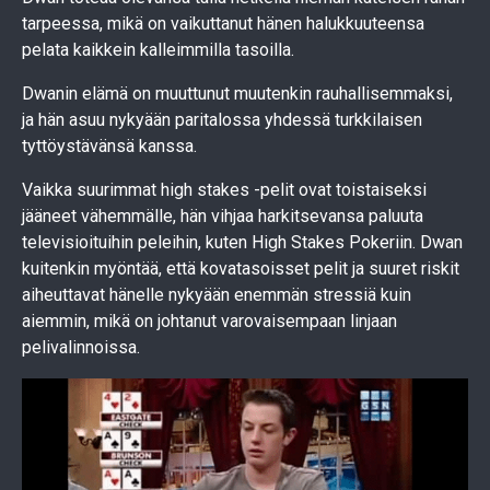
tarpeessa, mikä on vaikuttanut hänen halukkuuteensa
pelata kaikkein kalleimmilla tasoilla.
Dwanin elämä on muuttunut muutenkin rauhallisemmaksi,
ja hän asuu nykyään paritalossa yhdessä turkkilaisen
tyttöystävänsä kanssa.
Vaikka suurimmat high stakes -pelit ovat toistaiseksi
jääneet vähemmälle, hän vihjaa harkitsevansa paluuta
televisioituihin peleihin, kuten High Stakes Pokeriin. Dwan
kuitenkin myöntää, että kovatasoisset pelit ja suuret riskit
aiheuttavat hänelle nykyään enemmän stressiä kuin
aiemmin, mikä on johtanut varovaisempaan linjaan
pelivalinnoissa.