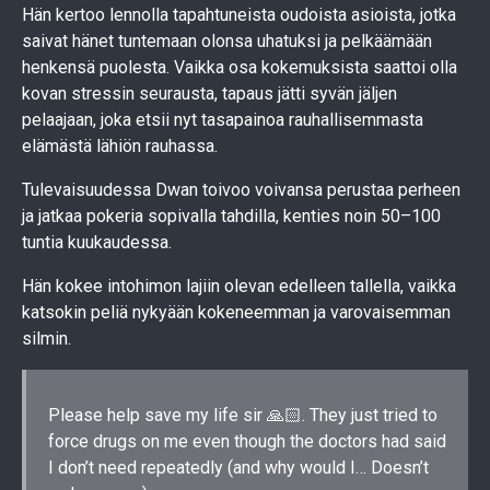
Hän kertoo lennolla tapahtuneista oudoista asioista, jotka
saivat hänet tuntemaan olonsa uhatuksi ja pelkäämään
henkensä puolesta. Vaikka osa kokemuksista saattoi olla
kovan stressin seurausta, tapaus jätti syvän jäljen
pelaajaan, joka etsii nyt tasapainoa rauhallisemmasta
elämästä lähiön rauhassa.
Tulevaisuudessa Dwan toivoo voivansa perustaa perheen
ja jatkaa pokeria sopivalla tahdilla, kenties noin 50–100
tuntia kuukaudessa.
Hän kokee intohimon lajiin olevan edelleen tallella, vaikka
katsokin peliä nykyään kokeneemman ja varovaisemman
silmin.
Please help save my life sir 🙏🏻. They just tried to
force drugs on me even though the doctors had said
I don’t need repeatedly (and why would I… Doesn’t