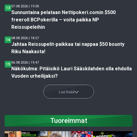
07.08.2026 | 19.00
13
Sunnuntaina pelataan Nettipokeri.comin $500
freeroll BCPokerilla – voita paikka NP
Reissupeleihin
08.08.2026 | 18.57
14
Jahtaa Reissupelit-paikkaa tai nappaa $50 bounty
Riku Naakasta!
06.08.2026 | 19.47
15
Näkökulma: Pitäisikö Lauri Sääskilahden olla ehdolla
Vuoden urheilijaksi?
Lue lisää
Tuoreimmat