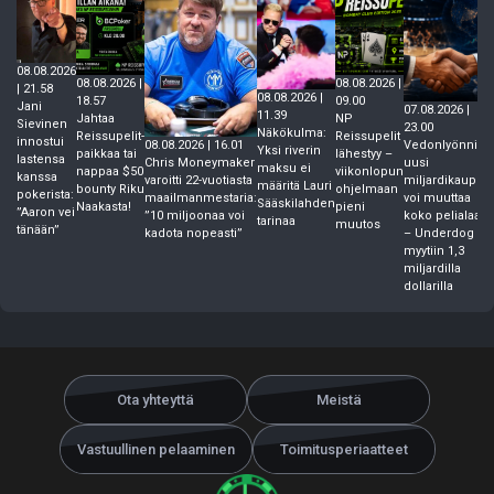
08.08.2026
08.08.2026 |
08.08.2026 |
| 21.58
08.08.2026 |
18.57
09.00
Jani
07.08.2026 |
11.39
Jahtaa
NP
Sievinen
23.00
Näkökulma:
Reissupelit-
Reissupelit
innostui
Vedonlyönnin
08.08.2026 | 16.01
Yksi riverin
paikkaa tai
lähestyy –
lastensa
uusi
Chris Moneymaker
maksu ei
nappaa $50
viikonlopun
kanssa
miljardikauppa
varoitti 22-vuotiasta
määritä Lauri
bounty Riku
ohjelmaan
pokerista:
voi muuttaa
maailmanmestaria:
Sääskilahden
Naakasta!
pieni
”Aaron vei
koko pelialaa
”10 miljoonaa voi
tarinaa
muutos
tänään”
– Underdog
kadota nopeasti”
myytiin 1,3
miljardilla
dollarilla
Ota yhteyttä
Meistä
Vastuullinen pelaaminen
Toimitusperiaatteet