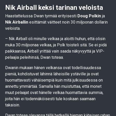
Nik Airball keksi tarinan veloista
Haastattelussa Dwan tyrmää erityisesti
Doug Polkin
ja
Nik Airballin
esittämät väitteet noin 30 miljoonan dollarin
veloista.
– Nik Airball oli minulle velkaa ja aloitti huhun, että olisin
muka 30 miljoonaa velkaa, ja Polk toisteli sitä. Se ei pidä
paikkaansa, Airball yrittää vain saada näkyvyyttä ja VIP-
pelaajia peleihinsä, Dwan toteaa.
Dwanin mukaan hänen velkansa ovat todellisuudessa
pieniä, kohdistuvat lähinnä läheisille ystäville ja ovat
huomattavasti vähäisempiä kuin mitä julkisuudessa on
annettu ymmärtää. Samalla hän muistuttaa, että monet
muut pelaajat ovat hänelle velkaa huomattavia summia,
joita hän ei todennäköisesti tule koskaan saamaan
takaisin.
Dwan toteaa olevansa tällä hetkellä hieman käteisen rahan