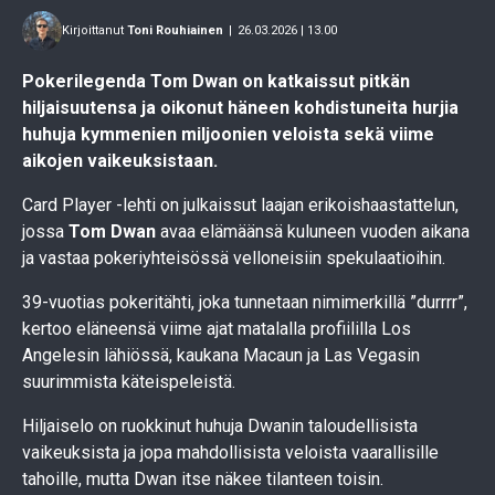
Kirjoittanut
Toni Rouhiainen
|
26.03.2026 | 13.00
Pokerilegenda Tom Dwan on katkaissut pitkän
hiljaisuutensa ja oikonut häneen kohdistuneita hurjia
huhuja kymmenien miljoonien veloista sekä viime
aikojen vaikeuksistaan.
Card Player -lehti on julkaissut laajan erikoishaastattelun,
jossa
Tom Dwan
avaa elämäänsä kuluneen vuoden aikana
ja vastaa pokeriyhteisössä velloneisiin spekulaatioihin.
39-vuotias pokeritähti, joka tunnetaan nimimerkillä ”durrrr”,
kertoo eläneensä viime ajat matalalla profiililla Los
Angelesin lähiössä, kaukana Macaun ja Las Vegasin
suurimmista käteispeleistä.
Hiljaiselo on ruokkinut huhuja Dwanin taloudellisista
vaikeuksista ja jopa mahdollisista veloista vaarallisille
tahoille, mutta Dwan itse näkee tilanteen toisin.