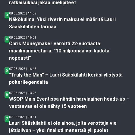
ratkaisukäsi jakaa mielipiteet
08.08.2026 | 11.39
3
Näkökulma: Yksi riverin maksu ei määritä Lauri
Sääskilahden tarinaa
08.08.2026 | 16.01
4
Chris Moneymaker varoitti 22-vuotiasta
maailmanmestaria: ”10 miljoonaa voi kadota
nopeasti”
07.08.2026 | 16.45
5
”Truly the Man” – Lauri Sääskilahti keräsi ylistystä
pokerilegendalta
07.08.2026 | 13.23
6
WSOP Main Eventissa nähtiin harvinainen heads-up –
vastaavaa ei ole nähty 15 vuoteen
07.08.2026 | 10.51
7
Lauri Sääskilahti ei ole ainoa, jolta verottaja vie
jättisiivun – yksi finalisti menettää yli puolet