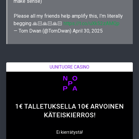
make sense)
Please all my friends help amplify this, I’m literally
begging 🙏🏻🙏🏻🙏🏻
https://t.co/uXk52zAMQp
— Tom Dwan (@TomDwan)
April 30, 2025
UUNITUORE CASINO
1€ TALLETUKSELLA 10€ ARVOINEN
KÄTEISKIERROS!
Ei kierrätystä!