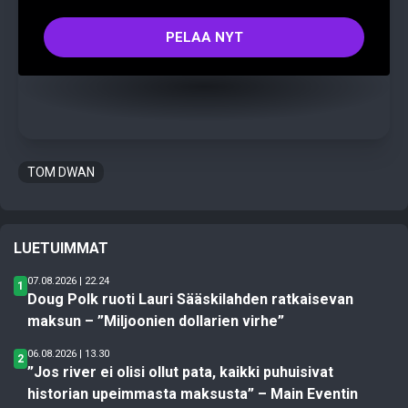
PELAA NYT
TOM DWAN
LUETUIMMAT
07.08.2026 | 22.24
1
Doug Polk ruoti Lauri Sääskilahden ratkaisevan
maksun – ”Miljoonien dollarien virhe”
06.08.2026 | 13.30
2
”Jos river ei olisi ollut pata, kaikki puhuisivat
historian upeimmasta maksusta” – Main Eventin