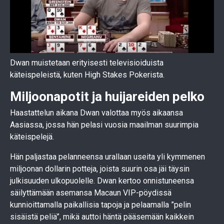
Dwan muistetaan erityisesti televisioiduista
käteispeleistä, kuten High Stakes Pokerista.
Miljoonapotit ja huijareiden pelko
Haastattelun aikana Dwan valottaa myös aikaansa
Aasiassa, jossa hän pelasi vuosia maailman suurimpia
käteispelejä.
Hän paljastaa pelanneensa urallaan useita yli kymmenen
miljoonan dollarin potteja, joista suurin osa jäi täysin
julkisuuden ulkopuolelle. Dwan kertoo onnistuneensa
säilyttämään asemansa Macaun VIP-pöydissä
kunnioittamalla paikallisia tapoja ja pelaamalla ”pelin
sisäistä peliä”, mikä auttoi häntä pääsemään kaikkein