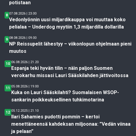
potistaan
07.08.2026 | 23.00
8
Vedonlyönnin uusi miljardikauppa voi muuttaa koko
pelialaa – Underdog myytiin 1,3 miljardilla dollarilla
08.08.2026 | 09.00
9
NP Reissupelit lähestyy – viikonlopun ohjelmaan pieni
muutos
06.08.2026 | 21.20
10
Espanja teki hyvän tilin – näin paljon Suomen
verokarhu missasi Lauri Sääskilahden jättivoitossa
05.08.2026 | 19.00
11
Kuka on Lauri Sääskilahti? Suomalaisen WSOP-
sankarin poikkeuksellinen tuhkimotarina
05.12.2025 | 21.10
12
Ilari Sahamies pudotti pommin – kertoi
menettäneensä kahdeksan miljoonaa: ”Vedän viinaa
ja pelaan”