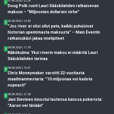
07.08.2026 | 22.24
1
Doug Polk ruoti Lauri Sääskilahden ratkaisevan
maksun – ”Miljoonien dollarien virhe”
06.08.2026 | 13.30
2
”Jos river ei olisi ollut pata, kaikki puhuisivat
historian upeimmasta maksusta” – Main Eventin
ratkaisukäsi jakaa mielipiteet
08.08.2026 | 11.39
3
Näkökulma: Yksi riverin maksu ei määritä Lauri
Sääskilahden tarinaa
08.08.2026 | 16.01
4
Chris Moneymaker varoitti 22-vuotiasta
maailmanmestaria: ”10 miljoonaa voi kadota
nopeasti”
08.08.2026 | 21.58
5
Jani Sievinen innostui lastensa kanssa pokerista:
”Aaron vei tänään”