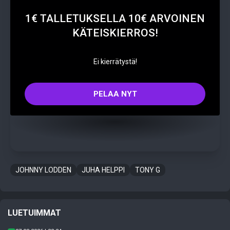
1€ TALLETUKSELLA 10€ ARVOINEN
KÄTEISKIERROS!
Ei kierrätystä!
PELAA NYT
JOHNNY LODDEN
JUHA HELPPI
TONY G
LUETUIMMAT