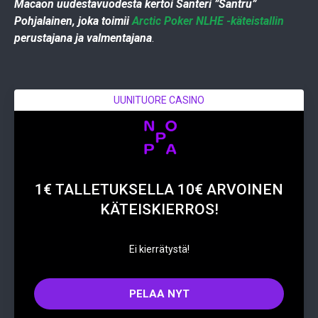
Macaon uudestavuodesta kertoi Santeri ”Santru”
Pohjalainen, joka toimii
Arctic Poker NLHE -käteistallin
perustajana ja valmentajana
.
UUNITUORE CASINO
1€ TALLETUKSELLA 10€ ARVOINEN
KÄTEISKIERROS!
Ei kierrätystä!
PELAA NYT