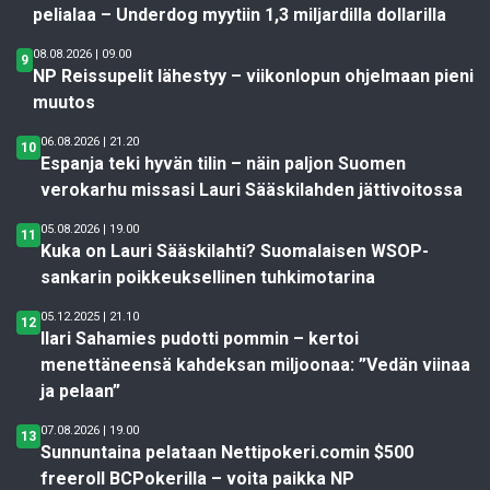
pelialaa – Underdog myytiin 1,3 miljardilla dollarilla
08.08.2026 | 09.00
9
NP Reissupelit lähestyy – viikonlopun ohjelmaan pieni
muutos
06.08.2026 | 21.20
10
Espanja teki hyvän tilin – näin paljon Suomen
verokarhu missasi Lauri Sääskilahden jättivoitossa
05.08.2026 | 19.00
11
Kuka on Lauri Sääskilahti? Suomalaisen WSOP-
sankarin poikkeuksellinen tuhkimotarina
05.12.2025 | 21.10
12
Ilari Sahamies pudotti pommin – kertoi
menettäneensä kahdeksan miljoonaa: ”Vedän viinaa
ja pelaan”
07.08.2026 | 19.00
13
Sunnuntaina pelataan Nettipokeri.comin $500
freeroll BCPokerilla – voita paikka NP