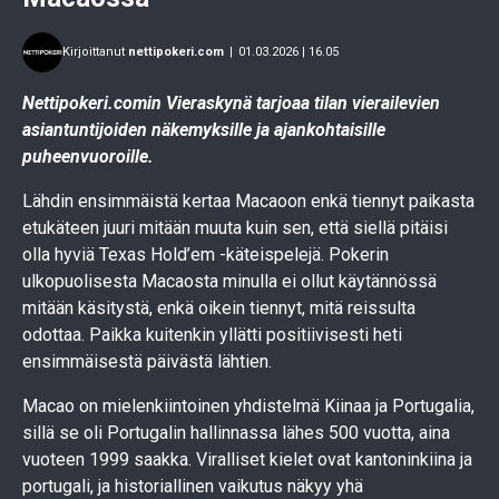
Kirjoittanut
nettipokeri.com
|
01.03.2026 | 16.05
Nettipokeri.comin Vieraskynä tarjoaa tilan vierailevien
asiantuntijoiden näkemyksille ja ajankohtaisille
puheenvuoroille.
Lähdin ensimmäistä kertaa Macaoon enkä tiennyt paikasta
etukäteen juuri mitään muuta kuin sen, että siellä pitäisi
olla hyviä Texas Hold’em -käteispelejä. Pokerin
ulkopuolisesta Macaosta minulla ei ollut käytännössä
mitään käsitystä, enkä oikein tiennyt, mitä reissulta
odottaa. Paikka kuitenkin yllätti positiivisesti heti
ensimmäisestä päivästä lähtien.
Macao on mielenkiintoinen yhdistelmä Kiinaa ja Portugalia,
sillä se oli Portugalin hallinnassa lähes 500 vuotta, aina
vuoteen 1999 saakka. Viralliset kielet ovat kantoninkiina ja
portugali, ja historiallinen vaikutus näkyy yhä