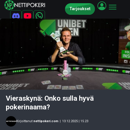
Tarjoukset
Vieraskynä: Onko sulla hyvä
pokerinaama?
Kirjoittanut
nettipokeri.com
|
13.12.2025 | 15.23