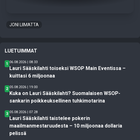
JONI LIIMATTA
LUETUIMMAT
06.08.2026 | 08.33
1
Lauri Sääskilahti toiseksi WSOP Main Eventissa –
kuittasi 6 miljoonaa
05.08.2026 | 19.00
2
Kuka on Lauri Sääskilahti? Suomalaisen WSOP-
sankarin poikkeuksellinen tuhkimotarina
05.08.2026 | 07.28
3
Lauri Sääskilahti taistelee pokerin
maailmanmestaruudesta – 10 miljoonaa dollaria
pelissä