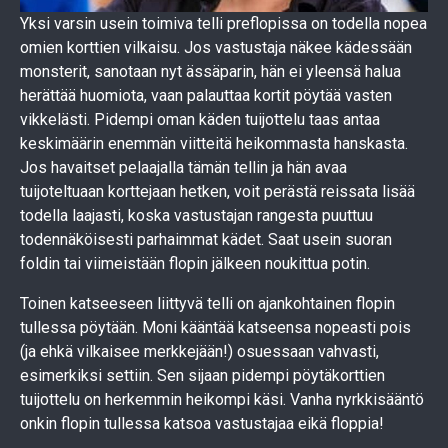
Yksi varsin usein toimiva telli preflopissa on todella nopea
omien korttien vilkaisu. Jos vastustaja näkee kädessään
monsterit, sanotaan nyt ässäparin, hän ei yleensä halua
herättää huomiota, vaan palauttaa kortit pöytää vasten
vikkelästi. Pidempi oman käden tuijottelu taas antaa
keskimäärin enemmän viitteitä heikommasta hanskasta.
Jos havaitset pelaajalla tämän tellin ja hän avaa
tuijoteltuaan korttejaan hetken, voit perästä reissata lisää
todella laajasti, koska vastustajan rangesta puuttuu
todennäköisesti parhaimmat kädet. Saat usein suoran
foldin tai viimeistään flopin jälkeen noukittua potin.
Toinen katseeseen liittyvä telli on ajankohtainen flopin
tullessa pöytään. Moni kääntää katseensa nopeasti pois
(ja ehkä vilkaisee merkkejään!) osuessaan vahvasti,
esimerkiksi settiin. Sen sijaan pidempi pöytäkorttien
tuijottelu on herkemmin heikompi käsi. Vanha nyrkkisääntö
onkin flopin tullessa katsoa vastustajaa eikä floppia!