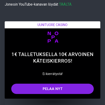
Jonesin YouTube-kanavan löydät
TÄÄLTÄ.
UUNITUORE CASINO
1€ TALLETUKSELLA 10€ ARVOINEN
KÄTEISKIERROS!
Ei kierrätystä!
PELAA NYT