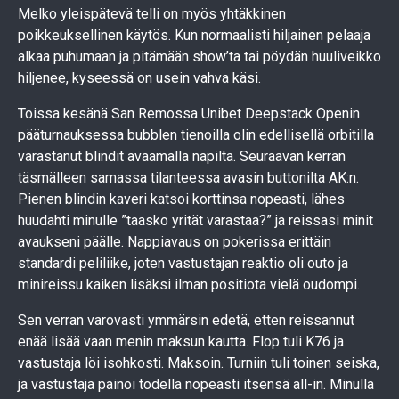
Melko yleispätevä telli on myös yhtäkkinen
poikkeuksellinen käytös. Kun normaalisti hiljainen pelaaja
alkaa puhumaan ja pitämään show’ta tai pöydän huuliveikko
hiljenee, kyseessä on usein vahva käsi.
Toissa kesänä San Remossa Unibet Deepstack Openin
pääturnauksessa bubblen tienoilla olin edellisellä orbitilla
varastanut blindit avaamalla napilta. Seuraavan kerran
täsmälleen samassa tilanteessa avasin buttonilta AK:n.
Pienen blindin kaveri katsoi korttinsa nopeasti, lähes
huudahti minulle ”taasko yrität varastaa?” ja reissasi minit
avaukseni päälle. Nappiavaus on pokerissa erittäin
standardi peliliike, joten vastustajan reaktio oli outo ja
minireissu kaiken lisäksi ilman positiota vielä oudompi.
Sen verran varovasti ymmärsin edetä, etten reissannut
enää lisää vaan menin maksun kautta. Flop tuli K76 ja
vastustaja löi isohkosti. Maksoin. Turniin tuli toinen seiska,
ja vastustaja painoi todella nopeasti itsensä all-in. Minulla