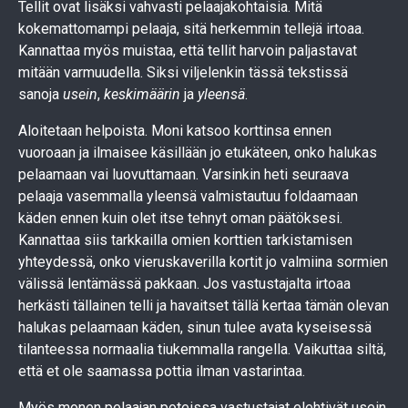
Tellit ovat lisäksi vahvasti pelaajakohtaisia. Mitä
kokemattomampi pelaaja, sitä herkemmin tellejä irtoaa.
Kannattaa myös muistaa, että tellit harvoin paljastavat
mitään varmuudella. Siksi viljelenkin tässä tekstissä
sanoja
usein
,
keskimäärin
ja
yleensä
.
Aloitetaan helpoista. Moni katsoo korttinsa ennen
vuoroaan ja ilmaisee käsillään jo etukäteen, onko halukas
pelaamaan vai luovuttamaan. Varsinkin heti seuraava
pelaaja vasemmalla yleensä valmistautuu foldaamaan
käden ennen kuin olet itse tehnyt oman päätöksesi.
Kannattaa siis tarkkailla omien korttien tarkistamisen
yhteydessä, onko vieruskaverilla kortit jo valmiina sormien
välissä lentämässä pakkaan. Jos vastustajalta irtoaa
herkästi tällainen telli ja havaitset tällä kertaa tämän olevan
halukas pelaamaan käden, sinun tulee avata kyseisessä
tilanteessa normaalia tiukemmalla rangella. Vaikuttaa siltä,
että et ole saamassa pottia ilman vastarintaa.
Myös monen pelaajan poteissa vastustajat elehtivät usein