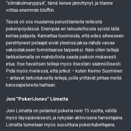
”silmäkulmaryppyä”, tämä lienee jännittynyt, ja tilanne
viittaa enemmän bluffiin.
Tässä oli siis muutamia perustilanteita telleistä
pokeripöydässä. Enempää en taloudellisista syistä tällä
kertaa paljasta. Kannattaa huomioida, että edes aiheeseen
perehtyneet pelaajat eivät yleensä jaksa nähdä vaivaa
vakioidakseen toimintaansa tarpeeksi. Näin ollen tellejä
tarkkailemalla on mahdollista saada paikoin mukavasti
etua. Itse havaitsen tellejä myös itsestäni säännöllisesti.
Pidä myös mielessä, että jotkut – kuten Keimo Suominen
– antavat tarkoituksella tellejä, joilla yrittävät johtaa meitä
kanssapelureita harhaan.
Joni ”PokeriJones” Liimatta
Joni Liimatta on pelannut pokeria noin 15 vuotta, välillä
myös täysipäiväisesti, ja nykyään aktiivisena harrastajana.
Liimatta tunnetaan myös suosittuna pokeritubettajana.