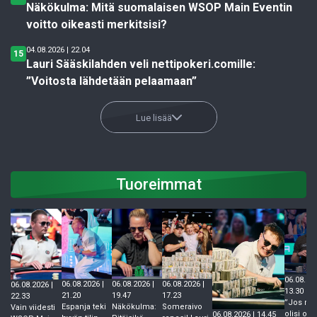
Näkökulma: Mitä suomalaisen WSOP Main Eventin
voitto oikeasti merkitsisi?
04.08.2026 | 22.04
15
Lauri Sääskilahden veli nettipokeri.comille:
”Voitosta lähdetään pelaamaan”
Lue lisää
Tuoreimmat
06.08.202
06.08.2026 |
06.08.2026 |
06.08.2026 |
06.08.2026 |
13.30
21.20
19.47
17.23
22.33
”Jos rive
Espanja teki
Näkökulma:
Someraivo
Vain viidesti
olisi ollu
06.08.2026 | 14.45