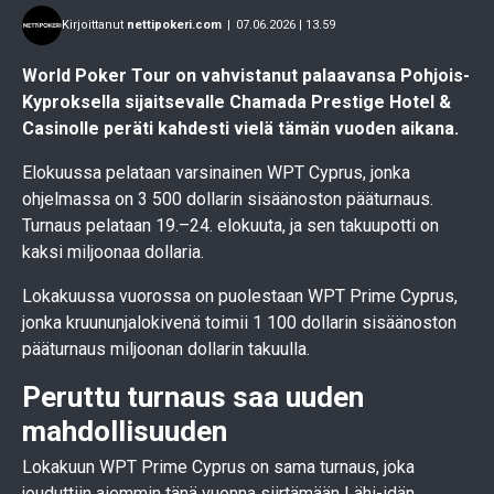
Kirjoittanut
nettipokeri.com
|
07.06.2026 | 13.59
World Poker Tour on vahvistanut palaavansa Pohjois-
Kyproksella sijaitsevalle Chamada Prestige Hotel &
Casinolle peräti kahdesti vielä tämän vuoden aikana.
Elokuussa pelataan varsinainen WPT Cyprus, jonka
ohjelmassa on 3 500 dollarin sisäänoston pääturnaus.
Turnaus pelataan 19.–24. elokuuta, ja sen takuupotti on
kaksi miljoonaa dollaria.
Lokakuussa vuorossa on puolestaan WPT Prime Cyprus,
jonka kruununjalokivenä toimii 1 100 dollarin sisäänoston
pääturnaus miljoonan dollarin takuulla.
Peruttu turnaus saa uuden
mahdollisuuden
Lokakuun WPT Prime Cyprus on sama turnaus, joka
jouduttiin aiemmin tänä vuonna siirtämään Lähi-idän