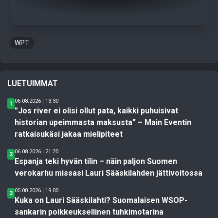
WPT
LUETUIMMAT
06.08.2026 | 13.30
1
”Jos river ei olisi ollut pata, kaikki puhuisivat
historian upeimmasta maksusta” – Main Eventin
ratkaisukäsi jakaa mielipiteet
06.08.2026 | 21.20
2
Espanja teki hyvän tilin – näin paljon Suomen
verokarhu missasi Lauri Sääskilahden jättivoitossa
05.08.2026 | 19.00
3
Kuka on Lauri Sääskilahti? Suomalaisen WSOP-
sankarin poikkeuksellinen tuhkimotarina