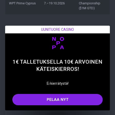
WPT Prime Cyprus
7.–19.10.2026
Championship
($1M GTD)
UUNITUORE CASINO
1€ TALLETUKSELLA 10€ ARVOINEN
KÄTEISKIERROS!
Ei kierrätystä!
PELAA NYT