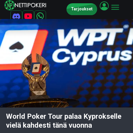
Tarjoukset
World Poker Tour palaa Kyprokselle
vielä kahdesti tänä vuonna