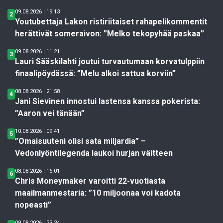
09.08.2026 | 19.13
2
Youtubettaja Lakon ristiriitaiset rahapelikommentit
herättivät someraivon: ”Melko tekopyhää paskaa”
09.08.2026 | 11.21
3
Lauri Sääskilahti joutui turvautumaan korvatulppiin
finaalipöydässä: ”Melu alkoi sattua korviin”
08.08.2026 | 21.58
4
Jani Sievinen innostui lastensa kanssa pokerista:
”Aaron vei tänään”
10.08.2026 | 09.41
5
”Omaisuuteni olisi sata miljardia” –
Vedonlyöntilegenda laukoi hurjan väitteen
08.08.2026 | 16.01
6
Chris Moneymaker varoitti 22-vuotiasta
maailmanmestaria: ”10 miljoonaa voi kadota
nopeasti”
09.08.2026 | 23.34