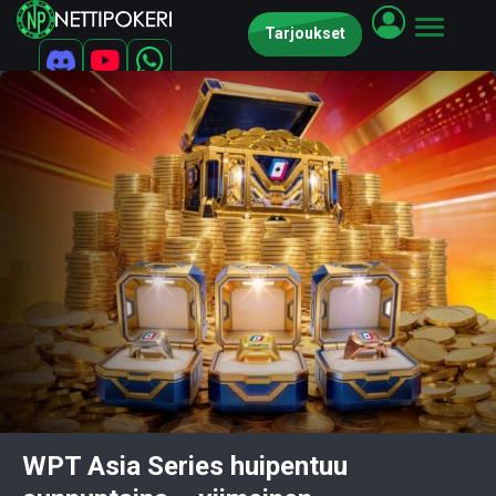
Tarjoukset
WPT Asia Series huipentuu