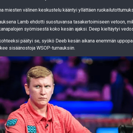
 miesten välinen keskustelu kääntyi yllättäen ruokailutottumuks
auksena Lamb ehdotti suostuvansa tasakertoimiseen vetoon, mi
kanapalojen syömisestä koko kesän ajaksi. Deep kieltäytyi vedos
kohteeksi päätyi se, syökö Deeb kesän aikana enemmän uppopai
tekee sisäänostoja WSOP-turnauksiin.