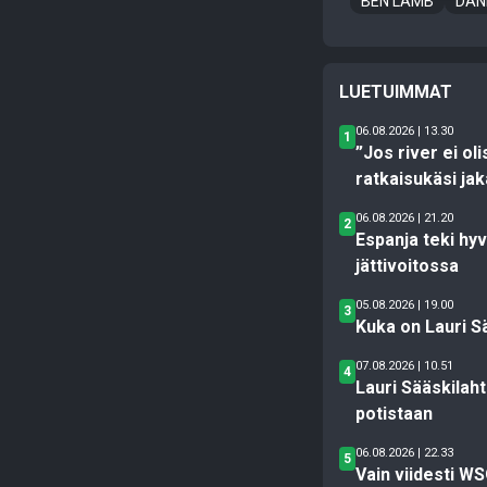
BEN LAMB
DAN
LUETUIMMAT
06.08.2026 | 13.30
1
”Jos river ei ol
ratkaisukäsi jak
06.08.2026 | 21.20
2
Espanja teki hy
jättivoitossa
05.08.2026 | 19.00
3
Kuka on Lauri S
07.08.2026 | 10.51
4
Lauri Sääskilahti
potistaan
06.08.2026 | 22.33
5
Vain viidesti W