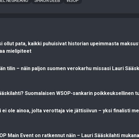
IEL NEGREANU
SHAUN DEEB
WSOP
isi ollut pata, kaikki puhuisivat historian upeimmasta maksu
aa mielipiteet
vän tilin – näin paljon suomen verokarhu missasi Lauri Sääs
ääskilahti? Suomalaisen WSOP-sankarin poikkeuksellinen t
 ei ole ainoa, jolta verottaja vie jättisiivun – yksi finalisti m
SOP Main Event on ratkennut näin – Lauri Sääskilahti mukan