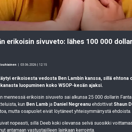
erikoisin sivuveto: lähes 100 000 dollar
Rouhiainen
|
03.06.2026 | 12.15
äytyi erikoisesta vedosta Ben Lambin kanssa, sillä ehtona ol
 kanasta luopuminen koko WSOP-kesän ajaksi.
mennessä erikoisin sivuveto sai alkunsa 25 000 dollarin Fantas
teluista, kun
Ben Lamb
ja
Daniel Negreanu
ehdottivat
Shaun D
etoa, mutta osapuolet eivät löytäneet yhteisymmärrystä ehdoista.
uivat nopeasti, sillä Deeb koki olevansa selvä suosikki voittamaan
ut antamaan vastustajilleen lainkaan kerrointa.