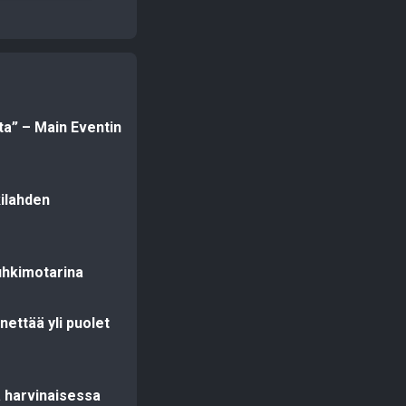
sta” – Main Eventin
kilahden
uhkimotarina
enettää yli puolet
a harvinaisessa