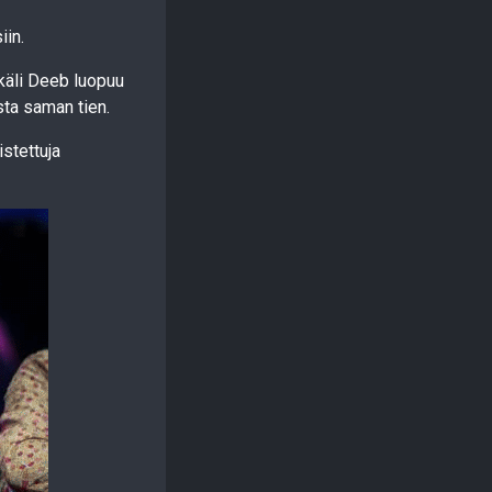
iin.
käli Deeb luopuu
ta saman tien.
stettuja