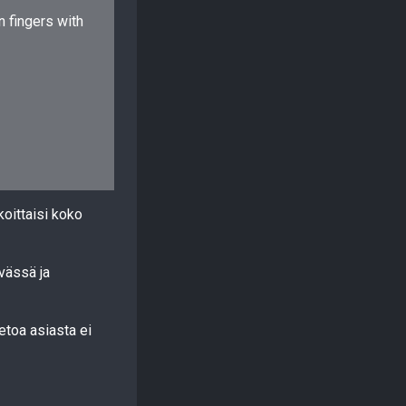
n fingers with
koittaisi koko
vässä ja
etoa asiasta ei