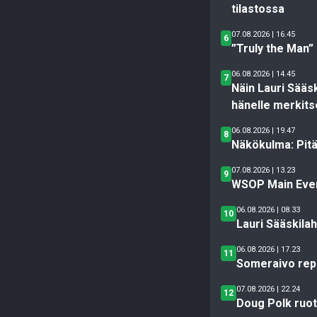
tilastossa
07.08.2026 | 16.45
6
”Truly the Man” 
06.08.2026 | 14.45
7
Näin Lauri Sääs
hänelle merkits
06.08.2026 | 19.47
8
Näkökulma: Pitäi
07.08.2026 | 13.23
9
WSOP Main Event
06.08.2026 | 08.33
10
Lauri Sääskilah
06.08.2026 | 17.23
11
Someraivo repes
07.08.2026 | 22.24
12
Doug Polk ruot