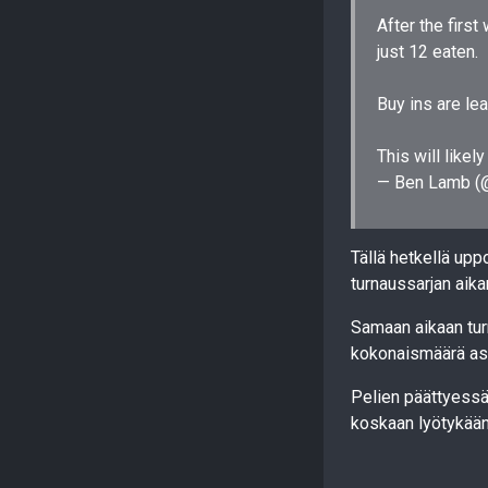
After the firs
just 12 eaten.
Buy ins are lea
This will like
— Ben Lamb 
Tällä hetkellä upp
turnaussarjan aika
Samaan aikaan turn
kokonaismäärä ase
Pelien päättyessä
koskaan lyötykään