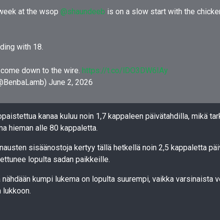
t week at the wsop
@shaundeeb
is on a slow start with the chicke
ding with 18.
ly come down to the wire.
https://t.co/lDO3DW6IAy
(@BenbaLamb)
June 2, 2026
opaistettua kanaa kuluu noin 1,7 kappaleen päivätahdilla, mikä tar
na hieman alle 80 kappaletta.
austen sisäänostoja kertyy tällä hetkellä noin 2,5 kappaletta päi
ttunee lopulta sadan paikkeille.
 nähdään kumpi lukema on lopulta suurempi, vaikka varsinaista v
 lukkoon.