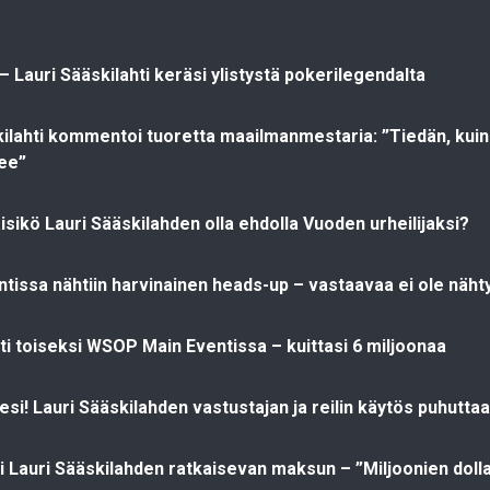
– Lauri Sääskilahti keräsi ylistystä pokerilegendalta
kilahti kommentoi tuoretta maailmanmestaria: ”Tiedän, kuin
ee”
sikö Lauri Sääskilahden olla ehdolla Vuoden urheilijaksi?
issa nähtiin harvinainen heads-up – vastaavaa ei ole näht
ti toiseksi WSOP Main Eventissa – kuittasi 6 miljoonaa
i! Lauri Sääskilahden vastustajan ja reilin käytös puhuttaa
i Lauri Sääskilahden ratkaisevan maksun – ”Miljoonien dolla