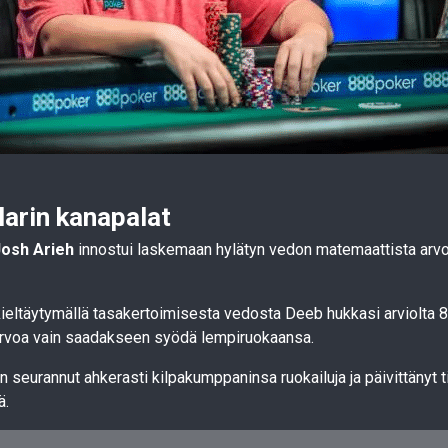
larin kanapalat
Josh Arieh
innostui laskemaan hylätyn vedon matemaattista arvoa
 kieltäytymällä tasakertoimisesta vedosta Deeb hukkasi arviolta 8
rvoa vain saadakseen syödä lempiruokaansa.
seurannut ahkerasti kilpakumppaninsa ruokailuja ja päivittänyt t
ä.