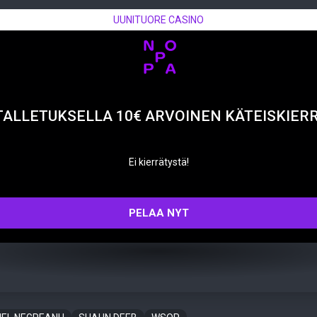
UUNITUORE CASINO
TALLETUKSELLA 10€ ARVOINEN KÄTEISKIER
Ei kierrätystä!
PELAA NYT