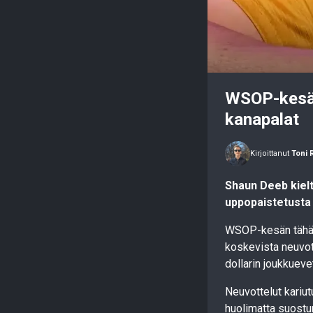
WSOP-kesän 
kanapalat
Kirjoittanut
Toni 
Shaun Deeb kielt
uppopaistetusta
WSOP-kesän tähän 
koskevista neuvot
dollarin joukkuev
Neuvottelut kariut
huolimatta suostun