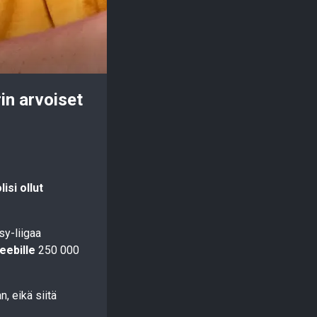
in arvoiset
isi ollut
y-liigaa
eebille
250 000
, eikä siitä