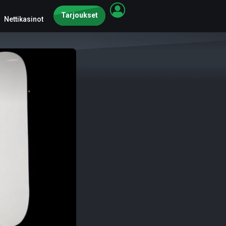
Tarjoukset
Nettikasinot