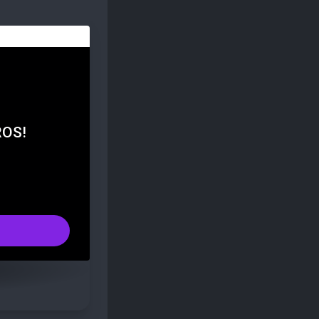
🤩 EKSKLU
ROS!
300 ILM
Talleta 50€ 
P