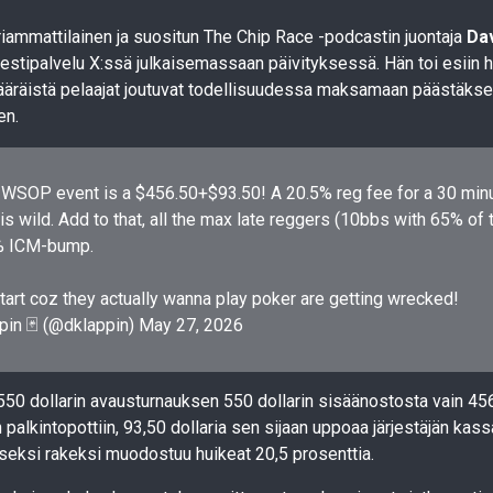
riammattilainen ja suositun The Chip Race -podcastin juontaja
Dav
estipalvelu X:ssä julkaisemassaan päivityksessä. Hän toi esiin h
määräistä pelaajat joutuvat todellisuudessa maksamaan päästäk
en.
 WSOP event is a $456.50+$93.50! A 20.5% reg fee for a 30 min
s wild. Add to that, all the max late reggers (10bbs with 65% of 
% ICM-bump.
tart coz they actually wanna play poker are getting wrecked!
pin 🃏 (@dklappin)
May 27, 2026
 550 dollarin avausturnauksen 550 dollarin sisäänostosta vain 456
alkintopottiin, 93,50 dollaria sen sijaan uppoaa järjestäjän kass
iseksi rakeksi muodostuu huikeat 20,5 prosenttia.