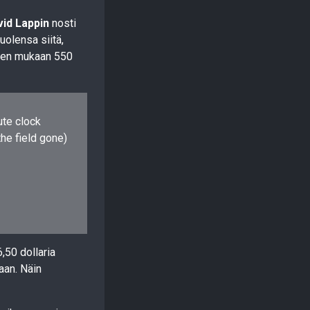
id Lappin
nosti
uolensa siitä,
seen mukaan 550
ute clock
the field gone)
,50 dollaria
aan. Näin