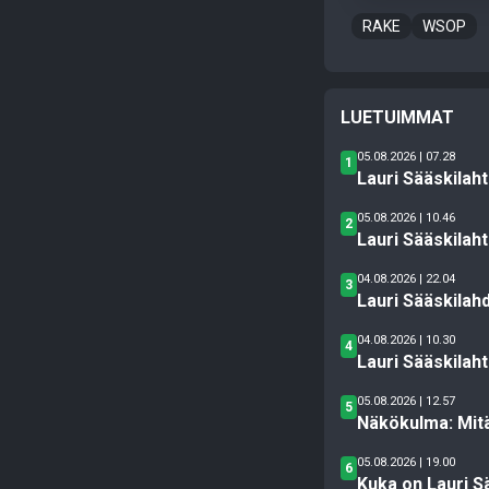
RAKE
WSOP
LUETUIMMAT
05.08.2026 | 07.28
1
Lauri Sääskilah
05.08.2026 | 10.46
2
Lauri Sääskilaht
04.08.2026 | 22.04
3
Lauri Sääskilah
04.08.2026 | 10.30
4
Lauri Sääskilah
05.08.2026 | 12.57
5
Näkökulma: Mitä
05.08.2026 | 19.00
6
Kuka on Lauri S