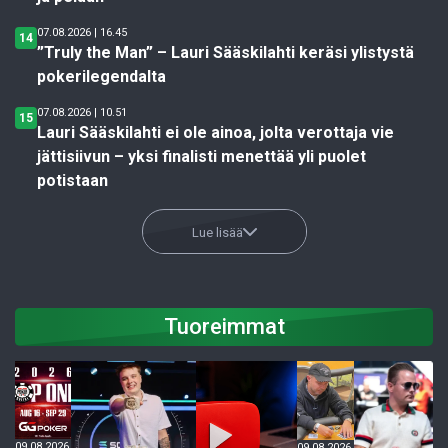
07.08.2026 | 16.45
14
”Truly the Man” – Lauri Sääskilahti keräsi ylistystä
pokerilegendalta
07.08.2026 | 10.51
15
Lauri Sääskilahti ei ole ainoa, jolta verottaja vie
jättisiivun – yksi finalisti menettää yli puolet
potistaan
Lue lisää
Tuoreimmat
0
09.08.2026
09.08.2026