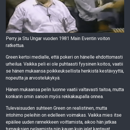
Perry ja Stu Ungar vuoden 1981 Main Eventin voiton
ratkettua.
Green kertoi medialle, että pokeri on hänelle ehdottomasti
urheilua. Vaikka peli ei ole puhtaasti fyysinen koitos, vaatii
se hänen mukaansa poikkeuksellista henkistä kestävyyttä,
nopeutta ja arvostelukykyä.
Hänen mukaansa pelin luonne vaatii valtavasti taitoa, mutta
konkarin omin sanoin myös rekkakaupalla onnea.
Tulevaisuuden suhteen Green on realistinen, mutta
intohimo peleihin on edelleen voimakas. Vaikka mies itse
epäilee uuden rannekkeen voittamista, aikoo hän jatkaa
turnauksien pelaamista niin kauan kuin jalat kantavat