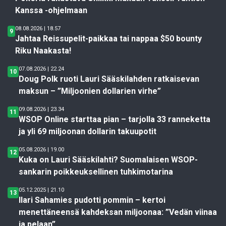
Kanssa -ohjelmaan
08.08.2026 | 18.57
9
Jahtaa Reissupelit-paikkaa tai nappaa $50 bounty
Riku Naakasta!
07.08.2026 | 22.24
10
Doug Polk ruoti Lauri Sääskilahden ratkaisevan
maksun – ”Miljoonien dollarien virhe”
09.08.2026 | 23.34
11
WSOP Online starttaa pian – tarjolla 33 ranneketta
ja yli 69 miljoonan dollarin takuupotit
05.08.2026 | 19.00
12
Kuka on Lauri Sääskilahti? Suomalaisen WSOP-
sankarin poikkeuksellinen tuhkimotarina
05.12.2025 | 21.10
13
Ilari Sahamies pudotti pommin – kertoi
menettäneensä kahdeksan miljoonaa: ”Vedän viinaa
ja pelaan”