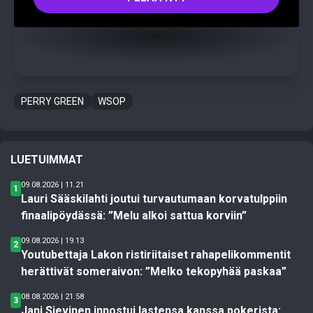
PERRY GREEN
WSOP
LUETUIMMAT
09.08.2026 | 11.21
1
Lauri Sääskilahti joutui turvautumaan korvatulppiin
finaalipöydässä: ”Melu alkoi sattua korviin”
09.08.2026 | 19.13
2
Youtubettaja Lakon ristiriitaiset rahapelikommentit
herättivät someraivon: ”Melko tekopyhää paskaa”
08.08.2026 | 21.58
3
Jani Sievinen innostui lastensa kanssa pokerista: