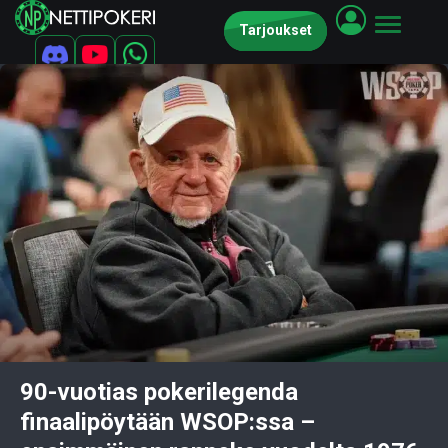
Tarjoukset
90-vuotias pokerilegenda
finaalipöytään WSOP:ssa –