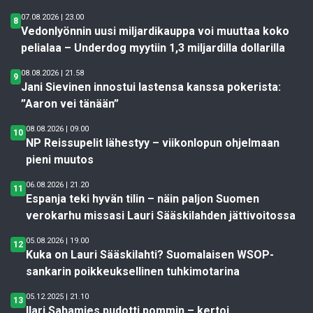
07.08.2026 | 23.00
8
Vedonlyönnin uusi miljardikauppa voi muuttaa koko
pelialaa – Underdog myytiin 1,3 miljardilla dollarilla
08.08.2026 | 21.58
9
Jani Sievinen innostui lastensa kanssa pokerista:
”Aaron vei tänään”
08.08.2026 | 09.00
10
NP Reissupelit lähestyy – viikonlopun ohjelmaan
pieni muutos
06.08.2026 | 21.20
11
Espanja teki hyvän tilin – näin paljon Suomen
verokarhu missasi Lauri Sääskilahden jättivoitossa
05.08.2026 | 19.00
12
Kuka on Lauri Sääskilahti? Suomalaisen WSOP-
sankarin poikkeuksellinen tuhkimotarina
05.12.2025 | 21.10
13
Ilari Sahamies pudotti pommin – kertoi