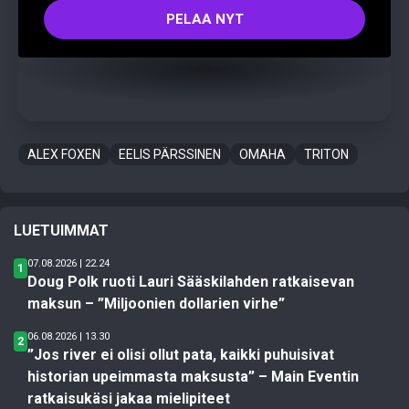
PELAA NYT
ALEX FOXEN
EELIS PÄRSSINEN
OMAHA
TRITON
LUETUIMMAT
07.08.2026 | 22.24
1
Doug Polk ruoti Lauri Sääskilahden ratkaisevan
maksun – ”Miljoonien dollarien virhe”
06.08.2026 | 13.30
2
”Jos river ei olisi ollut pata, kaikki puhuisivat
historian upeimmasta maksusta” – Main Eventin
ratkaisukäsi jakaa mielipiteet