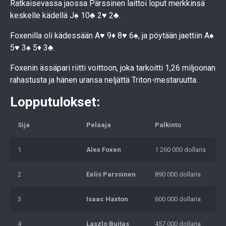
Ratkaisevassa jaossa Pärssinen laittoi loput merkkinsä
keskelle kädellä J♠️ 10♣️ 2♥️ 2♣️.
Foxenilla oli kädessään A♥️ 9♦️ 8♥️ 6♠️, ja pöytään jaettiin A♠️
5♥️ 3♠️ 5♦️ 3♣️.
Foxenin ässäpari riitti voittoon, joka tarkoitti 1,26 miljoonan
rahastusta ja hänen uransa neljättä Triton-mestaruutta.
Lopputulokset:
Sija
Pelaaja
Palkinto
1
Alex Foxen
1 260 000 dollaria
2
Eelis Parssinen
890 000 dollaria
3
Isaac Haxton
600 000 dollaria
4
Laszlo Bujtas
457 000 dollaria