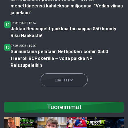
menettäneensä kahdeksan miljoonaa: ”Vedän viinaa
ja pelaan”
08.08.2026 | 18.57
14
Jahtaa Reissupelit-paikkaa tai nappaa $50 bounty
Riku Naakasta!
07.08.2026 | 19.00
15
Sunnuntaina pelataan Nettipokeri.comin $500
freeroll BCPokerilla – voita paikka NP
Reissupeleihin
Lue lisää
Tuoreimmat