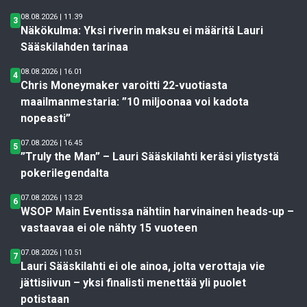
08.08.2026 | 11.39
3
Näkökulma: Yksi riverin maksu ei määritä Lauri
Sääskilahden tarinaa
08.08.2026 | 16.01
4
Chris Moneymaker varoitti 22-vuotiasta
maailmanmestaria: ”10 miljoonaa voi kadota
nopeasti”
07.08.2026 | 16.45
5
”Truly the Man” – Lauri Sääskilahti keräsi ylistystä
pokerilegendalta
07.08.2026 | 13.23
6
WSOP Main Eventissa nähtiin harvinainen heads-up –
vastaavaa ei ole nähty 15 vuoteen
07.08.2026 | 10.51
7
Lauri Sääskilahti ei ole ainoa, jolta verottaja vie
jättisiivun – yksi finalisti menettää yli puolet
potistaan