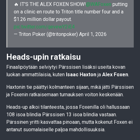
🔥 IT’S THE ALEX FOXEN SHOW!
@WAFoxen
putting
on a clinic en route to Triton title number four and a
$1.26 million dollar payout.
pic.twitter.com/qevewY2iE4
— Triton Poker (@tritonpoker)
April 1, 2026
Heads-upin ratkaisu
Finaalipöytään selviytyi Pärssisen lisäksi useita kovan
luokan ammattilaisia, kuten
Isaac Haxton
ja
Alex Foxen
.
Haxtonin tie päättyi kolmanteen sijaan, mikä jätti Pärssisen
ja Foxenin ratkaisemaan turnauksen voiton keskenään.
Heads-up alkoi tilanteesta, jossa Foxenilla oli hallussaan
108 isoa blindia Pärssisen 13 isoa blindia vastaan.
Pärssinen yritti kasvattaa pinoaan, mutta kokenut Foxen ei
antanut suomalaiselle paljoa mahdollisuuksia.