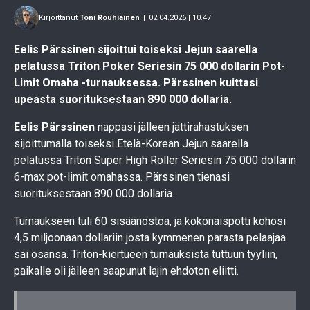
Kirjoittanut
Toni Rouhiainen
|
02.04.2026 | 10.47
Eelis Pärssinen sijoittui toiseksi Jejun saarella
pelatussa Triton Poker Seriesin 75 000 dollarin Pot-
Limit Omaha -turnauksessa. Pärssinen kuittasi
upeasta suorituksestaan 890 000 dollaria.
Eelis Pärssinen
nappasi jälleen jättirahastuksen
sijoittumalla toiseksi Etelä-Korean Jejun saarella
pelatussa Triton Super High Roller Seriesin 75 000 dollarin
6-max pot-limit omahassa. Pärssinen tienasi
suorituksestaan 890 000 dollaria.
Turnaukseen tuli 60 sisäänostoa, ja kokonaispotti kohosi
4,5 miljoonaan dollariin josta kymmenen parasta pelaajaa
sai osansa. Triton-kiertueen turnauksista tuttuun tyyliin,
paikalle oli jälleen saapunut lajin ehdoton eliitti.