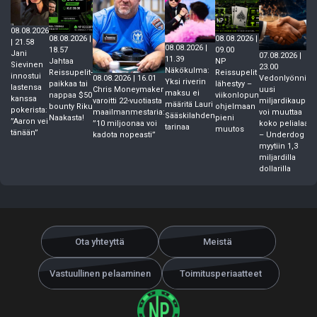
08.08.2026
08.08.2026 |
08.08.2026 |
| 21.58
08.08.2026 |
18.57
09.00
Jani
07.08.2026 |
11.39
Jahtaa
NP
Sievinen
23.00
Näkökulma:
Reissupelit-
Reissupelit
innostui
Vedonlyönnin
08.08.2026 | 16.01
Yksi riverin
paikkaa tai
lähestyy –
lastensa
uusi
Chris Moneymaker
maksu ei
nappaa $50
viikonlopun
kanssa
miljardikauppa
varoitti 22-vuotiasta
määritä Lauri
bounty Riku
ohjelmaan
pokerista:
voi muuttaa
maailmanmestaria:
Sääskilahden
Naakasta!
pieni
”Aaron vei
koko pelialaa
”10 miljoonaa voi
tarinaa
muutos
tänään”
– Underdog
kadota nopeasti”
myytiin 1,3
miljardilla
dollarilla
Ota yhteyttä
Meistä
Vastuullinen pelaaminen
Toimitusperiaatteet