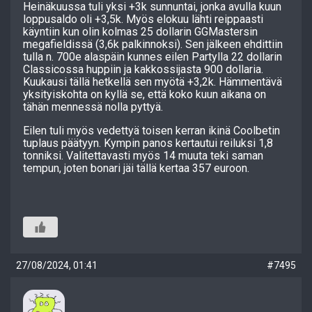
Heinäkuussa tuli yksi +3k sunnuntai, jonka avulla kuun
loppusaldo oli +3,5k. Myös elokuu lähti reippaasti
käyntiin kun olin kolmas 25 dollarin GGMastersin
megafieldissä (3,6k palkinnoksi). Sen jälkeen ehdittiin
tulla n. 700e alaspäin kunnes eilen Partylla 22 dollarin
Classicossa huppiin ja kakkossijasta 900 dollaria.
Kuukausi tällä hetkellä sen myötä +3,2k. Hämmentävä
yksityiskohta on kyllä se, että koko kuun aikana on
tähän mennessä nolla pyttyä.
Eilen tuli myös vedettyä toisen kerran ikinä Coolbetin
tuplaus päätyyn. Kympin panos kertautui reiluksi 1,8
tonniksi. Valitettavasti myös 14 muuta teki saman
tempun, joten bonari jäi tällä kertaa 357 euroon.
27/08/2024, 01:41
#7495