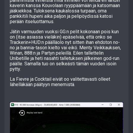
pahimmista virheistä mitä ihminen voi tehdä eli lähdin
kaverin kanssa Kouvolaan ryyppäämään ja katsomaan
jääkiekkoa. Tuloksena kaukalossa turpaan, oma
pankkitili hupeni aika paljon ja pelipöydissä katosi
perään itseluottamus.
Jätin varmuuden vuoksi GG:n pelit kokonaan pois kun
on (itse asiassa vieläkin) epäselvää, että onko se
Trackerin+HUD:n päälläolo nyt sitten ihan ehdoton no-
no ja bannia-tason kielto vai eikö. Menty Veikkauksen,
Winan, 888:n ja Partyn peleillä. Eilen tallettelin
Unibetille ja heti nasahti talletuksen jälkeinen god-run
päälle. Samalla tuo on selkeästi tämän vuoden isoin
pytty.
La Fievre ja Cocktail eivät oo valitettavasti olleet
lähelläkään päätyyn menemistä.