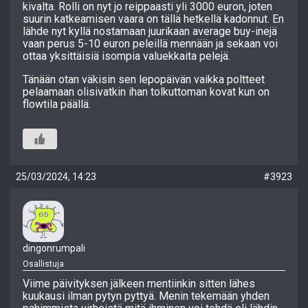
kivalta. Rolli on nyt jo reippaasti yli 3000 euron, joten
suurin katkeamisen vaara on tällä hetkellä kadonnut. En
lähde nyt kyllä nostamaan juurikaan average buy-inejä
vaan perus 5-10 euron peleillä mennään ja sekaan voi
ottaa yksittäisiä isompia valuekkaita pelejä.
Tänään otan väkisin sen lepopäivän vaikka poltteet
pelaamaan olisivatkin ihan tolkuttoman kovat kun on
flowtila päällä.
25/03/2024, 14:23
#3923
dingonrumpali
Osallistuja
Viime päivityksen jälkeen mentiinkin sitten lähes
kuukausi ilman pytyn pyttyä. Menin tekemään yhden