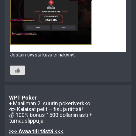
Jostain syystä kuva ei näkynyt
WPT Poker
♦️ Maailman 2. suurin pokeriverkko
🐟 Kalaisat pelit – fisuja riittää!
💰 100% bonus 1500 dollariin asti +
turnauslippuja
>>> Avaa tili tästä <<<