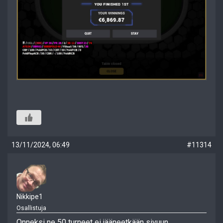
13/11/2024, 06:49
#11314
Nikkipe1
Osallistuja
Onneksi ne 50 turneet ei jääneetkään sivuun.