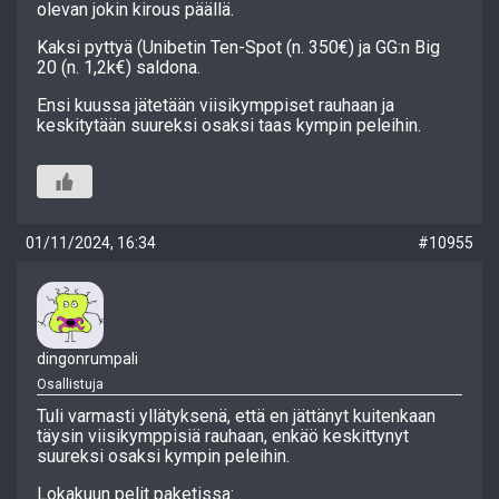
olevan jokin kirous päällä.
Kaksi pyttyä (Unibetin Ten-Spot (n. 350€) ja GG:n Big
20 (n. 1,2k€) saldona.
Ensi kuussa jätetään viisikymppiset rauhaan ja
keskitytään suureksi osaksi taas kympin peleihin.
01/11/2024, 16:34
#10955
dingonrumpali
Osallistuja
Tuli varmasti yllätyksenä, että en jättänyt kuitenkaan
täysin viisikymppisiä rauhaan, enkäö keskittynyt
suureksi osaksi kympin peleihin.
Lokakuun pelit paketissa: