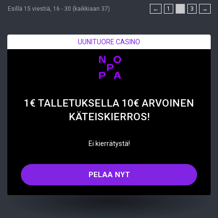
Esillä 15 viestiä, 16 - 30 (kaikkiaan 37)
←
1
2
3
→
UUNITUORE CASINO
1€ TALLETUKSELLA 10€ ARVOINEN
KÄTEISKIERROS!
Ei kierrätystä!
PELAA NYT