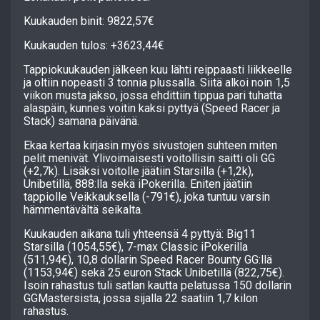
Kuukauden binit: 9822,57€
Kuukauden tulos: +3623,44€
Tappiokuukauden jälkeen kuu lähti reippaasti liikkeelle
ja oltiin nopeasti 3 tonnia plussalla. Siitä alkoi noin 1,5
viikon musta jakso, jossa ehdittiin tippua pari tuhatta
alaspäin, kunnes voitin kaksi pyttyä (Speed Racer ja
Stack) samana päivänä.
Ekaa kertaa kirjasin myös sivustojen suhteen miten
pelit menivät. Ylivoimaisesti voitollisin saitti oli GG
(+2,7k). Lisäksi voitolle jäätiin Starsilla (+1,2k),
Unibetillä, 888:lla sekä iPokerilla. Eniten jäätiin
tappiolle Veikkauksella (-791€), joka tuntuu varsin
hämmentävältä seikalta.
Kuukauden aikana tuli yhteensä 4 pyttyä: Big11
Starsilla (1054,55€), 7-max Classic iPokerilla
(511,94€), 10,8 dollarin Speed Racer Bounty GG:llä
(1153,94€) sekä 25 euron Stack Unibetillä (822,75€).
Isoin rahastus tuli satlan kautta pelatussa 150 dollarin
GGMastersista, jossa sijalla 22 saatiin 1,7 kilon
rahastus.