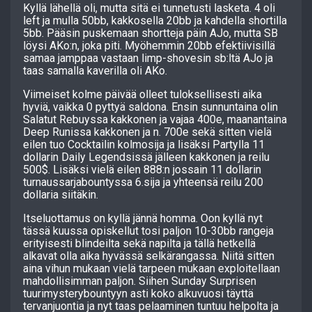
Kyllä lähellä oli, mutta sitä ei tunnetusti lasketa. 4 oli
left ja mulla 50bb, kakkosella 20bb ja kahdella shortilla
5bb. Pääsin puskemaan shortteja päin AJo, mutta SB
löysi AKo:n, joka piti. Myöhemmin 20bb efektiivisillä
samaa jamppaa vastaan limp-shovesin sb:ltä AJo ja
taas samalla kaverilla oli AKo.
Viimeiset kolme päivää olleet tuloksellisesti aika
hyviä, vaikka 0 pyttyä saldona. Ensin sunnuntaina olin
Salatut Rebuyssa kakkonen ja vajaa 400e, maanantaina
Deep Runissa kakkonen ja n. 700e sekä sitten vielä
eilen tuo Cocktailin kolmosija ja lisäksi Partylla 11
dollarin Daily Legendsissä jälleen kakkonen ja reilu
500$. Lisäksi vielä eilen 888:n jossain 11 dollarin
turnaussarjabountyssa 6.sija ja yhteensä reilu 200
dollaria siitäkin.
Itseluottamus on kyllä jännä homma. Oon kyllä nyt
tässä kuussa opiskellut tosi paljon 10-30bb rangeja
erityisesti blindeilta sekä napilta ja tällä hetkellä
alkavat olla aika hyvässä selkärangassa. Niitä sitten
aina vihun mukaan vielä tarpeen mukaan exploitellaan
mahdollisimman paljon. Siihen Sunday Surprisen
tuurimysterybountyyn asti koko alkuvuosi täyttä
tervanjuontia ja nyt taas pelaaminen tuntuu helpolta ja