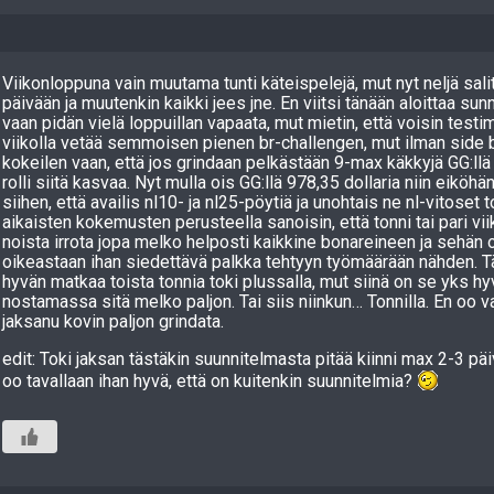
Viikonloppuna vain muutama tunti käteispelejä, mut nyt neljä sali
päivään ja muutenkin kaikki jees jne. En viitsi tänään aloittaa sun
vaan pidän vielä loppuillan vapaata, mut mietin, että voisin test
viikolla vetää semmoisen pienen br-challengen, mut ilman side b
kokeilen vaan, että jos grindaan pelkästään 9-max käkkyjä GG:llä 
rolli siitä kasvaa. Nyt mulla ois GG:llä 978,35 dollaria niin eiköhän 
siihen, että availis nl10- ja nl25-pöytiä ja unohtais ne nl-vitoset
aikaisten kokemusten perusteella sanoisin, että tonni tai pari vi
noista irrota jopa melko helposti kaikkine bonareineen ja sehän o
oikeastaan ihan siedettävä palkka tehtyyn työmäärään nähden. Tä
hyvän matkaa toista tonnia toki plussalla, mut siinä on se yks hy
nostamassa sitä melko paljon. Tai siis niinkun… Tonnilla. En oo 
jaksanu kovin paljon grindata.
edit: Toki jaksan tästäkin suunnitelmasta pitää kiinni max 2-3 pä
oo tavallaan ihan hyvä, että on kuitenkin suunnitelmia?