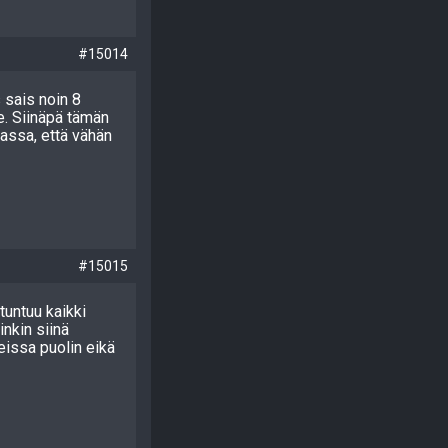
#15014
 sais noin 8
le. Siinäpä tämän
vassa, että vähän
#15015
tuntuu kaikki
inkin siinä
teissa puolin eikä