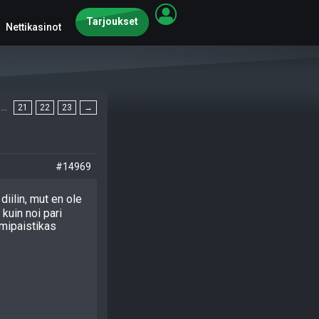
Tarjoukset
Nettikasinot
…
21
22
23
→
#14969
diilin, mut en ole
kuin noi pari
emipaistikas