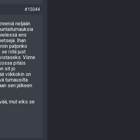
#15044
treeniä neljään
nuntaiturnauksia
imielessä ens
etsejä. Ihan
niin paljonko
se riitä just
 toistaseks. Viime
ikossa pitäis
n sit jo
ä viikkokin on
vä turnausilta
vaan sen jälkeen
ivää, mut eiks se