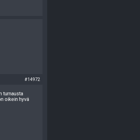
#14972
in turnausta
 on oikein hyvä