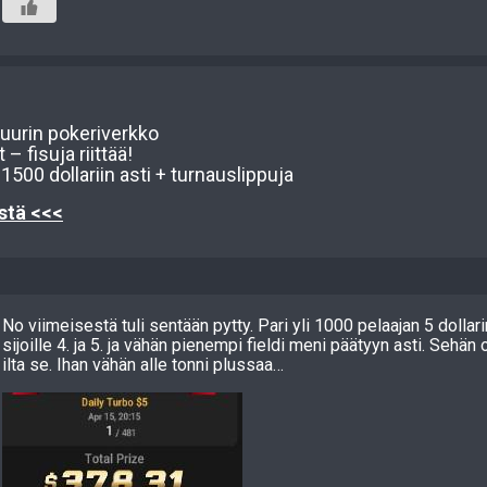
suurin pokeriverkko
 – fisuja riittää!
500 dollariin asti + turnauslippuja
ästä <<<
No viimeisestä tuli sentään pytty. Pari yli 1000 pelaajan 5 dollar
sijoille 4. ja 5. ja vähän pienempi fieldi meni päätyyn asti. Sehän
ilta se. Ihan vähän alle tonni plussaa…