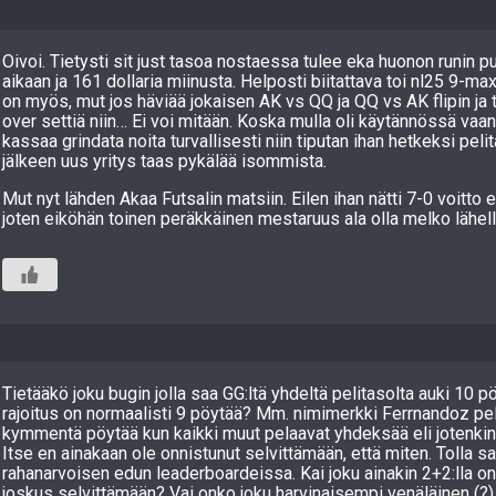
Oivoi. Tietysti sit just tasoa nostaessa tulee eka huonon runin pu
aikaan ja 161 dollaria miinusta. Helposti biitattava toi nl25 9-max
on myös, mut jos häviää jokaisen AK vs QQ ja QQ vs AK flipin ja t
over settiä niin… Ei voi mitään. Koska mulla oli käytännössä vaan j
kassaa grindata noita turvallisesti niin tiputan ihan hetkeksi peli
jälkeen uus yritys taas pykälää isommista.
Mut nyt lähden Akaa Futsalin matsiin. Eilen ihan nätti 7-0 voitto e
joten eiköhän toinen peräkkäinen mestaruus ala olla melko lähel
Tietääkö joku bugin jolla saa GG:ltä yhdeltä pelitasolta auki 10 p
rajoitus on normaalisti 9 pöytää? Mm. nimimerkki Ferrnandoz pe
kymmentä pöytää kun kaikki muut pelaavat yhdeksää eli jotenkin 
Itse en ainakaan ole onnistunut selvittämään, että miten. Tolla 
rahanarvoisen edun leaderboardeissa. Kai joku ainakin 2+2:lla on
joskus selvittämään? Vai onko joku harvinaisempi venäläinen (?) s