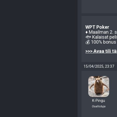
WPT Poker
♦️ Maailman 2. 
🐟 Kalaisat pelit
💰 100% bonus 1
>>> Avaa tili t
15/04/2025, 23:37
K-Pingu
Osallistuja