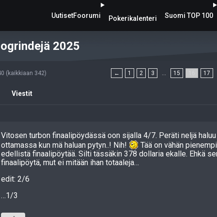
Uutiset
Foorumi
Suomi TOP 100
Pokerikalenteri
rogrindejä 2025
240 (kaikkiaan 342)
←
1
2
3
…
15
16
17
Viestit
Vitosen turbon finaalipöydässä oon sijalla 4/7. Peräti neljä haluu 
ottamassa kun mä haluan pytyn..! Nih!
Tää on vähän pienempi 
edellistä finaalipöytää. Silti tässäkin 378 dollaria ekalle. Ehkä s
finaalipöytä, mut ei mitään ihan totaaleja…
edit: 2/6
…1/3