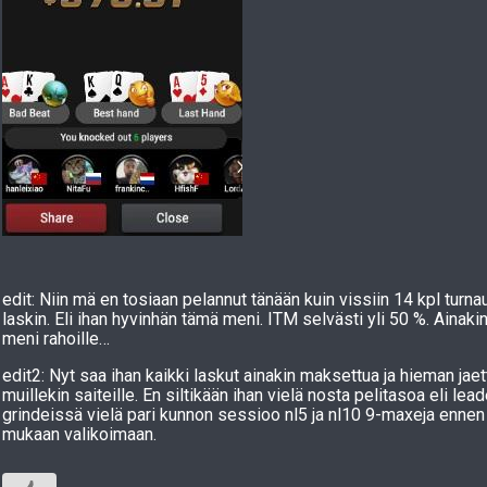
edit: Niin mä en tosiaan pelannut tänään kuin vissiin 14 kpl turna
laskin. Eli ihan hyvinhän tämä meni. ITM selvästi yli 50 %. Ainaki
meni rahoille…
edit2: Nyt saa ihan kaikki laskut ainakin maksettua ja hieman jaet
muillekin saiteille. En siltikään ihan vielä nosta pelitasoa eli lea
grindeissä vielä pari kunnon sessioo nl5 ja nl10 9-maxeja ennen
mukaan valikoimaan.