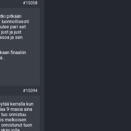
#15058
tki pitkään
 luonnollisesti
ulee pari set
ust ja just
tasoa ja sen
kaan finaaliin
lä…
#15094
öytää kerralla kun
laa 9-maxia aina
tuo onnistuu.
sais melkoisen
 onnistunut tuon
kini jolla