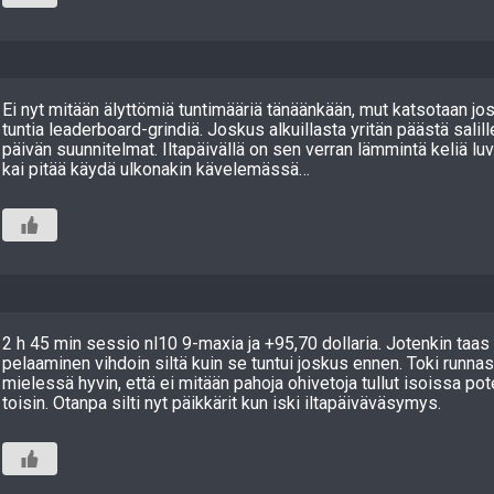
Ei nyt mitään älyttömiä tuntimääriä tänäänkään, mut katsotaan jos
tuntia leaderboard-grindiä. Joskus alkuillasta yritän päästä salil
päivän suunnitelmat. Iltapäivällä on sen verran lämmintä keliä lu
kai pitää käydä ulkonakin kävelemässä…
2 h 45 min sessio nl10 9-maxia ja +95,70 dollaria. Jotenkin taas 
pelaaminen vihdoin siltä kuin se tuntui joskus ennen. Toki runnas
mielessä hyvin, että ei mitään pahoja ohivetoja tullut isoissa po
toisin. Otanpa silti nyt päikkärit kun iski iltapäiväväsymys.