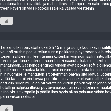
muutama tunti päivätöitä ja mahdollisesti Tampereen salireissu 
treenikaveri on taas kadoksissa eikä vastaa viesteihin.
Tänään olikin päivätöitä eka 6 h 15 min ja sen jälkeen kävin salilla
välissä sushin päälle reilun tunnin päikkärit ja nyt meen vielä t
toisen salitreenin. Teen tänään kuitenkin vain normaalin rinta, ol
treenin jaettuna kahteen osaan kun ei saanut aikataulullisesti nii
mahtumaan. Saa nähdä ehdinkö tänään avata pokerisoftia ollenka
päälle menee ruokia kokkaillessakin varmaan toista tuntia, mut j
niin huomiselle mahdutan sit pitemmän päivän sitä laatua. Jotenk
vetää tässä oikein kovaa punttitreeniä vähän korkeammilla kalor
asti kun sillon mulla on sit varattuna viiden päivän vapaa johon p
hotelli ja neljäksi illaksi pöytävaraukset eri ravintoloihin ja muut
siinä ois sit kropalla ja päällä ihan hyvin aikaa palautua vähän 
parin viikon rääkistä.