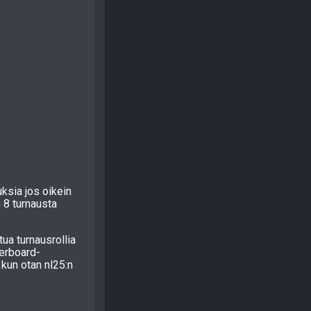
uksia jos oikein
n 8 turnausta
tua turnausrollia
derboard-
 kun otan nl25:n