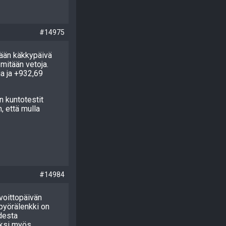
#14975
änään käkkypäivä
 mitään vetoja.
tia ja +932,69
n kuntotestit
, että mulla
#14984
 voittopäivän
 pyörälenkki on
desta
eksi myös