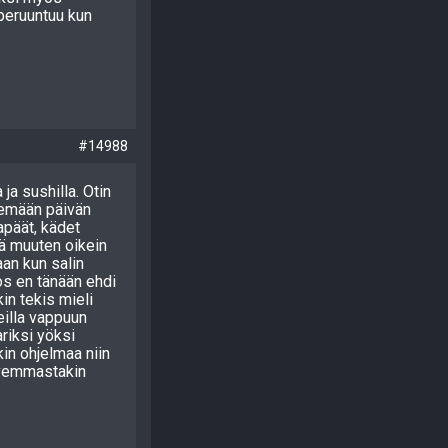
peruuntuu kun
#14988
 ja sushilla. Otin
ekemään päivän
kapäät, kädet
tä muuten oikein
an kun salin
os en tänään ehdi
in tekis mieli
eilla vappuun
ariksi yöksi
akin ohjelmaa niin
kovemmastakin